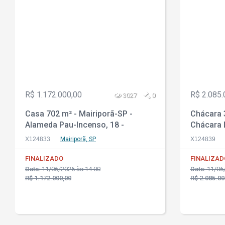
R$ 1.172.000,00
R$ 2.085.
3027
0
Casa 702 m² - Mairiporã-SP -
Chácara 3
Alameda Pau-Incenso, 18 -
Chácara 
esquina com Alameda Ipê Amarelo
Sítio Bel
X124833
Mairiporã, SP
X124839
- Chácaras 16, 17 e 18 da Qd. J -
Roseira
FINALIZADO
FINALIZAD
Data:
11/06/2026 às 14:00
Data:
11/06/
R$ 1.172.000,00
R$ 2.085.00