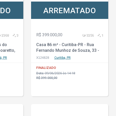
ADO
ARREMATADO
R$ 399.000,00
2368
3
3256
1
s do
Casa 86 m² - Curitiba-PR - Rua
oaretto,
Fernando Munhoz de Souza, 33 -
Alto Boqueirão
á, PR
X124828
Curitiba, PR
FINALIZADO
Data:
09/06/2026 às 14:18
R$ 399.000,00