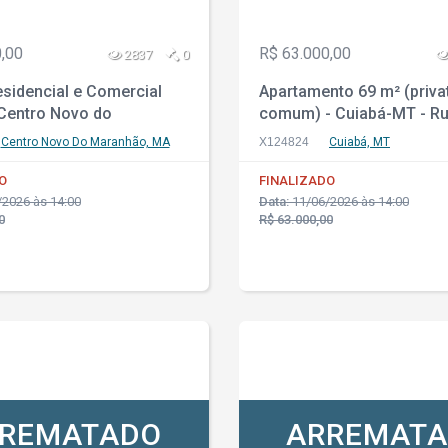
,00
R$ 63.000,00
2837
0
sidencial e Comercial
Apartamento 69 m² (priva
 Centro Novo do
comum) - Cuiabá-MT - Ru
-MA - Rua Governador
Frederico Muller - Apto. 2
Centro Novo Do Maranhão, MA
X124824
Cuiabá, MT
89 - Centro
Coophamil
O
FINALIZADO
2026 às 14:00
Data:
11/06/2026 às 14:00
0
R$ 63.000,00
REMATADO
ARREMAT