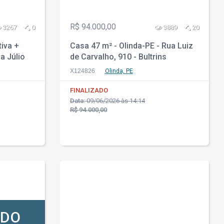
R$ 94.000,00
3267
0
3889
20
tiva +
Casa 47 m² - Olinda-PE - Rua Luiz
a Júlio
de Carvalho, 910 - Bultrins
1 -
X124826
Olinda, PE
FINALIZADO
Data:
09/06/2026 às 14:14
R$ 94.000,00
ADO