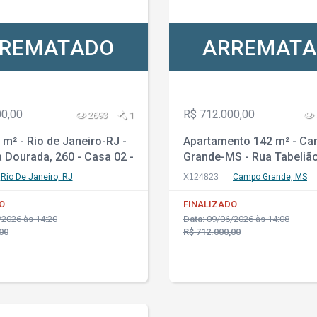
REMATADO
ARREMAT
00,00
R$ 712.000,00
2693
1
m² - Rio de Janeiro-RJ -
Apartamento 142 m² - C
 Dourada, 260 - Casa 02 -
Grande-MS - Rua Tabelião
Grande
Rolim, 114 - Apto. 253 - R
Rio De Janeiro, RJ
X124823
Campo Grande, MS
O
FINALIZADO
2026 às 14:20
Data:
09/06/2026 às 14:08
00
R$ 712.000,00