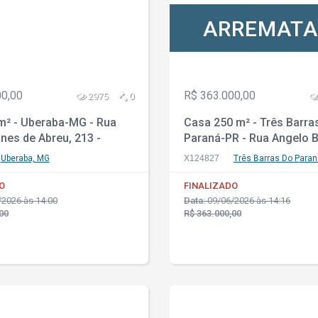
ARREMAT
00,00
R$ 363.000,00
2975
0
m² - Uberaba-MG - Rua
Casa 250 m² - Três Barra
unes de Abreu, 213 -
Paraná-PR - Rua Angelo B
za Amuí II
687 - Alto Campo
Uberaba, MG
X124827
Três Barras Do Paran
O
FINALIZADO
2026 às 14:00
Data:
09/06/2026 às 14:16
00
R$ 363.000,00