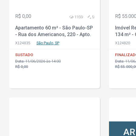
R$ 0,00
R$ 55.000
1109
0
Apartamento 60 m² - São Paulo-SP
Imóvel Re
- Rua dos Americanos, 220 - Apto.
134 m² -
87 - Barra Funda
Maranhão
X124835
São Paulo, SP
X124820
Sarney, 3
SUSTADO
FINALIZAD
Data:
11/06/2026 às 14:00
Data:
11/06/
R$ 0,00
R$ 55.000,0
AR