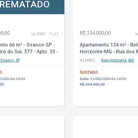
REMATADO
00,00
R$ 234.000,00
6084
21
nto 66 m² - Osasco-SP -
Apartamento 134 m² - Be
iro do Sul, 377 - Apto. 33 -
Horizonte-MG - Rua dos 
66 - Santa Mônica
Osasco, SP
X124821
Belo Horizonte, MG
O
SUSTADO
2026 às 14:34
Data:
11/06/2026 às 14:00
00
R$ 234.000,00