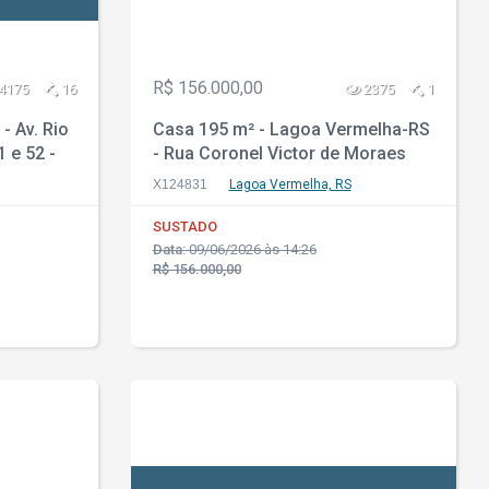
R$ 156.000,00
4175
16
2375
1
- Av. Rio
Casa 195 m² - Lagoa Vermelha-RS
 e 52 -
- Rua Coronel Victor de Moraes
Branco, 190 - Gentil
X124831
Lagoa Vermelha, RS
SUSTADO
Data:
09/06/2026 às 14:26
R$ 156.000,00