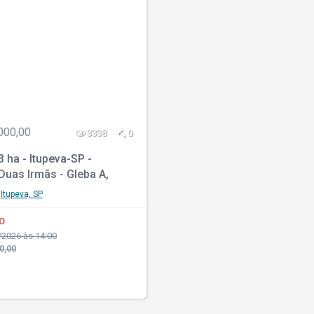
000,00
3338
0
 ha - Itupeva-SP -
Duas Irmãs - Gleba A,
a Vista - Nova Era
Itupeva, SP
O
2026 às 14:00
0,00