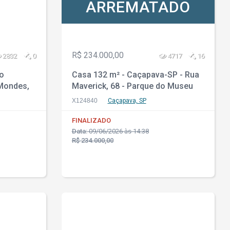
ARREMATADO
R$ 234.000,00
2832
0
4717
16
lo
Casa 132 m² - Caçapava-SP - Rua
Mondes,
Maverick, 68 - Parque do Museu
X124840
Caçapava, SP
FINALIZADO
Data:
09/06/2026 às 14:38
R$ 234.000,00