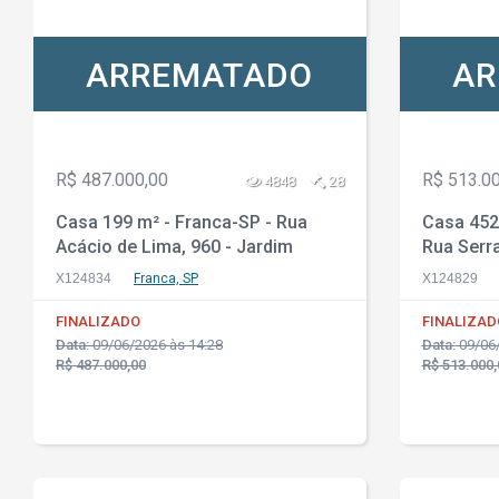
ARREMATADO
AR
R$ 487.000,00
R$ 513.0
4848
28
Casa 199 m² - Franca-SP - Rua
Casa 452 
Acácio de Lima, 960 - Jardim
Rua Serra
Santa Lúcia
Vargem 
X124834
Franca, SP
X124829
FINALIZADO
FINALIZAD
Data:
09/06/2026 às 14:28
Data:
09/06/
R$ 487.000,00
R$ 513.000,