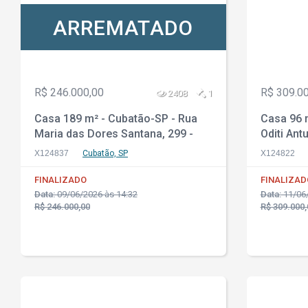
ARREMATADO
R$ 246.000,00
R$ 309.0
2408
1
Casa 189 m² - Cubatão-SP - Rua
Casa 96 
Maria das Dores Santana, 299 -
Oditi Ant
Vale Verde
Jardim El
X124837
Cubatão, SP
X124822
FINALIZADO
FINALIZAD
Data:
09/06/2026 às 14:32
Data:
11/06/
R$ 246.000,00
R$ 309.000,