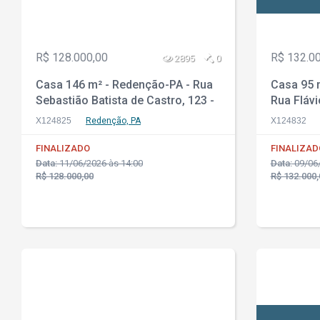
R$ 128.000,00
R$ 132.0
2895
0
Casa 146 m² - Redenção-PA - Rua
Casa 95 m
Sebastião Batista de Castro, 123 -
Rua Fláv
Jardim Camaru
Elíseos
X124825
Redenção, PA
X124832
FINALIZADO
FINALIZAD
Data:
11/06/2026 às 14:00
Data:
09/06/
R$ 128.000,00
R$ 132.000,