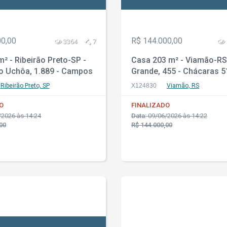
00,00
R$ 144.000,00
3364
7
² - Ribeirão Preto-SP -
Casa 203 m² - Viamão-RS 
io Uchôa, 1.889 - Campos
Grande, 455 - Chácaras 51
Paissandu
Ribeirão Preto, SP
X124830
Viamão, RS
O
FINALIZADO
2026 às 14:24
Data:
09/06/2026 às 14:22
00
R$ 144.000,00