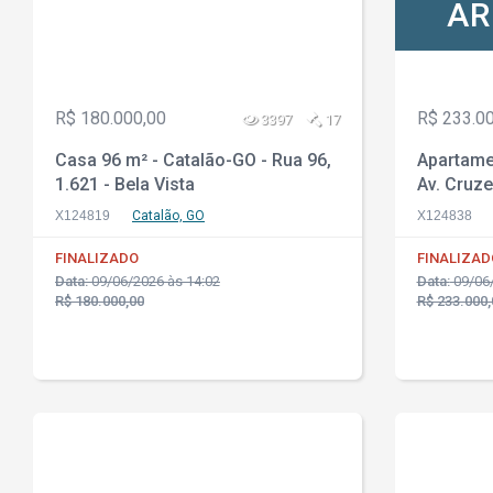
AR
R$ 180.000,00
R$ 233.0
3397
17
Casa 96 m² - Catalão-GO - Rua 96,
Apartame
1.621 - Bela Vista
Av. Cruze
Rochdale
X124819
Catalão, GO
X124838
FINALIZADO
FINALIZAD
Data:
09/06/2026 às 14:02
Data:
09/06/
R$ 180.000,00
R$ 233.000,