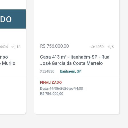
ADO
R$ 756.000,00
4424
18
2959
0
ampo
Casa 413 m² - Itanhaém-SP - Rua
 Murilo
José Garcia da Costa Martelo
oyal Park
Junior, 50 - Santa Teresinha
X124836
Itanhaém, SP
FINALIZADO
Data:
11/06/2026 às 14:00
R$ 756.000,00