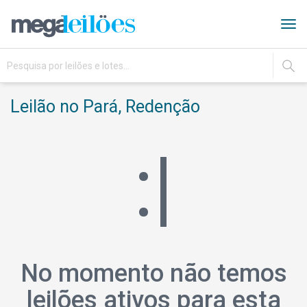
Tog
navi
IR
Leilão no Pará, Redenção
:|
No momento não temos
leilões ativos para esta