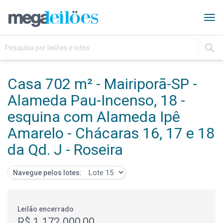
Tog
navi
IR
Casa 702 m² - Mairiporã-SP -
Alameda Pau-Incenso, 18 -
esquina com Alameda Ipê
Amarelo - Chácaras 16, 17 e 18
da Qd. J - Roseira
Navegue pelos lotes:
Leilão encerrado
R$ 1.172.000,00