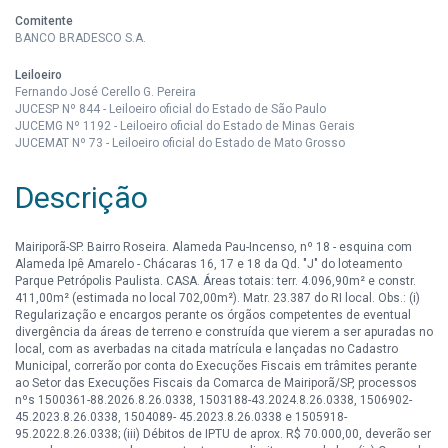
Comitente
BANCO BRADESCO S.A.
Leiloeiro
Fernando José Cerello G. Pereira
JUCESP Nº 844 - Leiloeiro oficial do Estado de São Paulo
JUCEMG Nº 1192 - Leiloeiro oficial do Estado de Minas Gerais
JUCEMAT Nº 73 - Leiloeiro oficial do Estado de Mato Grosso
Descrição
Mairiporã-SP. Bairro Roseira. Alameda Pau-Incenso, nº 18 - esquina com
Alameda Ipê Amarelo - Chácaras 16, 17 e 18 da Qd. "J" do loteamento
Parque Petrópolis Paulista. CASA. Áreas totais: terr. 4.096,90m² e constr.
411,00m² (estimada no local 702,00m²). Matr. 23.387 do RI local. Obs.: (i)
Regularização e encargos perante os órgãos competentes de eventual
divergência da áreas de terreno e construída que vierem a ser apuradas no
local, com as averbadas na citada matrícula e lançadas no Cadastro
Municipal, correrão por conta do Execuções Fiscais em trâmites perante
ao Setor das Execuções Fiscais da Comarca de Mairiporã/SP, processos
nºs 1500361-88.2026.8.26.0338, 1503188-43.2024.8.26.0338, 1506902-
45.2023.8.26.0338, 1504089- 45.2023.8.26.0338 e 1505918-
95.2022.8.26.0338; (iii) Débitos de IPTU de aprox. R$ 70.000,00, deverão ser