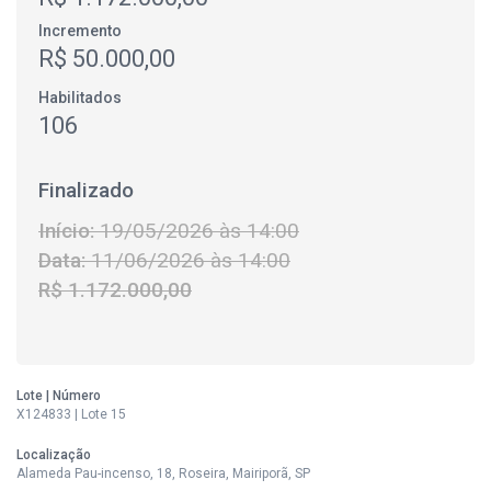
Incremento
R$ 50.000,00
Habilitados
106
Finalizado
Início:
19/05/2026 às 14:00
Data:
11/06/2026 às 14:00
R$ 1.172.000,00
Lote | Número
X124833 | Lote 15
Localização
Alameda Pau-incenso, 18, Roseira, Mairiporã, SP