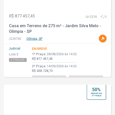
R$ 877.457,45
2298
0
Casa em Terreno de 275 m² - Jardim Silva Melo -
Olímpia - SP
J126792
Olímpia, SP
Judicial
EM BREVE
1ª Praça:
28/08/2026 às 14:32
Lote 3
R$ 877.457,45
3 PRAÇAS
2ª Praça:
14/09/2026 às 14:32
R$ 438.728,73
50%
ABAIXO NA
2ª PRAÇA