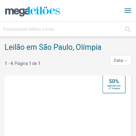
Tog
navi
IR
Leilão em São Paulo, Olímpia
Data
1
-
4
. Página
1
de
1
.
50%
ABAIXO NA
2ª PRAÇA