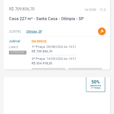
R$ 709.836,70
2268
0
Casa 227 m² - Santa Casa - Olímpia - SP
J126791
Olímpia, SP
Judicial
EM BREVE
1ª Praça:
28/08/2026 às 14:31
Lote 2
R$ 709.836,70
3 PRAÇAS
2ª Praça:
14/09/2026 às 14:31
R$ 354.918,35
50%
ABAIXO NA
2ª PRAÇA