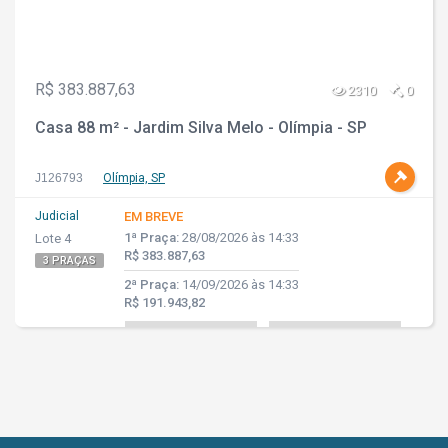
R$ 383.887,63
2310
0
Casa 88 m² - Jardim Silva Melo - Olímpia - SP
J126793
Olímpia, SP
Judicial
EM BREVE
1ª Praça:
28/08/2026 às 14:33
Lote 4
R$ 383.887,63
3 PRAÇAS
2ª Praça:
14/09/2026 às 14:33
R$ 191.943,82