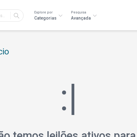
Explore por
Pesquisa
IR
Categorias
Avançada
cio
:|
 temos leilões ativos para 