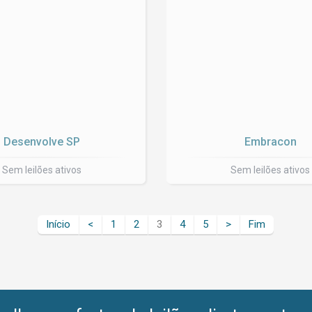
Desenvolve SP
Embracon
Sem leilões ativos
Sem leilões ativos
Início
<
1
2
3
4
5
>
Fim