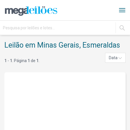
Tog
navi
IR
Leilão em Minas Gerais, Esmeraldas
Data
1
-
1
. Página
1
de
1
.