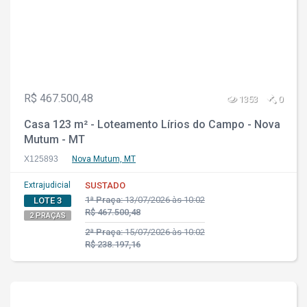
R$ 467.500,48
1353
0
Casa 123 m² - Loteamento Lírios do Campo - Nova
Mutum - MT
X125893
Nova Mutum, MT
Extrajudicial
SUSTADO
1ª Praça:
13/07/2026 às 10:02
LOTE 3
R$ 467.500,48
2 PRAÇAS
2ª Praça:
15/07/2026 às 10:02
R$ 238.197,16