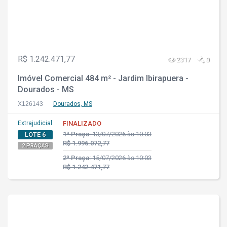
R$ 1.242.471,77
2317
0
Imóvel Comercial 484 m² - Jardim Ibirapuera -
Dourados - MS
X126143
Dourados, MS
Extrajudicial
FINALIZADO
1ª Praça:
13/07/2026 às 10:03
LOTE 6
R$ 1.996.072,77
2 PRAÇAS
2ª Praça:
15/07/2026 às 10:03
R$ 1.242.471,77