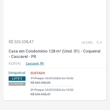
R$ 526.538,47
2462
0
Casa em Condomínio 128 m² (Unid. 01) - Coqueiral
- Cascavel - PR
X126141
Cascavel, PR
Extrajudicial
SUSTADO
1ª Praça:
13/07/2026 às 10:02
LOTE 5
R$ 650.000,00
2 PRAÇAS
2ª Praça:
15/07/2026 às 10:02
R$ 526.538,47