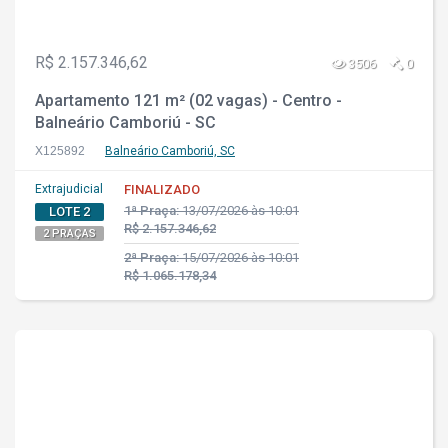
R$ 2.157.346,62
3506
0
Apartamento 121 m² (02 vagas) - Centro -
Balneário Camboriú - SC
X125892
Balneário Camboriú, SC
Extrajudicial
FINALIZADO
1ª Praça:
13/07/2026 às 10:01
LOTE 2
R$ 2.157.346,62
2 PRAÇAS
2ª Praça:
15/07/2026 às 10:01
R$ 1.065.178,34