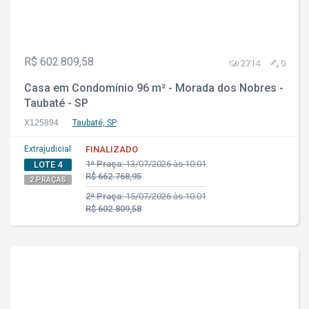
R$ 602.809,58
2714
0
Casa em Condomínio 96 m² - Morada dos Nobres -
Taubaté - SP
X125894
Taubaté, SP
Extrajudicial
FINALIZADO
1ª Praça:
13/07/2026 às 10:01
LOTE 4
R$ 662.768,95
2 PRAÇAS
2ª Praça:
15/07/2026 às 10:01
R$ 602.809,58