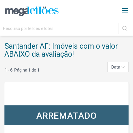
Tog
navi
IR
Santander AF: Imóveis com o valor
ABAIXO da avaliação!
Data
1
-
6
. Página
1
de
1
.
ARREMATADO