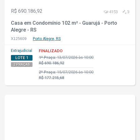
R$ 690.186,92
4153
3
Casa em Condomínio 102 m² - Guarujá - Porto
Alegre - RS
X125609
Porto Alegre, RS
Extrajudicial
FINALIZADO
1ª Praça:
13/07/2026 às 10:00
LOTE 1
R$ 690.186,92
2 PRAÇAS
2ª Praça:
15/07/2026 às 10:00
R$ 177.215,68