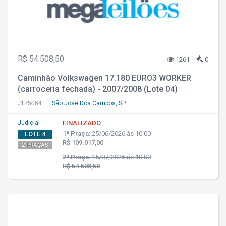
R$ 54.508,50
1261
0
Caminhão Volkswagen 17.180 EURO3 WORKER
(carroceria fechada) - 2007/2008 (Lote 04)
J125064
São José Dos Campos, SP
Judicial
FINALIZADO
1ª Praça:
25/06/2026 às 10:00
LOTE 4
R$ 109.017,00
2 PRAÇAS
2ª Praça:
15/07/2026 às 10:00
R$ 54.508,50