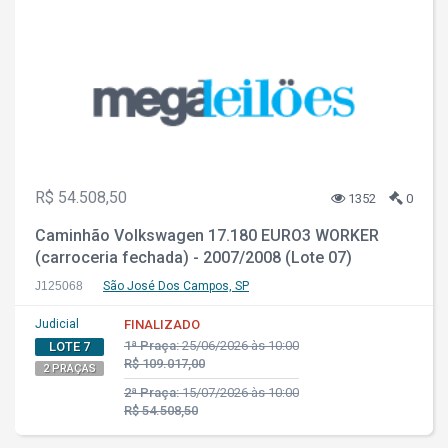
R$ 54.508,50
1352
0
Caminhão Volkswagen 17.180 EURO3 WORKER
(carroceria fechada) - 2007/2008 (Lote 07)
J125068
São José Dos Campos, SP
Judicial
FINALIZADO
1ª Praça:
25/06/2026 às 10:00
LOTE 7
R$ 109.017,00
2 PRAÇAS
2ª Praça:
15/07/2026 às 10:00
R$ 54.508,50