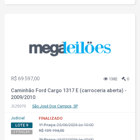
R$ 69.597,00
1382
0
Caminhão Ford Cargo 1317 E (carroceria aberta) -
2009/2010
J125070
São José Dos Campos, SP
Judicial
FINALIZADO
1ª Praça:
25/06/2026 às 10:00
LOTE 9
R$ 139.194,00
2 PRAÇAS
2ª Praça:
15/07/2026 às 10:00