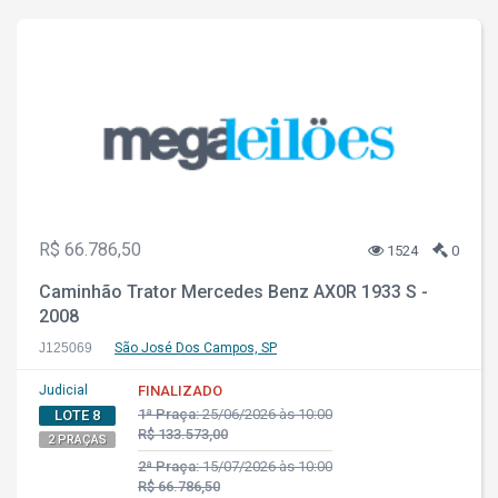
R$ 66.786,50
1524
0
Caminhão Trator Mercedes Benz AX0R 1933 S -
2008
J125069
São José Dos Campos, SP
Judicial
FINALIZADO
1ª Praça:
25/06/2026 às 10:00
LOTE 8
R$ 133.573,00
2 PRAÇAS
2ª Praça:
15/07/2026 às 10:00
R$ 66.786,50