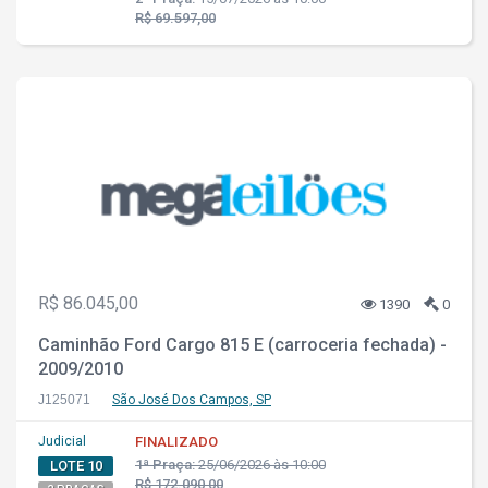
R$ 69.597,00
R$ 86.045,00
1390
0
Caminhão Ford Cargo 815 E (carroceria fechada) -
2009/2010
J125071
São José Dos Campos, SP
Judicial
FINALIZADO
1ª Praça:
25/06/2026 às 10:00
LOTE 10
R$ 172.090,00