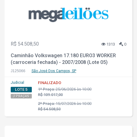
R$ 54.508,50
1313
0
Caminhão Volkswagen 17.180 EURO3 WORKER
(carroceria fechada) - 2007/2008 (Lote 05)
J125066
São José Dos Campos, SP
Judicial
FINALIZADO
1ª Praça:
25/06/2026 às 10:00
LOTE 5
R$ 109.017,00
2 PRAÇAS
2ª Praça:
15/07/2026 às 10:00
R$ 54.508,50