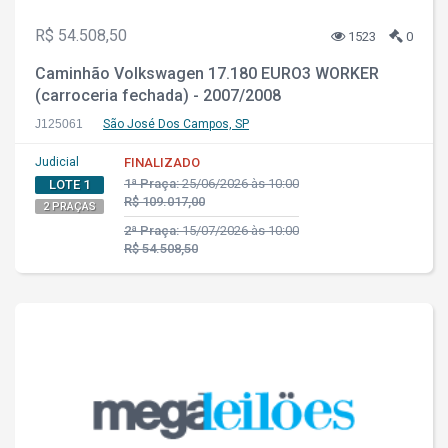
R$ 54.508,50
1523
0
Caminhão Volkswagen 17.180 EURO3 WORKER
(carroceria fechada) - 2007/2008
J125061
São José Dos Campos, SP
Judicial
FINALIZADO
1ª Praça:
25/06/2026 às 10:00
LOTE 1
R$ 109.017,00
2 PRAÇAS
2ª Praça:
15/07/2026 às 10:00
R$ 54.508,50