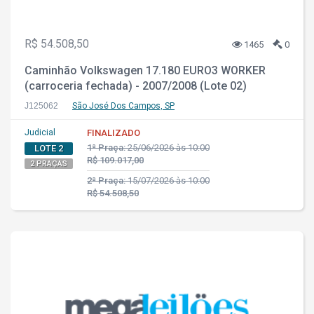
R$ 54.508,50
1465
0
Caminhão Volkswagen 17.180 EURO3 WORKER
(carroceria fechada) - 2007/2008 (Lote 02)
J125062
São José Dos Campos, SP
Judicial
FINALIZADO
1ª Praça:
25/06/2026 às 10:00
LOTE 2
R$ 109.017,00
2 PRAÇAS
2ª Praça:
15/07/2026 às 10:00
R$ 54.508,50