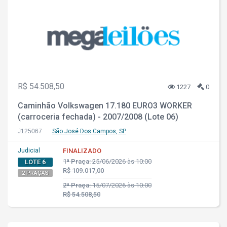
R$ 54.508,50
1227
0
Caminhão Volkswagen 17.180 EURO3 WORKER
(carroceria fechada) - 2007/2008 (Lote 06)
J125067
São José Dos Campos, SP
Judicial
FINALIZADO
1ª Praça:
25/06/2026 às 10:00
LOTE 6
R$ 109.017,00
2 PRAÇAS
2ª Praça:
15/07/2026 às 10:00
R$ 54.508,50