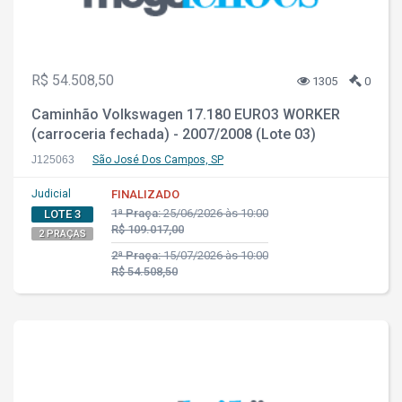
R$ 54.508,50
1305
0
Caminhão Volkswagen 17.180 EURO3 WORKER
(carroceria fechada) - 2007/2008 (Lote 03)
J125063
São José Dos Campos, SP
Judicial
FINALIZADO
1ª Praça:
25/06/2026 às 10:00
LOTE 3
R$ 109.017,00
2 PRAÇAS
2ª Praça:
15/07/2026 às 10:00
R$ 54.508,50