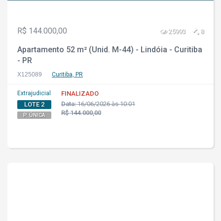
R$ 144.000,00
25993
8
Apartamento 52 m² (Unid. M-44) - Lindóia - Curitiba
- PR
X125089
Curitiba, PR
Extrajudicial
FINALIZADO
Data:
16/06/2026 às 10:01
LOTE 2
R$ 144.000,00
P. ÚNICA