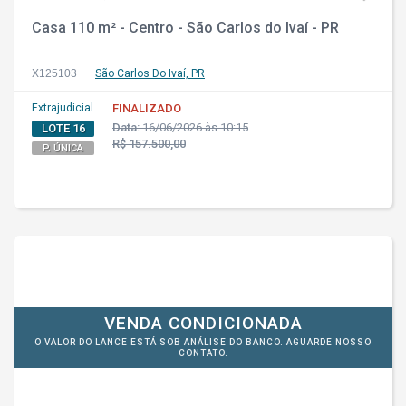
Casa 110 m² - Centro - São Carlos do Ivaí - PR
X125103
São Carlos Do Ivaí, PR
Extrajudicial
FINALIZADO
Data:
16/06/2026 às 10:15
LOTE 16
R$ 157.500,00
P. ÚNICA
VENDA CONDICIONADA
O VALOR DO LANCE ESTÁ SOB ANÁLISE DO BANCO. AGUARDE NOSSO
CONTATO.