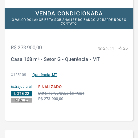
VENDA CONDICIONADA
O VALOR DO LANCE ESTÁ SOB ANÁLISE DO BANCO. AGUARDE NOSSO
CONTATO.
R$ 273.900,00
24111
25
Casa 168 m² - Setor G - Querência - MT
X125109
Querência, MT
Extrajudicial
FINALIZADO
Data:
16/06/2026 às 10:21
LOTE 22
R$ 273.900,00
P. ÚNICA