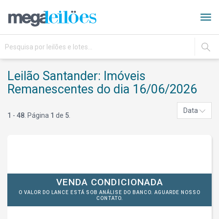
Tog
navi
IR
Leilão Santander: Imóveis
Remanescentes do dia 16/06/2026
Data
1
-
48
. Página
1
de
5
.
VENDA CONDICIONADA
O VALOR DO LANCE ESTÁ SOB ANÁLISE DO BANCO. AGUARDE NOSSO
CONTATO.