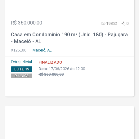
R$ 360.000,00
19802
0
Casa em Condomínio 190 m² (Unid. 180) - Pajuçara
- Maceió - AL
X125106
Maceió, AL
Extrajudicial
FINALIZADO
Data:
17/06/2026 às 12:00
LOTE 19
R$ 360.000,00
P. ÚNICA