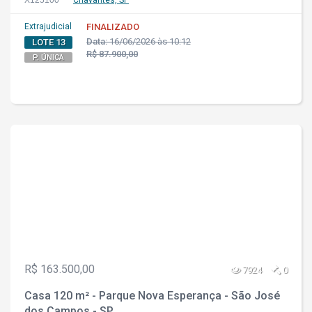
X125100
Chavantes, SP
Extrajudicial
FINALIZADO
Data:
16/06/2026 às 10:12
LOTE 13
R$ 87.900,00
P. ÚNICA
R$ 163.500,00
7924
0
Casa 120 m² - Parque Nova Esperança - São José
dos Campos - SP