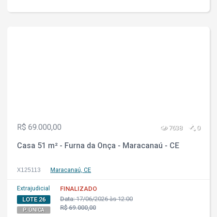
R$ 69.000,00
7638
0
Casa 51 m² - Furna da Onça - Maracanaú - CE
X125113
Maracanaú, CE
Extrajudicial
FINALIZADO
Data:
17/06/2026 às 12:00
LOTE 26
R$ 69.000,00
P. ÚNICA