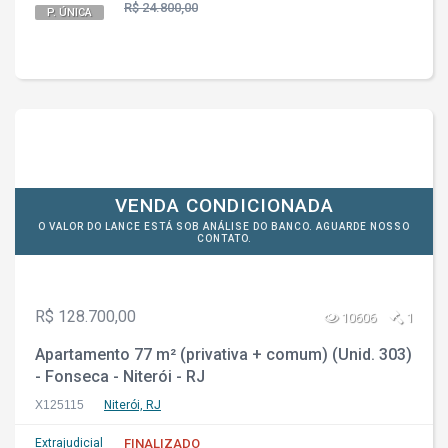
R$ 24.800,00
P. ÚNICA
VENDA CONDICIONADA
O VALOR DO LANCE ESTÁ SOB ANÁLISE DO BANCO. AGUARDE NOSSO
CONTATO.
R$ 128.700,00
10606
1
Apartamento 77 m² (privativa + comum) (Unid. 303)
- Fonseca - Niterói - RJ
X125115
Niterói, RJ
Extrajudicial
FINALIZADO