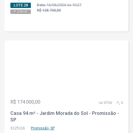
Data:
16/06/2026 às 10:27
LOTE 28
R$ 128.700,00
P. ÚNICA
R$ 174.000,00
8768
0
Casa 94 m² - Jardim Morada do Sol - Promissão -
SP
X125116
Promissão, SP