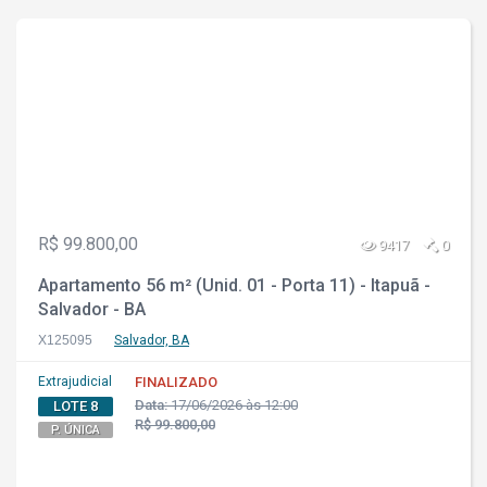
R$ 99.800,00
9417
0
Apartamento 56 m² (Unid. 01 - Porta 11) - Itapuã -
Salvador - BA
X125095
Salvador, BA
Extrajudicial
FINALIZADO
Data:
17/06/2026 às 12:00
LOTE 8
R$ 99.800,00
P. ÚNICA