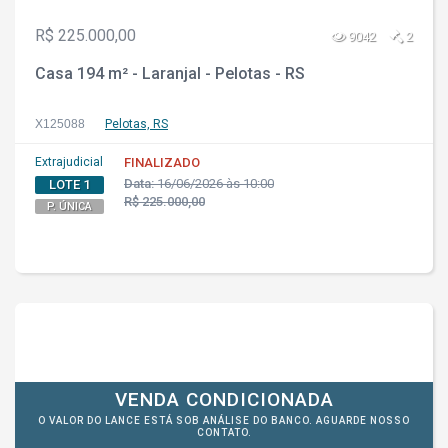
R$ 225.000,00
9042
2
Casa 194 m² - Laranjal - Pelotas - RS
X125088
Pelotas, RS
Extrajudicial
FINALIZADO
Data:
16/06/2026 às 10:00
LOTE 1
R$ 225.000,00
P. ÚNICA
VENDA CONDICIONADA
O VALOR DO LANCE ESTÁ SOB ANÁLISE DO BANCO. AGUARDE NOSSO
CONTATO.