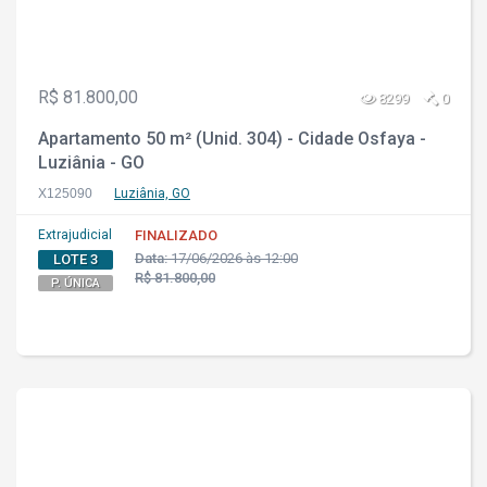
R$ 81.800,00
8299
0
Apartamento 50 m² (Unid. 304) - Cidade Osfaya -
Luziânia - GO
X125090
Luziânia, GO
Extrajudicial
FINALIZADO
Data:
17/06/2026 às 12:00
LOTE 3
R$ 81.800,00
P. ÚNICA