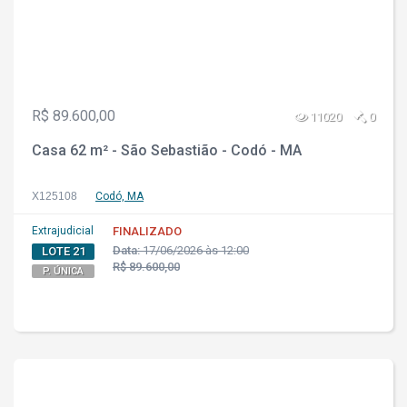
R$ 89.600,00
11020
0
Casa 62 m² - São Sebastião - Codó - MA
X125108
Codó, MA
Extrajudicial
FINALIZADO
Data:
17/06/2026 às 12:00
LOTE 21
R$ 89.600,00
P. ÚNICA