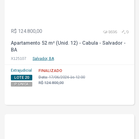
R$ 124.800,00
8696
0
Apartamento 52 m² (Unid. 12) - Cabula - Salvador -
BA
X125107
Salvador, BA
Extrajudicial
FINALIZADO
Data:
17/06/2026 às 12:00
LOTE 20
R$ 124.800,00
P. ÚNICA