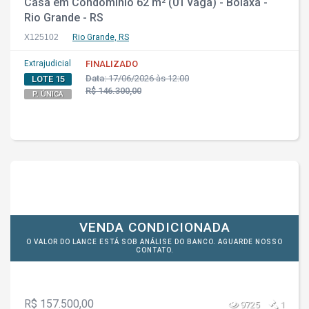
Casa em Condomínio 62 m² (01 vaga) - Bolaxa -
Rio Grande - RS
X125102
Rio Grande, RS
Extrajudicial
FINALIZADO
Data:
17/06/2026 às 12:00
LOTE 15
R$ 146.300,00
P. ÚNICA
VENDA CONDICIONADA
O VALOR DO LANCE ESTÁ SOB ANÁLISE DO BANCO. AGUARDE NOSSO
CONTATO.
R$ 157.500,00
9725
1