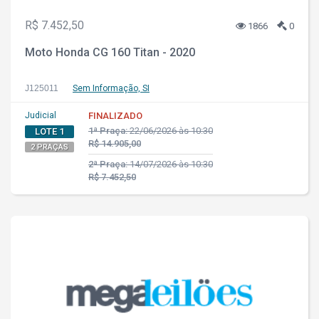
R$ 7.452,50
1866
0
Moto Honda CG 160 Titan - 2020
J125011
Sem Informação, SI
Judicial
FINALIZADO
1ª Praça:
22/06/2026 às 10:30
LOTE 1
R$ 14.905,00
2 PRAÇAS
2ª Praça:
14/07/2026 às 10:30
R$ 7.452,50