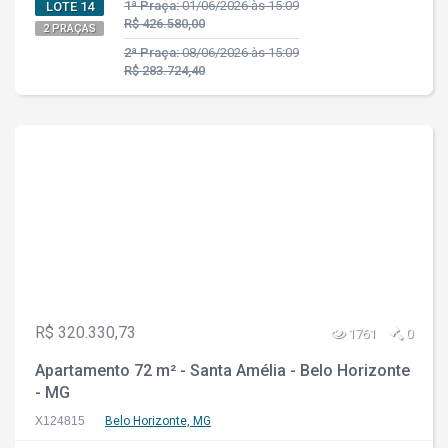
1ª Praça:
01/06/2026 às 15:09
LOTE 14
R$ 426.580,00
2 PRAÇAS
2ª Praça:
08/06/2026 às 15:09
R$ 283.724,40
R$ 320.330,73
1761
0
Apartamento 72 m² - Santa Amélia - Belo Horizonte
- MG
X124815
Belo Horizonte, MG