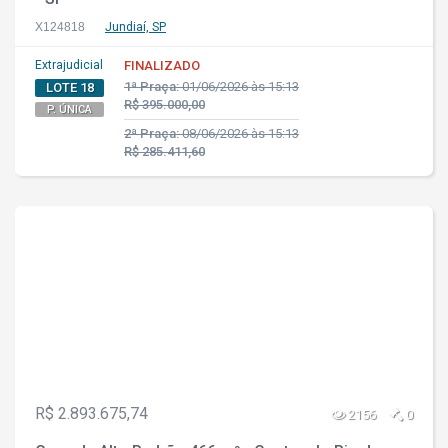
X124818
Jundiaí, SP
Extrajudicial
FINALIZADO
1ª Praça:
01/06/2026 às 15:13
LOTE 18
R$ 395.000,00
P. ÚNICA
2ª Praça:
08/06/2026 às 15:13
R$ 285.411,60
R$ 2.893.675,74
2156
0