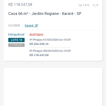
R$ 118.347,58
1413
0
Casa 66 m² - Jardim Regiane - Itararé - SP
X124809
Itararé, SP
Extrajudicial
SUSTADO
1ª Praça:
01/06/2026 às 15:09
LOTE 13
R$ 236.695,16
2 PRAÇAS
2ª Praça:
08/06/2026 às 15:09
R$ 118.347,58