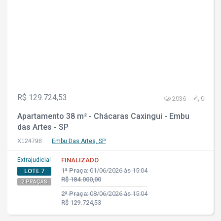
R$ 129.724,53
2036
0
Apartamento 38 m² - Chácaras Caxingui - Embu
das Artes - SP
X124798
Embu Das Artes, SP
Extrajudicial
FINALIZADO
1ª Praça:
01/06/2026 às 15:04
LOTE 7
R$ 184.000,00
2 PRAÇAS
2ª Praça:
08/06/2026 às 15:04
R$ 129.724,53