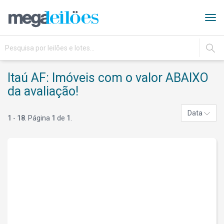
Tog
navi
IR
Itaú AF: Imóveis com o valor ABAIXO
da avaliação!
Data
1
-
18
. Página
1
de
1
.