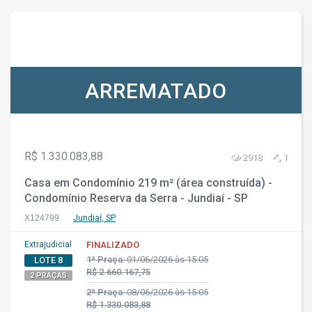
ARREMATADO
R$ 1.330.083,88
2918
1
Casa em Condomínio 219 m² (área construída) -
Condomínio Reserva da Serra - Jundiaí - SP
X124799
Jundiaí, SP
Extrajudicial
FINALIZADO
1ª Praça:
01/06/2026 às 15:05
LOTE 8
R$ 2.660.167,75
2 PRAÇAS
2ª Praça:
08/06/2026 às 15:05
R$ 1.330.083,88