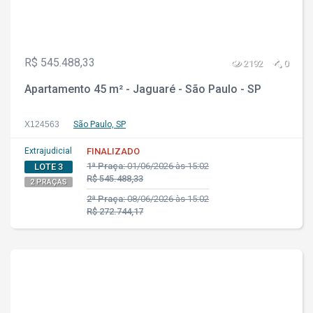
R$ 545.488,33
2192
0
Apartamento 45 m² - Jaguaré - São Paulo - SP
X124563
São Paulo, SP
Extrajudicial
FINALIZADO
1ª Praça:
01/06/2026 às 15:02
LOTE 3
R$ 545.488,33
2 PRAÇAS
2ª Praça:
08/06/2026 às 15:02
R$ 272.744,17