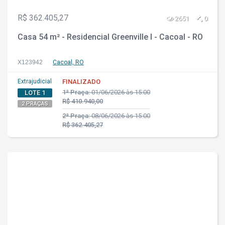
R$ 362.405,27
2651
0
Casa 54 m² - Residencial Greenville I - Cacoal - RO
X123942
Cacoal, RO
Extrajudicial
FINALIZADO
1ª Praça:
01/06/2026 às 15:00
LOTE 1
R$ 410.940,00
2 PRAÇAS
2ª Praça:
08/06/2026 às 15:00
R$ 362.405,27