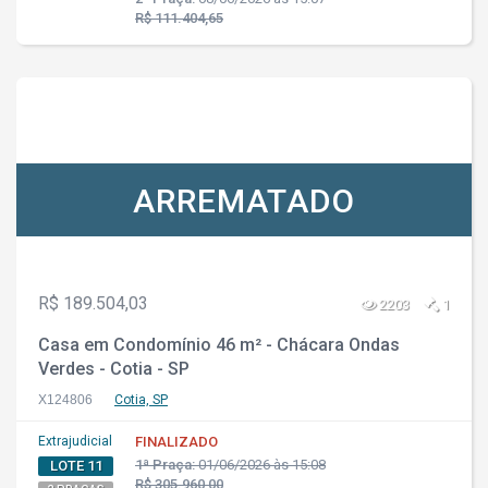
R$ 111.404,65
ARREMATADO
R$ 189.504,03
2203
1
Casa em Condomínio 46 m² - Chácara Ondas
Verdes - Cotia - SP
X124806
Cotia, SP
Extrajudicial
FINALIZADO
1ª Praça:
01/06/2026 às 15:08
LOTE 11
R$ 305.960,00