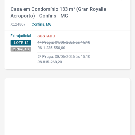
Casa em Condomínio 133 m² (Gran Royalle
Aeroporto) - Confins - MG
X124807
Confins, MG
Extrajudicial
SUSTADO
1ª Praça:
01/06/2026 às 15:10
LOTE 12
R$ 1.235.550,00
2 PRAÇAS
2ª Praça:
08/06/2026 às 15:10
R$ 815.268,20