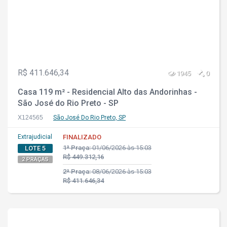
R$ 411.646,34
1945
0
Casa 119 m² - Residencial Alto das Andorinhas -
São José do Rio Preto - SP
X124565
São José Do Rio Preto, SP
Extrajudicial
FINALIZADO
1ª Praça:
01/06/2026 às 15:03
LOTE 5
R$ 449.312,16
2 PRAÇAS
2ª Praça:
08/06/2026 às 15:03
R$ 411.646,34