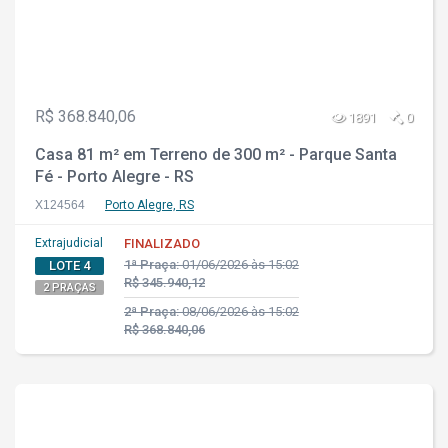
R$ 368.840,06
1891
0
Casa 81 m² em Terreno de 300 m² - Parque Santa
Fé - Porto Alegre - RS
X124564
Porto Alegre, RS
Extrajudicial
FINALIZADO
1ª Praça:
01/06/2026 às 15:02
LOTE 4
R$ 345.940,12
2 PRAÇAS
2ª Praça:
08/06/2026 às 15:02
R$ 368.840,06