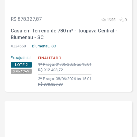
R$ 878.327,87
1955
0
Casa em Terreno de 780 m² - Itoupava Central -
Blumenau - SC
X124550
Blumenau, SC
Extrajudicial
FINALIZADO
1ª Praça:
01/06/2026 às 15:01
LOTE 2
R$ 912.493,72
2 PRAÇAS
2ª Praça:
08/06/2026 às 15:01
R$ 878.327,87