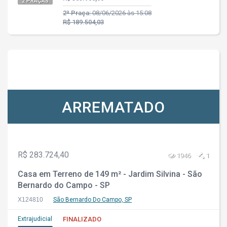
2 PRAÇAS
2ª Praça:
08/06/2026 às 15:08
R$ 189.504,03
ARREMATADO
R$ 283.724,40
1946
1
Casa em Terreno de 149 m² - Jardim Silvina - São
Bernardo do Campo - SP
X124810
São Bernardo Do Campo, SP
Extrajudicial
FINALIZADO