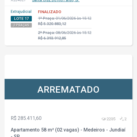
X124817
Santa Cruz Do Rio Pardo, SP
Extrajudicial
FINALIZADO
1ª Praça:
01/06/2026 às 15:12
LOTE 17
R$ 5.320.883,12
2 PRAÇAS
2ª Praça:
08/06/2026 às 15:12
R$ 6.393.912,85
ARREMATADO
R$ 285.411,60
2285
2
Apartamento 58 m² (02 vagas) - Medeiros - Jundiaí
- SP