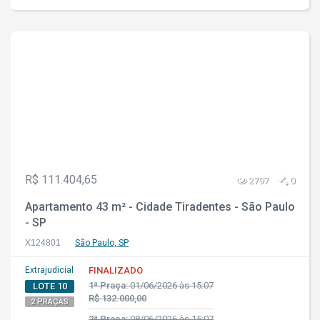
R$ 111.404,65
2797
0
Apartamento 43 m² - Cidade Tiradentes - São Paulo
- SP
X124801
São Paulo, SP
Extrajudicial
FINALIZADO
1ª Praça:
01/06/2026 às 15:07
LOTE 10
R$ 132.000,00
2 PRAÇAS
2ª Praça:
08/06/2026 às 15:07