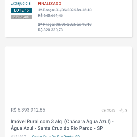
Extrajudicial
FINALIZADO
1ª Praça:
01/06/2026 às 15:10
LOTE 15
R$ 640.661,45
2 PRAÇAS
2ª Praça:
08/06/2026 às 15:10
R$ 320.330,73
R$ 6.393.912,85
2043
0
Imóvel Rural com 3 alq. (Chácara Água Azul) -
Água Azul - Santa Cruz do Rio Pardo - SP