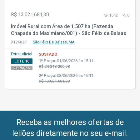
R$ 13.021.681,30
1642
0
Imóvel Rural com Área de 1.507 ha (Fazenda
Chapada do Maximiano/001) - São Félix de Balsas
- MA
X124816
São Félix De Balsas, MA
Extrajudicial
SUSTADO
1ª Praça:
01/06/2026 às 15:11
LOTE 16
R$ 24.318.200,98
2 PRAÇAS
2ª Praça:
08/06/2026 às 15:11
R$ 13.021.681,30
Receba as melhores ofertas de
leilões diretamente no seu e-mail.