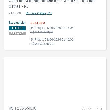
Casa de Alto Padrão 466 m² - Costazul - Rio das
Ostras - RJ
X124800
Rio Das Ostras, RJ
Extrajudicial
SUSTADO
1ª Praça:
01/06/2026 às 15:06
LOTE 9
R$ 3.155.859,30
2 PRAÇAS
2ª Praça:
08/06/2026 às 15:06
R$ 2.893.675,74
R$ 1.235.550,00
1271
0