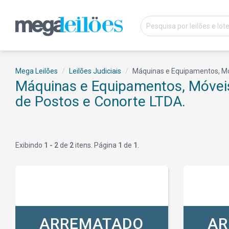
Mega Leilões
Leilões Judiciais
Máquinas e Equipamentos, Móv
Máquinas e Equipamentos, Móveis 
de Postos e Conorte LTDA.
Exibindo
1 - 2
de
2
itens. Página
1
de
1
.
ARREMATADO
AR