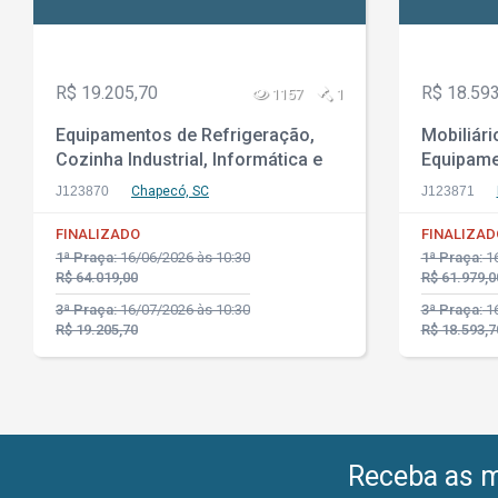
R$ 19.205,70
R$ 18.593
1157
1
Equipamentos de Refrigeração,
Mobiliári
Cozinha Industrial, Informática e
Equipame
Utilidades diversas
Refriger
J123870
Chapecó, SC
J123871
Combustí
FINALIZADO
FINALIZAD
1ª Praça:
16/06/2026 às 10:30
1ª Praça:
16
R$ 64.019,00
R$ 61.979,0
3ª Praça:
16/07/2026 às 10:30
3ª Praça:
16
R$ 19.205,70
R$ 18.593,7
Receba as me