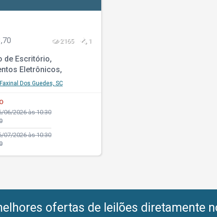
,70
2165
1
o de Escritório,
ntos Eletrônicos,
ação e Sistema de
Faxinal Dos Guedes, SC
vel
O
/06/2026 às 10:30
0
/07/2026 às 10:30
0
lhores ofertas de leilões diretamente n