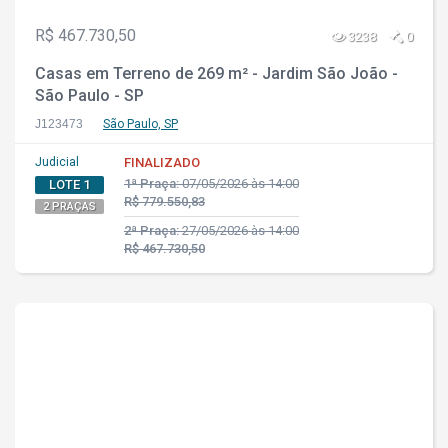
R$ 467.730,50
3238
0
Casas em Terreno de 269 m² - Jardim São João -
São Paulo - SP
J123473
São Paulo, SP
Judicial
FINALIZADO
1ª Praça:
07/05/2026 às 14:00
LOTE 1
R$ 779.550,83
2 PRAÇAS
2ª Praça:
27/05/2026 às 14:00
R$ 467.730,50