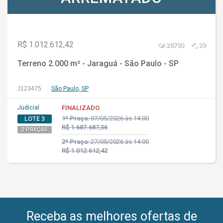
R$ 1.012.612,42
28750
39
Terreno 2.000 m² - Jaraguá - São Paulo - SP
J123475
São Paulo, SP
Judicial
FINALIZADO
1ª Praça:
07/05/2026 às 14:00
LOTE 3
R$ 1.687.687,36
2 PRAÇAS
2ª Praça:
27/05/2026 às 14:00
R$ 1.012.612,42
Receba as melhores ofertas de