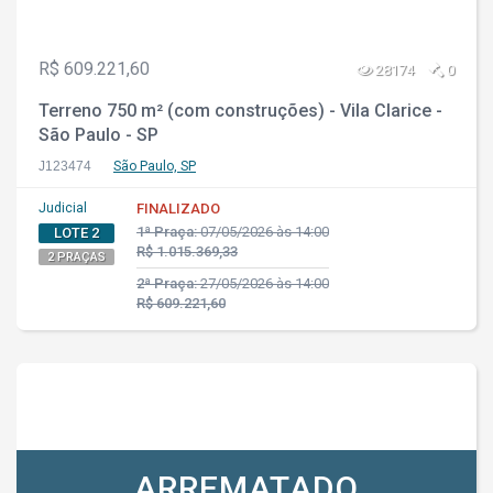
R$ 609.221,60
28174
0
Terreno 750 m² (com construções) - Vila Clarice -
São Paulo - SP
J123474
São Paulo, SP
Judicial
FINALIZADO
1ª Praça:
07/05/2026 às 14:00
LOTE 2
R$ 1.015.369,33
2 PRAÇAS
2ª Praça:
27/05/2026 às 14:00
R$ 609.221,60
ARREMATADO