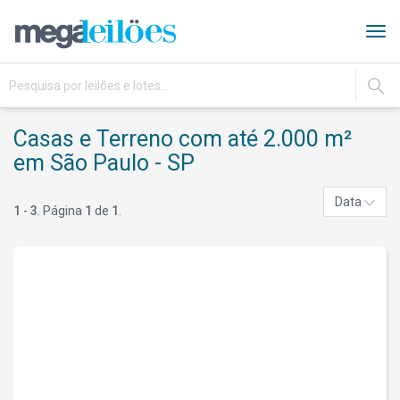
Tog
navi
IR
Casas e Terreno com até 2.000 m²
em São Paulo - SP
Data
1
-
3
. Página
1
de
1
.