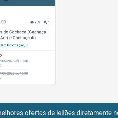
,00
959
1
s de Cachaça (Cachaça
Ariri e Cachaça do
gistradas no INPI
Sem Informação, SI
O
/05/2026 às 10:30
0
/05/2026 às 10:30
0
lhores ofertas de leilões diretamente n