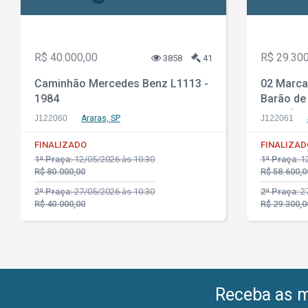
R$ 40.000,00
R$ 29.300
3858
41
Caminhão Mercedes Benz L1113 -
02 Marca
1984
Barão de 
Barão) Re
J122060
Araras, SP
J122061
FINALIZADO
FINALIZAD
1ª Praça:
12/05/2026 às 10:30
1ª Praça:
12
R$ 80.000,00
R$ 58.600,0
2ª Praça:
27/05/2026 às 10:30
2ª Praça:
27
R$ 40.000,00
R$ 29.300,0
Receba as me