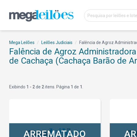
Mega Leilões
Leilões Judiciais
Falência de Agroz Administra
Falência de Agroz Administrador
de Cachaça (Cachaça Barão de Ari
Exibindo
1 - 2
de
2
itens. Página
1
de
1
.
ARREMATADO
AR