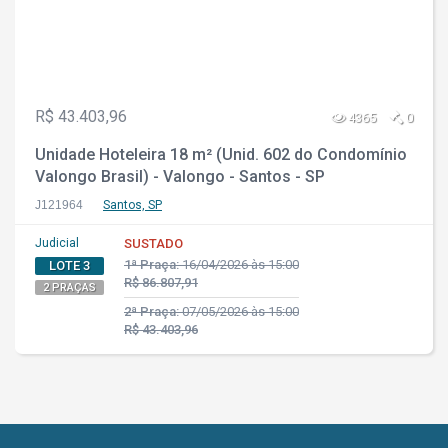
R$ 43.403,96
4365
0
Unidade Hoteleira 18 m² (Unid. 602 do Condomínio
Valongo Brasil) - Valongo - Santos - SP
J121964
Santos, SP
Judicial
SUSTADO
1ª Praça:
16/04/2026 às 15:00
LOTE 3
R$ 86.807,91
2 PRAÇAS
2ª Praça:
07/05/2026 às 15:00
R$ 43.403,96