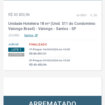
R$ 43.403,96
8801
83
Unidade Hoteleira 18 m² (Unid. 511 do Condomínio
Valongo Brasil) - Valongo - Santos - SP
J121962
Santos, SP
Judicial
FINALIZADO
1ª Praça:
16/04/2026 às 15:00
LOTE 1
R$ 86.807,91
2 PRAÇAS
2ª Praça:
07/05/2026 às 15:00
R$ 43.403,96
ARREMATADO