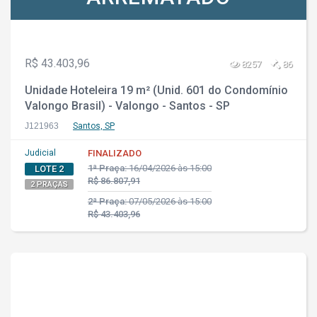
R$ 43.403,96
8257
86
Unidade Hoteleira 19 m² (Unid. 601 do Condomínio
Valongo Brasil) - Valongo - Santos - SP
J121963
Santos, SP
Judicial
FINALIZADO
1ª Praça:
16/04/2026 às 15:00
LOTE 2
R$ 86.807,91
2 PRAÇAS
2ª Praça:
07/05/2026 às 15:00
R$ 43.403,96