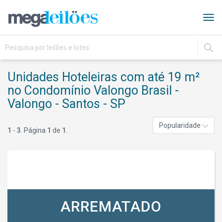
Tog
navi
IR
Unidades Hoteleiras com até 19 m²
no Condomínio Valongo Brasil -
Valongo - Santos - SP
Popularidade
1
-
3
. Página
1
de
1
.
ARREMATADO