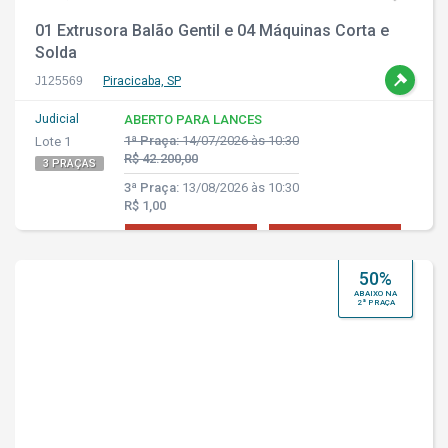
01 Extrusora Balão Gentil e 04 Máquinas Corta e
Solda
J125569
Piracicaba, SP
Judicial
ABERTO PARA LANCES
1ª Praça:
14/07/2026 às 10:30
Lote 1
R$ 42.200,00
3 PRAÇAS
3ª Praça:
13/08/2026 às 10:30
R$ 1,00
50%
ABAIXO NA
2ª PRAÇA