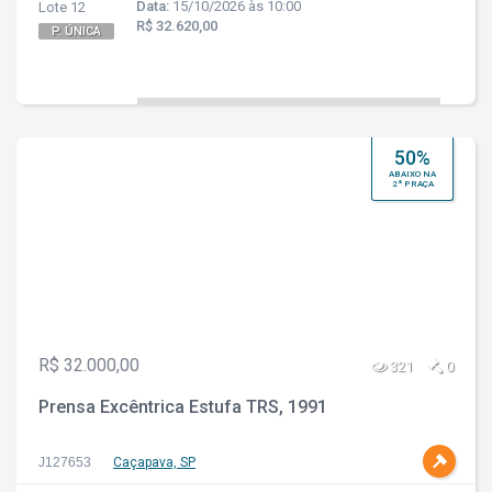
Data:
15/10/2026 às 10:00
Lote 12
R$ 32.620,00
P. ÚNICA
50%
ABAIXO NA
2ª PRAÇA
R$ 32.000,00
321
0
Prensa Excêntrica Estufa TRS, 1991
J127653
Caçapava, SP