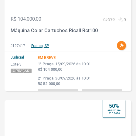
R$ 104.000,00
379
0
Máquina Colar Cartuchos Ricall Rct100
J127417
Franca, SP
Judicial
EM BREVE
1ª Praça:
15/09/2026 às 10:01
Lote 3
R$ 104.000,00
3 PRAÇAS
2ª Praça:
30/09/2026 às 10:01
R$ 52.000,00
50%
ABAIXO NA
2ª PRAÇA