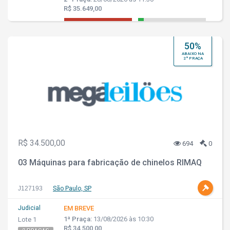
R$ 35.649,00
50%
ABAIXO NA
2ª PRAÇA
R$ 34.500,00
694
0
03 Máquinas para fabricação de chinelos RIMAQ
J127193
São Paulo, SP
Judicial
EM BREVE
1ª Praça:
13/08/2026 às 10:30
Lote 1
R$ 34.500,00