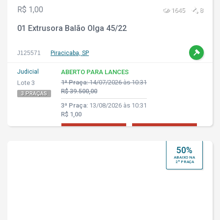
R$ 1,00
1645
8
01 Extrusora Balão Olga 45/22
J125571
Piracicaba, SP
Judicial
ABERTO PARA LANCES
1ª Praça:
14/07/2026 às 10:31
Lote 3
R$ 39.500,00
3 PRAÇAS
3ª Praça:
13/08/2026 às 10:31
R$ 1,00
50%
ABAIXO NA
2ª PRAÇA