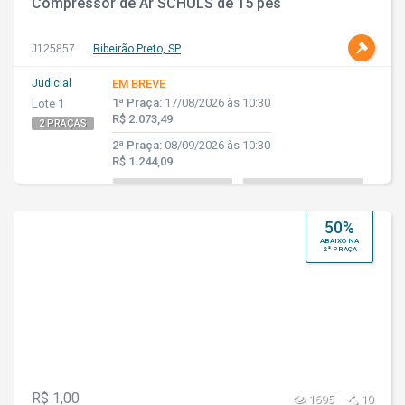
Compressor de Ar SCHULS de 15 pés
J125857
Ribeirão Preto, SP
Judicial
EM BREVE
1ª Praça:
17/08/2026 às 10:30
Lote 1
R$ 2.073,49
2 PRAÇAS
2ª Praça:
08/09/2026 às 10:30
R$ 1.244,09
50%
ABAIXO NA
2ª PRAÇA
R$ 1,00
1695
10