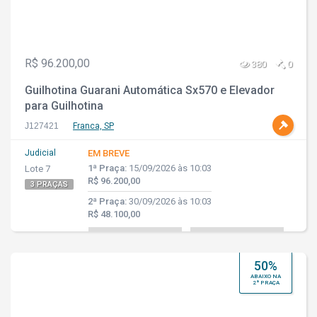
R$ 96.200,00
380
0
Guilhotina Guarani Automática Sx570 e Elevador
para Guilhotina
J127421
Franca, SP
Judicial
EM BREVE
1ª Praça:
15/09/2026 às 10:03
Lote 7
R$ 96.200,00
3 PRAÇAS
2ª Praça:
30/09/2026 às 10:03
R$ 48.100,00
50%
ABAIXO NA
2ª PRAÇA