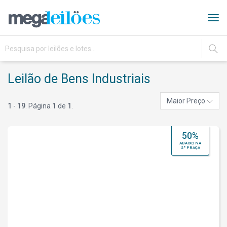
Tog
navi
IR
Leilão de Bens Industriais
Maior Preço
1
-
19
. Página
1
de
1
.
50%
ABAIXO NA
2ª PRAÇA