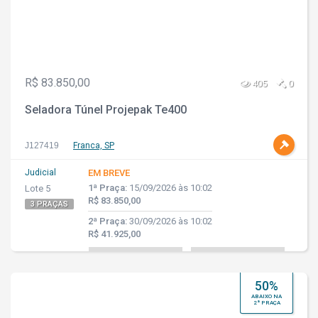
R$ 83.850,00
405
0
Seladora Túnel Projepak Te400
J127419
Franca, SP
Judicial
EM BREVE
1ª Praça:
15/09/2026 às 10:02
Lote 5
R$ 83.850,00
3 PRAÇAS
2ª Praça:
30/09/2026 às 10:02
R$ 41.925,00
50%
ABAIXO NA
2ª PRAÇA