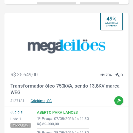
49%
ABAIXO NA
2ª PRAÇA
R$ 35.649,00
704
0
Transformador óleo 750kVA, sendo 13,8KV marca
WEG
J127181
Criciúma, SC
Judicial
ABERTO PARA LANCES
1ª Praça:
07/08/2026 às 11:30
Lote 1
R$ 69.900,00
2 PRAÇAS
2ª Praça:
28/08/2026 às 11:30