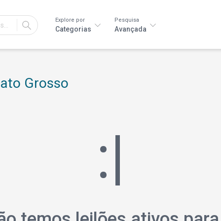
Explore por
Pesquisa
IR
Categorias
Avançada
Mato Grosso
:|
 temos leilões ativos para 