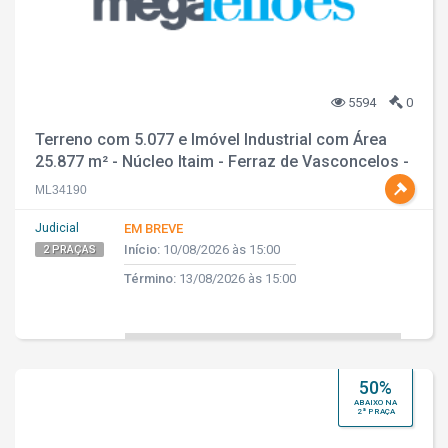
5594
0
Terreno com 5.077 e Imóvel Industrial com Área
25.877 m² - Núcleo Itaim - Ferraz de Vasconcelos -
SP
ML34190
Judicial
EM BREVE
Início:
10/08/2026 às 15:00
2 PRAÇAS
Término:
13/08/2026 às 15:00
50%
ABAIXO NA
2ª PRAÇA