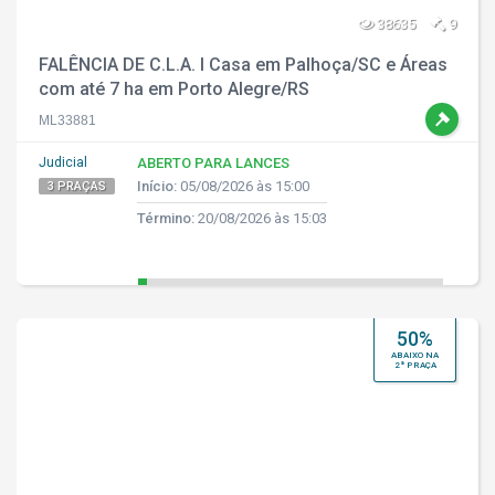
38635
9
FALÊNCIA DE C.L.A. I Casa em Palhoça/SC e Áreas
com até 7 ha em Porto Alegre/RS
ML33881
Judicial
ABERTO PARA LANCES
Início:
05/08/2026 às 15:00
3 PRAÇAS
Término:
20/08/2026 às 15:03
50%
ABAIXO NA
2ª PRAÇA