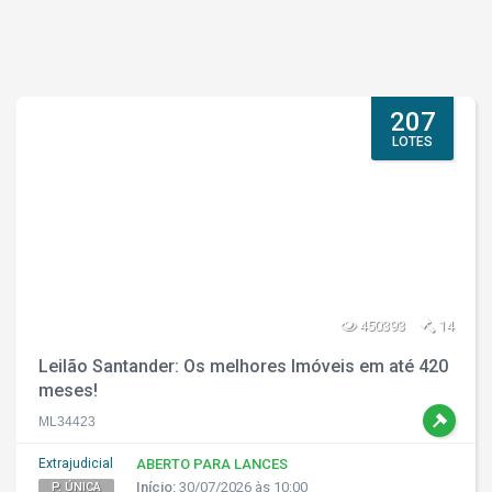
207
LOTES
450393
14
Leilão Santander: Os melhores Imóveis em até 420
meses!
ML34423
Extrajudicial
ABERTO PARA LANCES
Início:
30/07/2026 às 10:00
P. ÚNICA