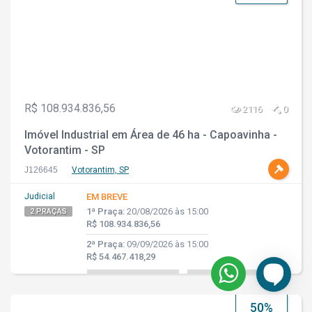
R$ 108.934.836,56
2116
0
Imóvel Industrial em Área de 46 ha - Capoavinha -
Votorantim - SP
J126645
Votorantim, SP
Judicial
EM BREVE
1ª Praça:
20/08/2026 às 15:00
2 PRAÇAS
R$ 108.934.836,56
2ª Praça:
09/09/2026 às 15:00
R$ 54.467.418,29
50%