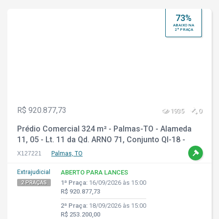
73%
ABAIXO NA
2ª PRAÇA
R$ 920.877,73
1935
0
Prédio Comercial 324 m² - Palmas-TO - Alameda
11, 05 - Lt. 11 da Qd. ARNO 71, Conjunto QI-18 -
Plano Diretor Norte
X127221
Palmas, TO
Extrajudicial
ABERTO PARA LANCES
1ª Praça:
16/09/2026 às 15:00
2 PRAÇAS
R$ 920.877,73
2ª Praça:
18/09/2026 às 15:00
R$ 253.200,00