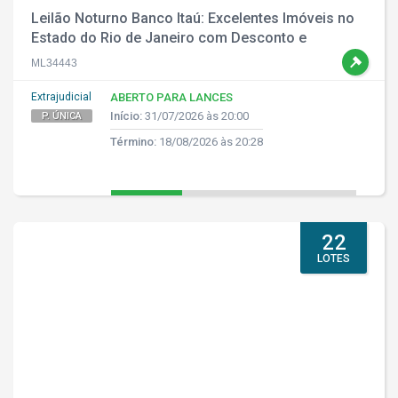
Leilão Noturno Banco Itaú: Excelentes Imóveis no
Estado do Rio de Janeiro com Desconto e
Parcelamento!
ML34443
Extrajudicial
ABERTO PARA LANCES
Início:
31/07/2026 às 20:00
P. ÚNICA
Término:
18/08/2026 às 20:28
22
LOTES