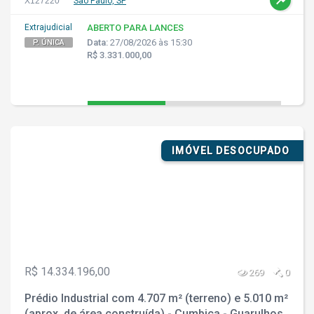
X127220
São Paulo, SP
Extrajudicial
ABERTO PARA LANCES
Data:
27/08/2026 às 15:30
P. ÚNICA
R$ 3.331.000,00
IMÓVEL DESOCUPADO
R$ 14.334.196,00
269
0
Prédio Industrial com 4.707 m² (terreno) e 5.010 m²
(aprox. de área construída) - Cumbica - Guarulhos