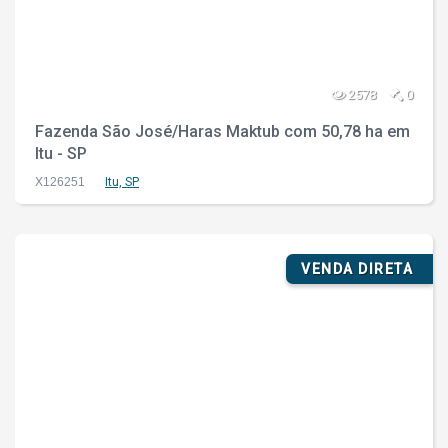
2578
0
Fazenda São José/Haras Maktub com 50,78 ha em
Itu - SP
X126251
Itu, SP
VENDA DIRETA