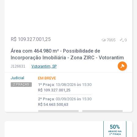
R$ 109.327.001,25
7805
0
Área com 464.980 m² - Possibilidade de
Incorporação Imobiliária - Zona ZIRC - Votorantim
- SP
J126631
Votorantim, SP
Judicial
EM BREVE
1ª Praça:
13/08/2026 às 15:30
2 PRAÇAS
R$ 109.327.001,25
2ª Praça:
03/09/2026 às 15:30
R$ 54.663.500,63
50%
ABAIXO NA
2ª PRAÇA