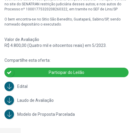
no site do SENATRAN restrição judiciária desses autos; e nos autos do
Processo nº 10001775320208260322, em tramite no SEF de Lins/SP
O bem encontra-se no Sitio São Benedito, Guatapará, Sabino/SP, sendo
nomeado depositário o executado.
Débitos desta ação no valor de R$ 159.782,52 (maio/2026).
Valor de Avaliação
R$ 4.800,00 (Quatro mil e oitocentos reais) em 5/2023.
Compartilhe esta oferta:
Participar do Leilão
Edital
Laudo de Avaliação
Modelo de Proposta Parcelada