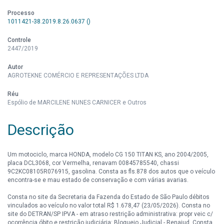
Processo
1011421-38.2019.8.26.0637 ()
Controle
2447/2019
Autor
AGROTEKNE COMÉRCIO E REPRESENTAÇÕES LTDA
Réu
Espólio de MARCILENE NUNES CARNICER e Outros
Descrição
Um motociclo, marca HONDA, modelo CG 150 TITAN KS, ano 2004/2005,
placa DCL3068, cor Vermelha, renavam 00845785540, chassi
9C2KC08105R076915, gasolina. Consta as fls.878 dos autos que o veículo
encontra-se e mau estado de conservação e com várias avarias.
Consta no site da Secretaria da Fazenda do Estado de São Paulo débitos
vinculados ao veículo no valor total R$ 1.678,47 (23/05/2026). Consta no
site do DETRAN/SP IPVA - em atraso restrição administrativa: propr veic c/
ocorrência óbito e restrição judiciária: Bloqueio Judicial - Renajud. Consta