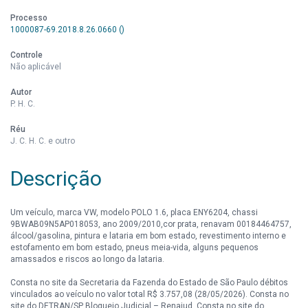
Processo
1000087-69.2018.8.26.0660 ()
Controle
Não aplicável
Autor
P. H. C.
Réu
J. C. H. C. e outro
Descrição
Um veículo, marca VW, modelo POLO 1.6, placa ENY6204, chassi
9BWAB09N5AP018053, ano 2009/2010,cor prata, renavam 00184464757,
álcool/gasolina, pintura e lataria em bom estado, revestimento interno e
estofamento em bom estado, pneus meia-vida, alguns pequenos
amassados e riscos ao longo da lataria.
Consta no site da Secretaria da Fazenda do Estado de São Paulo débitos
vinculados ao veículo no valor total R$ 3.757,08 (28/05/2026). Consta no
site do DETRAN/SP Bloqueio Judicial – Renajud. Consta no site do