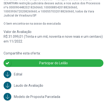
SENATRAN restrição judiciária desses autos; e nos autos dos Processos
nºs 00009044820218260660; 10000885420188260660,
10003936720208260660; e 10005570320188260660, todos da Vara
Judicial de Viradouro/SP.
O bem encontra-se na posse da executada.
Valor de Avaliação
Débito desta ação no valor de R$ 695.023,97 (julho/2024).
R$ 31.099,01 (Trinta e um mil, noventa e nove reais e um centavo)
em 11/2022.
Compartilhe esta oferta:
Participar do Leilão
Edital
Laudo de Avaliação
Modelo de Proposta Parcelada