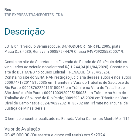
Réu
TRP EXPRESS TRANSPORTES LTDA
Descrição
LOTE 04: 1 veículo Semirreboque, SR/RODOFORT SRR PL, 2005, prata,
Placa DJE-4530, Renavam 00857944479 Chassi 94VP092255S000719.
Consta no site da Secretaria da Fazenda do Estado de São Paulo débitos
vinculados ao veículo no valor total R$ 1.244,94 (01/04/2026). Consta no
site do DETRAN/SP bloqueio judicial – RENAJUD (01/04/2026).
Consta no site do SENATRAN restrição judiciária desses autos e nos autos
00007471720115150035 em Trâmite na Vara do Trabalho de São José do
Rio Pardo; 00008762220115150035 em Trâmite na Vara do Trabalho de
São José do Rio Pardo; 00901003920095150035 em Trâmite na Vara do
Trabalho de São José do Rio Pardo; 0009293-45.2020 em Trâmite na Vara
Cível de Campinas; e 50247962920218130702 em Trâmite no Tribunal de
Justiça de Minas Gerais.
O bem se encontra localizado na Estrada Velha Campinas Monte Mor, 115 -
Campinas-SP.
Valor de Avaliação
R$ 45.000,00 (Quarenta e cinco mil reais) em 9/2024.