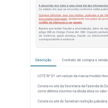
A descrição dos lotes é uma cópia fiel das informaçõe
no estado em que se encontra conforme edital publica
Cumpre informar, que nos leilões Judiciais e de Fa
procurador/advogado
, diretamente nos autos do pr
conflito de interesses a ser gerado.
Aquele que tentar fraudar a arrematação, além da repa
artigo 358 do Código Penal: Art. 358 - Impedir, pertur
de violência, grave ameaça, fraude ou oferecimen
correspondente à violência.
Descrição
Contrato de compra e venda
LOTE Nº 01: um veículo da marca/modelo Ho
Consta no site da Secretaria da Fazenda do Es
como débitos inscritos na dívida ativa no valor
Consta no site do Senatran restrição judiciária