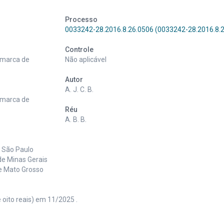
Processo
0033242-28.2016.8.26.0506 (0033242-28.2016.8.
Controle
omarca de
Não aplicável
Autor
A. J. C. B.
omarca de
Réu
A. B. B.
e São Paulo
de Minas Gerais
de Mato Grosso
e oito reais) em 11/2025 .