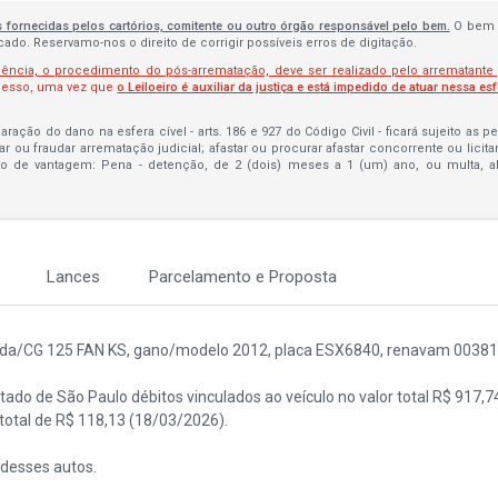
s fornecidas pelos cartórios, comitente ou outro órgão responsável pelo bem.
O bem 
do. Reservamo-nos o direito de corrigir possíveis erros de digitação.
lência, o procedimento do pós-arrematação, deve ser realizado pelo arrematante
ocesso, uma vez que
o Leiloeiro é auxiliar da justiça e está impedido de atuar nessa es
ração do dano na esfera cível - arts. 186 e 927 do Código Civil - ficará sujeito as 
bar ou fraudar arrematação judicial; afastar ou procurar afastar concorrente ou licit
to de vantagem: Pena - detenção, de 2 (dois) meses a 1 (um) ano, ou multa, 
Lances
Parcelamento e Proposta
nda/CG 125 FAN KS, gano/modelo 2012, placa ESX6840, renavam 0038
tado de São Paulo débitos vinculados ao veículo no valor total R$ 917,
 total de R$ 118,13 (18/03/2026).
 desses autos.