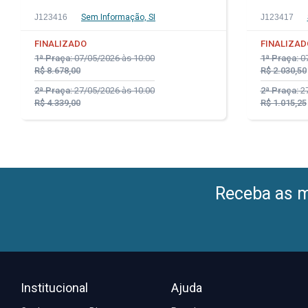
J123416
Sem Informação, SI
J123417
FINALIZADO
FINALIZAD
1ª Praça:
07/05/2026 às 10:00
1ª Praça:
07
R$ 8.678,00
R$ 2.030,50
2ª Praça:
27/05/2026 às 10:00
2ª Praça:
27
R$ 4.339,00
R$ 1.015,25
Receba as me
Institucional
Ajuda