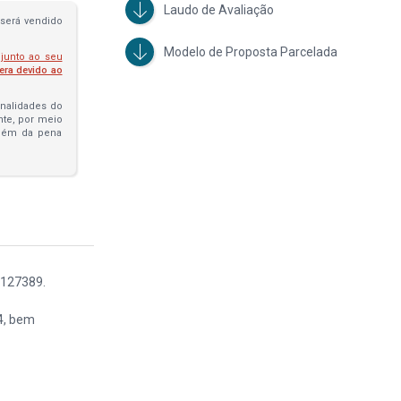
Laudo de Avaliação
será vendido
Modelo de Proposta Parcelada
 junto ao seu
fera devido ao
penalidades do
ante, por meio
além da pena
1127389.
74, bem