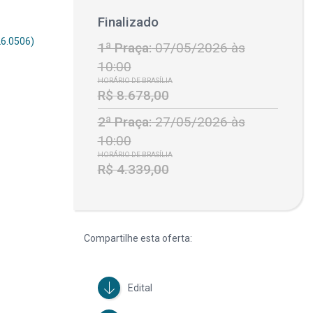
Finalizado
26.0506)
1ª Praça:
07/05/2026 às
10:00
HORÁRIO DE BRASÍLIA
R$ 8.678,00
2ª Praça:
27/05/2026 às
10:00
HORÁRIO DE BRASÍLIA
R$ 4.339,00
Compartilhe esta oferta:
Edital