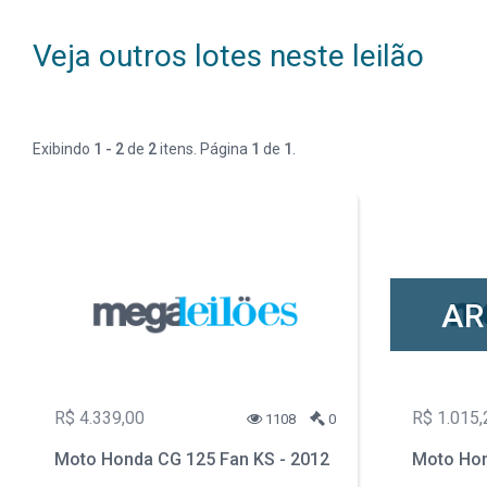
Veja outros lotes neste leilão
Exibindo
1 - 2
de
2
itens. Página
1
de
1
.
AR
R$ 4.339,00
R$ 1.015,
1108
0
Moto Honda CG 125 Fan KS - 2012
Moto Hon