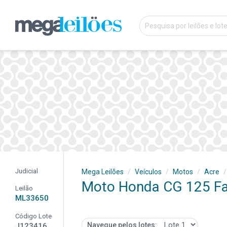
Judicial
Mega Leilões
Veículos
Motos
Acre
Moto Honda CG 125 Fa
Leilão
ML33650
Código Lote
Navegue pelos lotes:
J123416