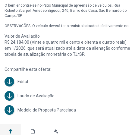
O bem encontra-se no Pátio Municipal de apreensão de veículos, Rua
Roberto Scarpeli Amedeo Bigucci, 240, Bairro dos Casa, São Bernardo do
Campo/SP.
OBSERVAÇÕES: O veículo deverá ter o registro baixado definitivamente no
sistema do RENAVAM. Será proibido o seu retorno à circulação em vias
Valor de Avaliação
públicas. O arrematante não receberá documento de transferência (CRV),
apenas a nota de arrematação.
R$ 24.184,00 (Vinte e quatro mil e cento e oitenta e quatro reais)
em 1/2026, que será atualizado até a data da alienação conforme
tabela de atualização monetária do TJ/SP.
Compartilhe esta oferta:
Edital
Laudo de Avaliação
Modelo de Proposta Parcelada