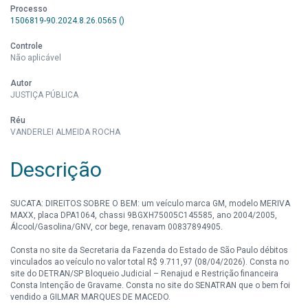
Processo
1506819-90.2024.8.26.0565 ()
Controle
Não aplicável
Autor
JUSTIÇA PÚBLICA
Réu
VANDERLEI ALMEIDA ROCHA
Descrição
SUCATA: DIREITOS SOBRE O BEM: um veículo marca GM, modelo MERIVA
MAXX, placa DPA1064, chassi 9BGXH75005C145585, ano 2004/2005,
Álcool/Gasolina/GNV, cor bege, renavam 00837894905.
Consta no site da Secretaria da Fazenda do Estado de São Paulo débitos
vinculados ao veículo no valor total R$ 9.711,97 (08/04/2026). Consta no
site do DETRAN/SP Bloqueio Judicial – Renajud e Restrição financeira
Consta Intenção de Gravame. Consta no site do SENATRAN que o bem foi
vendido a GILMAR MARQUES DE MACEDO.