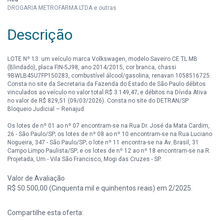
DROGARIA METROFARMA LTDA e outras
Descrição
LOTE Nº 13: um veículo marca Volkswagen, modelo Saveiro CE TL MB
(Blindado), placa FIN-5J98, ano 2014/2015, cor branca, chassi
9BWLB45U7FP150283, combustível álcool/gasolina, renavan 1058516725.
Consta no site da Secretaria da Fazenda do Estado de São Paulo débitos
vinculados ao veículo no valor total R$ 3.149,47; e débitos na Dívida Ativa
no valor de R$ 829,51 (09/03/2026). Consta no site do DETRAN/SP
Bloqueio Judicial – Renajud.
Os lotes de nº 01 ao nº 07 encontram-se na Rua Dr. José da Mata Cardim,
26 - São Paulo/SP; os lotes de nº 08 ao nº 10 encontram-se na Rua Luciano
Nogueira, 347 - São Paulo/SP; o lote nº 11 encontra-se na Av. Brasil, 31
Campo Limpo Paulista/SP; e os lotes de nº 12 ao nº 18 encontram-se na R.
Projetada, Um - Vila São Francisco, Mogi das Cruzes - SP.
Valor de Avaliação
R$ 50.500,00 (Cinquenta mil e quinhentos reais) em 2/2025.
Compartilhe esta oferta: