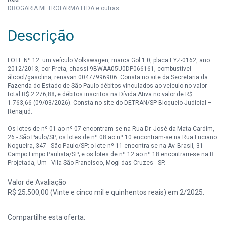
DROGARIA METROFARMA LTDA e outras
Descrição
LOTE Nº 12: um veículo Volkswagen, marca Gol 1.0, placa EYZ-0162, ano
2012/2013, cor Preta, chassi 9BWAA05U0DP066161, combustível
álcool/gasolina, renavan 00477996906. Consta no site da Secretaria da
Fazenda do Estado de São Paulo débitos vinculados ao veículo no valor
total R$ 2.276,88; e débitos inscritos na Dívida Ativa no valor de R$
1.763,66 (09/03/2026). Consta no site do DETRAN/SP Bloqueio Judicial –
Renajud.
Os lotes de nº 01 ao nº 07 encontram-se na Rua Dr. José da Mata Cardim,
26 - São Paulo/SP; os lotes de nº 08 ao nº 10 encontram-se na Rua Luciano
Nogueira, 347 - São Paulo/SP; o lote nº 11 encontra-se na Av. Brasil, 31
Campo Limpo Paulista/SP; e os lotes de nº 12 ao nº 18 encontram-se na R.
Projetada, Um - Vila São Francisco, Mogi das Cruzes - SP.
Valor de Avaliação
R$ 25.500,00 (Vinte e cinco mil e quinhentos reais) em 2/2025.
Compartilhe esta oferta: