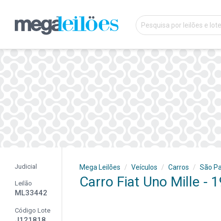
Judicial
Mega Leilões
Veículos
Carros
São Pa
Carro Fiat Uno Mille - 
Leilão
ML33442
Código Lote
J121818