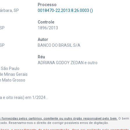
Processo
árbara, SP
0018470-22.2013.8.26.0003 ()
Controle
/SP
1896/2013
Autor
/SP
BANCO DO BRASIL S/A
Réu
ADRIANA GODOY ZEDAN e outro
e São Paulo
de Minas Gerais
de Mato Grosso
 e oito reais) em 1/2024 .
s fornecidas pelos cartórios, comitente ou outro órgão responsável pelo bem.
O bem 
do. Reservamo-nos o direito de corrigir possíveis erros de digitação.