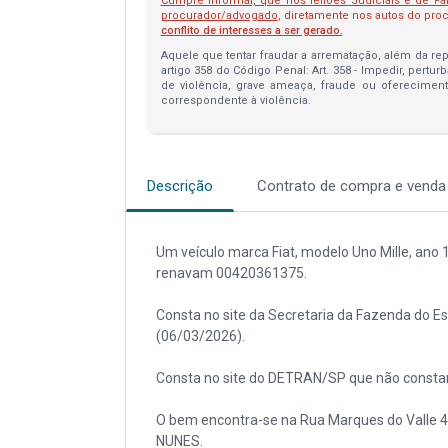
Cumpre informar, que nos leilões Judiciais e de Fa
procurador/advogado
, diretamente nos autos do pr
conflito de interesses a ser gerado.
Aquele que tentar fraudar a arrematação, além da repa
artigo 358 do Código Penal: Art. 358 - Impedir, pertur
de violência, grave ameaça, fraude ou oferecimen
correspondente à violência.
Descrição
Contrato de compra e venda
Um veículo marca Fiat, modelo Uno Mille, ano
renavam 00420361375.
Consta no site da Secretaria da Fazenda do Es
(06/03/2026).
Consta no site do DETRAN/SP que não constam 
O bem encontra-se na Rua Marques do Valle 
NUNES.