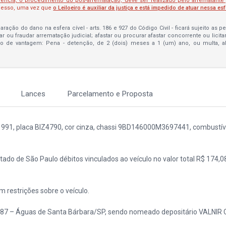
lência, o procedimento do pós-arrematação, deve ser realizado pelo arrematante
ocesso, uma vez que
o Leiloeiro é auxiliar da justiça e está impedido de atuar nessa es
ração do dano na esfera cível - arts. 186 e 927 do Código Civil - ficará sujeito as 
bar ou fraudar arrematação judicial; afastar ou procurar afastar concorrente ou licit
to de vantagem: Pena - detenção, de 2 (dois) meses a 1 (um) ano, ou multa, 
Lances
Parcelamento e Proposta
 1991, placa BIZ4790, cor cinza, chassi 9BD146000M3697441, combustíve
tado de São Paulo débitos vinculados ao veículo no valor total R$ 174,0
restrições sobre o veículo.
487 – Águas de Santa Bárbara/SP, sendo nomeado depositário VALNIR