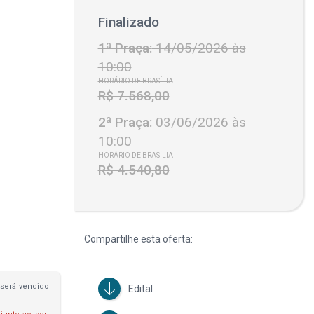
Finalizado
1ª Praça:
14/05/2026 às
10:00
HORÁRIO DE BRASÍLIA
R$ 7.568,00
2ª Praça:
03/06/2026 às
10:00
HORÁRIO DE BRASÍLIA
R$ 4.540,80
Compartilhe esta oferta:
será vendido
Edital