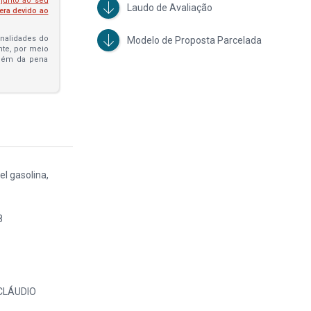
 junto ao seu
Laudo de Avaliação
fera devido ao
penalidades do
Modelo de Proposta Parcelada
ante, por meio
além da pena
l gasolina,
8
 CLÁUDIO