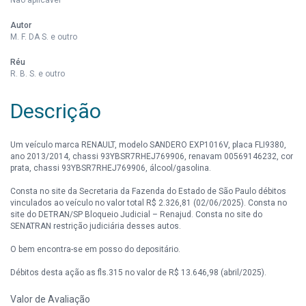
Autor
M. F. DA S. e outro
Réu
R. B. S. e outro
Descrição
Um veículo marca RENAULT, modelo SANDERO EXP1016V, placa FLI9380,
ano 2013/2014, chassi 93YBSR7RHEJ769906, renavam 00569146232, cor
prata, chassi 93YBSR7RHEJ769906, álcool/gasolina.
Consta no site da Secretaria da Fazenda do Estado de São Paulo débitos
vinculados ao veículo no valor total R$ 2.326,81 (02/06/2025). Consta no
site do DETRAN/SP Bloqueio Judicial – Renajud. Consta no site do
SENATRAN restrição judiciária desses autos.
O bem encontra-se em posso do depositário.
Débitos desta ação as fls.315 no valor de R$ 13.646,98 (abril/2025).
Valor de Avaliação