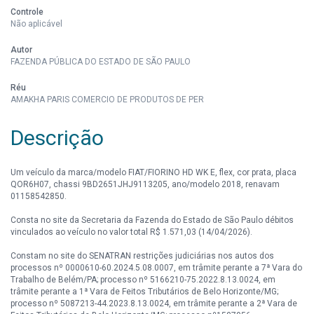
Controle
Não aplicável
Autor
FAZENDA PÚBLICA DO ESTADO DE SÃO PAULO
Réu
AMAKHA PARIS COMERCIO DE PRODUTOS DE PER
Descrição
Um veículo da marca/modelo FIAT/FIORINO HD WK E, flex, cor prata, placa
QOR6H07, chassi 9BD2651JHJ9113205, ano/modelo 2018, renavam
01158542850.
Consta no site da Secretaria da Fazenda do Estado de São Paulo débitos
vinculados ao veículo no valor total R$ 1.571,03 (14/04/2026).
Constam no site do SENATRAN restrições judiciárias nos autos dos
processos nº 0000610-60.2024.5.08.0007, em trâmite perante a 7ª Vara do
Trabalho de Belém/PA; processo nº 5166210-75.2022.8.13.0024, em
trâmite perante a 1ª Vara de Feitos Tributários de Belo Horizonte/MG;
processo nº 5087213-44.2023.8.13.0024, em trâmite perante a 2ª Vara de