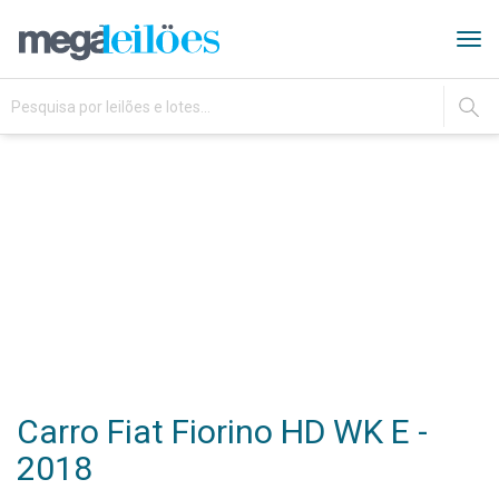
Tog
navi
IR
Carro Fiat Fiorino HD WK E -
2018