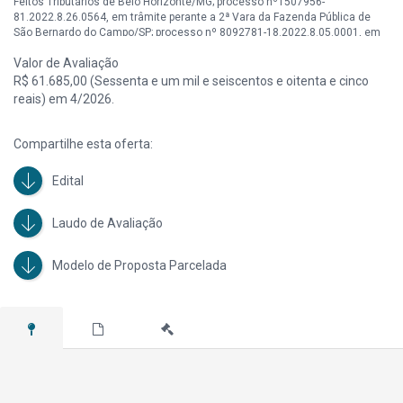
Feitos Tributários de Belo Horizonte/MG; processo nº1507956-
81.2022.8.26.0564, em trâmite perante a 2ª Vara da Fazenda Pública de
São Bernardo do Campo/SP; processo nº 8092781-18.2022.8.05.0001, em
trâmite perante a 11ª Vara da Fazenda Pública de Salvador/BA; processo
Valor de Avaliação
nº 0867331-42.2018.8.14.0301, em trâmite perante a Vara de Execução
Fiscal do Estado do Pará/PA; e processo nº 5132909-53.2023.8.21.0001,
R$ 61.685,00 (Sessenta e um mil e seiscentos e oitenta e cinco
em trâmite perante a 14ª Vara da Fazenda Pública de Porto Alegre/RS.
reais) em 4/2026.
Compartilhe esta oferta:
Edital
Laudo de Avaliação
Modelo de Proposta Parcelada