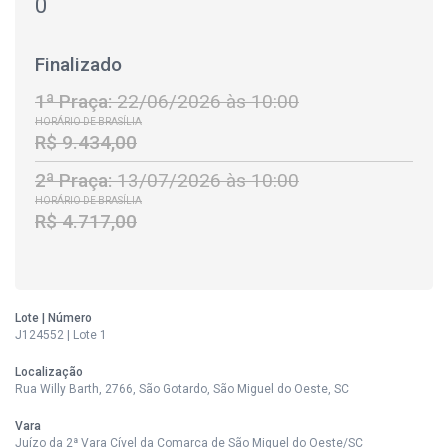
0
Finalizado
1ª Praça:
22/06/2026 às 10:00
HORÁRIO DE BRASÍLIA
R$ 9.434,00
2ª Praça:
13/07/2026 às 10:00
HORÁRIO DE BRASÍLIA
R$ 4.717,00
Lote | Número
J124552 | Lote 1
Localização
Rua Willy Barth, 2766, São Gotardo, São Miguel do Oeste, SC
Vara
Juízo da 2ª Vara Cível da Comarca de São Miguel do Oeste/SC