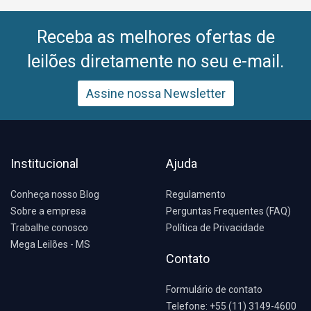
Acrílicas Standard – Hydronorth; 100 Tintas/Massa Corrida/Massa Para
Polir/Spray/Silicone; 150 Tomadas Macho/Fêmea - Mod. E Tam. Diversos;
20 Torneiras - Mod. E Tam. Diversos – Mostruário; 1 TP Link; 1
Receba as melhores ofertas de
Transformador 2000va – Fiolux; 1 TV Samsung - 32pol; 6 Válvulas De
Retenção - Ponteiras Brec; 20 Varões Para Cortinas Mod. E Tam. Diversos;
leilões diretamente no seu e-mail.
9 Vaselinas - 90gm; 3 Vasos Sanitário; 7 Vassouras; 15
Vedacit/Bianco/Impermeabilizantes/; 18 Ventiladores - Delta Premium –
Usado.
Assine nossa Newsletter
Os bens móveis encontram-se localizados na Avenida Zil Brasil, nº 423,
Centro, no Município de Mirante do Paranapanema/SP, tendo sido nomeado
depositário o SR. HERMES AMILTON TORO PIMENTA.
Institucional
Ajuda
Conheça nosso Blog
Regulamento
Sobre a empresa
Perguntas Frequentes (FAQ)
Trabalhe conosco
Política de Privacidade
Mega Leilões - MS
Contato
Formulário de contato
Telefone: +55 (11) 3149-4600