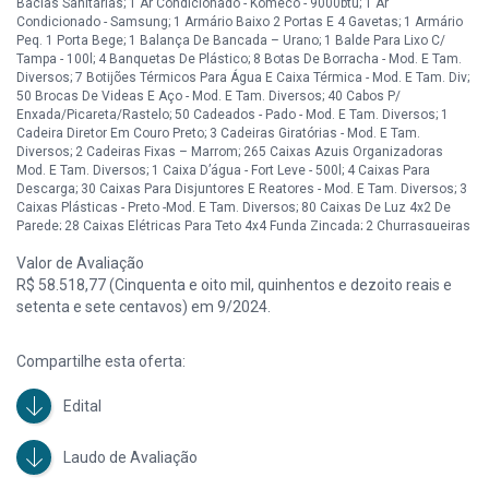
Bacias Sanitárias; 1 Ar Condicionado - Komeco - 9000btu; 1 Ar
Condicionado - Samsung; 1 Armário Baixo 2 Portas E 4 Gavetas; 1 Armário
Peq. 1 Porta Bege; 1 Balança De Bancada – Urano; 1 Balde Para Lixo C/
Tampa - 100l; 4 Banquetas De Plástico; 8 Botas De Borracha - Mod. E Tam.
Diversos; 7 Botijões Térmicos Para Água E Caixa Térmica - Mod. E Tam. Div;
50 Brocas De Videas E Aço - Mod. E Tam. Diversos; 40 Cabos P/
Enxada/Picareta/Rastelo; 50 Cadeados - Pado - Mod. E Tam. Diversos; 1
Cadeira Diretor Em Couro Preto; 3 Cadeiras Giratórias - Mod. E Tam.
Diversos; 2 Cadeiras Fixas – Marrom; 265 Caixas Azuis Organizadoras
Mod. E Tam. Diversos; 1 Caixa D’água - Fort Leve - 500l; 4 Caixas Para
Descarga; 30 Caixas Para Disjuntores E Reatores - Mod. E Tam. Diversos; 3
Caixas Plásticas - Preto -Mod. E Tam. Diversos; 80 Caixas De Luz 4x2 De
Parede; 28 Caixas Elétricas Para Teto 4x4 Funda Zincada; 2 Churrasqueiras
Alvenaria – Mostruário; 2 Churrasqueiras Portátil – Mostruário; 7 Chuveiros
Valor de Avaliação
- Mod. E Tam. Diversos – Mostruário; 11 Chuveiros - Mod. E Tam. Diversos –
Novos; 7 Colas Branca - Tek Bond; 60 Colas Para Tubos PVC - Marcas
R$ 58.518,77 (Cinquenta e oito mil, quinhentos e dezoito reais e
Diversas; 3 Colheres De Pedreiro; 4 Computadores Completos ; 5
setenta e sete centavos) em 9/2024.
Conduites/Magueiras - Mod. E Tam. Diversos; 2 Conjuntos De Mesas E
Cadeiras De Plástico Infantil; 1 Cortador De Grama; 11 Desempenadeiras
De Plástico; 47 Discos De Cortes - Mod. E Tam. Diversos; 32 Disjuntores-
Compartilhe esta oferta:
Mod. Diversos; 40 Durepox – Loctite; 14 Enxadas Sem Cabo; 5 Escadas Em
Alumínio - 7 E 5 Degraus; 4 Escovas De Aço Para Lixadeira - Mod. E Tam.
Edital
Diversos; 28 Esmaltes Sintéticos - Brasilux - 3.6l; 2 Estabilizadores; 33
Expositores Com Peças De Pisos – Mostruário; 4 Facões - Mod. E Tam.
Diversos; 11 Fechaduras – Mostruário; 20 Fechaduras Na Caixa; 40
Laudo de Avaliação
Ferramentas - Chave/Alicate, Martelo - Mod. E Tam. Diversos; 1 Ferro De
Passar - Black Decker; 1 Filtro De Água – Colormac; 50 Fitas Isolantes -