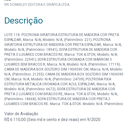
RR DONNELEY EDITORA E GRÁFICA LTDA
Descrição
LOTE 118: POLTRONA GIRATORIA ESTRUTURA DE MADEIRA COR PRETA
ESPALDAR, Marca: N/A, Modelo: N/A, (Patrimônio: 221); POLTRONA
GIRATORIA ESTRUTURA DE MADEIRA COR PRETA ESPALDAR, Marca: N/A,
Modelo: N/A, (Patrimônio: 18941); SOFA ESTRUTURA DE MADEIRA COR
PRETA 3 LUGARES COM BRACOS RE, Marca: TOK & STOK, Modelo: N/A,
(Patrimônio: 22941); SOFA ESTRUTURA CROMADA COR MARROM 3
LUGARES SEM BRACOS R, Marca: N/A, Modelo: N/A, (Patrimônio: 17119);
CAMA DE MADEIRA BOX SOLTEIRO DIM 190X090 CM, Marca: N/A, Modelo:
N/A, (Patrimônio: 21255); CAMA DE MADEIRA BOX SOLTEIRO DIM 190X090
CM, Marca: N/A, Modelo: N/A, (Patrimônio: 24709); POLTRONA FIXA
ESTRUTURA METALICA CROMADA COR AZUL ESPALDAR, Marca: N/A,
Modelo: N/A, (Patrimônio: 6672); SOFA ESTRUTURA DE MADEIRA COR
PRETA 2 LUGARES COM BRACOS RE, Marca: TOK & STOK, Modelo: N/A,
(Patrimônio: 18668); SOFA ESTRUTURA DE MADEIRA COR PRETA 2
LUGARES COM BRACOS RE, Marca: TOK & STOK, Modelo: N/A, (Patrimônio:
18669); POLTRONA FIXA ESTRUTURA METALICA CROMADA COR PRETA
Valor de Avaliação
ESPALDA, Marca: TOK & STOK, Modelo: N/A, (Patrimônio: 21199); POLTRONA
FIXA ESTRUTURA METALICA CROMADA COR PRETA ESPALDA, Marca: TOK
R$ 6.110,00 (Seis mil e cento e dez reais) em 9/2020.
& STOK, Modelo: N/A, (Patrimônio: 21200); SOFA ESTRUTURA DE MADEIRA
COR VERMELHA 3 LUGARES COM BRACO, Marca: N/A, Modelo: N/A,