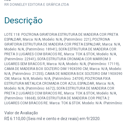
RR DONNELEY EDITORA E GRÁFICA LTDA
Descrição
LOTE 118: POLTRONA GIRATORIA ESTRUTURA DE MADEIRA COR PRETA
ESPALDAR, Marca: N/A, Modelo: N/A, (Patrimônio: 221); POLTRONA
GIRATORIA ESTRUTURA DE MADEIRA COR PRETA ESPALDAR, Marca: N/A,
Modelo: N/A, (Patrimônio: 18941); SOFA ESTRUTURA DE MADEIRA COR
PRETA 3 LUGARES COM BRACOS RE, Marca: TOK & STOK, Modelo: N/A,
(Patrimônio: 22941); SOFA ESTRUTURA CROMADA COR MARROM 3
LUGARES SEM BRACOS R, Marca: N/A, Modelo: N/A, (Patrimônio: 17119);
CAMA DE MADEIRA BOX SOLTEIRO DIM 190X090 CM, Marca: N/A, Modelo:
N/A, (Patrimônio: 21255); CAMA DE MADEIRA BOX SOLTEIRO DIM 190X090
CM, Marca: N/A, Modelo: N/A, (Patrimônio: 24709); POLTRONA FIXA
ESTRUTURA METALICA CROMADA COR AZUL ESPALDAR, Marca: N/A,
Modelo: N/A, (Patrimônio: 6672); SOFA ESTRUTURA DE MADEIRA COR
PRETA 2 LUGARES COM BRACOS RE, Marca: TOK & STOK, Modelo: N/A,
(Patrimônio: 18668); SOFA ESTRUTURA DE MADEIRA COR PRETA 2
LUGARES COM BRACOS RE, Marca: TOK & STOK, Modelo: N/A, (Patrimônio:
18669); POLTRONA FIXA ESTRUTURA METALICA CROMADA COR PRETA
Valor de Avaliação
ESPALDA, Marca: TOK & STOK, Modelo: N/A, (Patrimônio: 21199); POLTRONA
FIXA ESTRUTURA METALICA CROMADA COR PRETA ESPALDA, Marca: TOK
R$ 6.110,00 (Seis mil e cento e dez reais) em 9/2020.
& STOK, Modelo: N/A, (Patrimônio: 21200); SOFA ESTRUTURA DE MADEIRA
COR VERMELHA 3 LUGARES COM BRACO, Marca: N/A, Modelo: N/A,