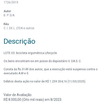
1726/2019
Autor
B. P. S/A
Réu
C. I. DE L. LTDA e outros
Descrição
LOTE 03: bicicleta ergométrica Lifecycle.
Os bens encontram-se em posse do depositário V. DA S. C.
Consta às fls.3149 dos autos, que a execução está suspensa contra o
executado A.M e S.
Débitos desta ação no valor de R$ 1.259.354,16 (11/03/2025).
Valor de Avaliação
R$ 8.000,00 (Oito mil reais) em 8/2023.