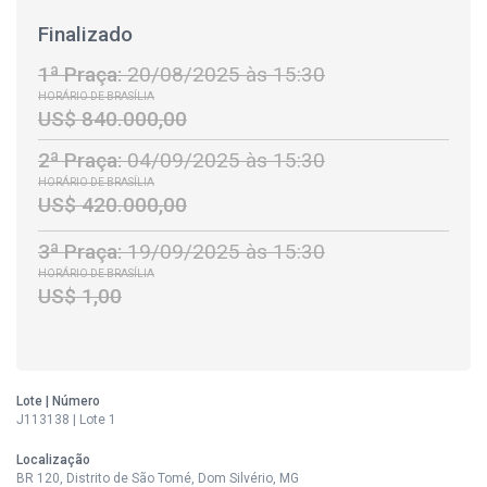
Finalizado
1ª Praça:
20/08/2025 às 15:30
HORÁRIO DE BRASÍLIA
US$ 840.000,00
2ª Praça:
04/09/2025 às 15:30
HORÁRIO DE BRASÍLIA
US$ 420.000,00
3ª Praça:
19/09/2025 às 15:30
HORÁRIO DE BRASÍLIA
US$ 1,00
Lote | Número
J113138 | Lote 1
Localização
BR 120, Distrito de São Tomé, Dom Silvério, MG