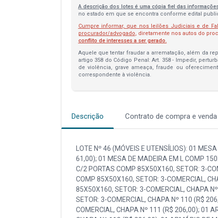
A descrição dos lotes é uma cópia fiel das informaçõe
no estado em que se encontra conforme edital publica
Cumpre informar, que nos leilões Judiciais e de Fa
procurador/advogado
, diretamente nos autos do pr
conflito de interesses a ser gerado.
Aquele que tentar fraudar a arrematação, além da repa
artigo 358 do Código Penal: Art. 358 - Impedir, pertur
de violência, grave ameaça, fraude ou oferecimen
correspondente à violência.
Descrição
Contrato de compra e venda
LOTE Nº 46 (MÓVEIS E UTENSÍLIOS): 01 MESA DE MADEIRA EM L COMP 150X150, SETOR: 3-COMERCIAL, CHAPA Nº 105 (R$ 61,00); 01 MESA DE MADEIRA EM L COMP 150X150, SETOR: 3-COMERCIAL, CHAPA Nº 106 (R$ 61,00); 01 ARMÁRIO DE MADEIRA C/2 PORTAS COMP 85X50X160, SETOR: 3-COMERCIAL, CHAPA Nº 107 (R$ 206,00); 01 ARMÁRIO DE MADEIRA C/2 PORTAS COMP 85X50X160, SETOR: 3-COMERCIAL, CHAPA Nº 108 (R$ 206,00); 01 ARMÁRIO DE MADEIRA C/2 PORTAS COMP 85X50X160, SETOR: 3-COMERCIAL, CHAPA Nº 109 (R$ 206,00); 01 ARMÁRIO DE MADEIRA C/2 PORTAS COMP 85X50X160, SETOR: 3-COMERCIAL, CHAPA Nº 110 (R$ 206,00); 01 ARMÁRIO DE MADEIRA C/2 PORTAS COMP 85X50X160, SETOR: 3-COMERCIAL, CHAPA Nº 111 (R$ 206,00); 01 ARMÁRIO DE MADEIRA C/2 PORTAS COMP 85X50X160, SETOR: 3-COMERCIAL, CHAPA Nº 112 (R$ 206,00); 01 ARMÁRIO DE MADEIRA BAIXO C/2 PORTAS COMP 85X50X80, SETOR: 3-COMERCIAL, CHAPA Nº 113 (R$ 154,00); 01 MESA DE MADEIRA C/TAMPO OVAL COMP 200X100, SETOR: 3-COMERCIAL, CHAPA Nº 116 (R$ 213,00); 01 CARRINHO EM INOX C/2 PORTAS P/TRANSPORTAR ALIMENTOS, SETOR: 3-COMERCIAL, CHAPA Nº 127 (R$ 1.378,00); 01 IMPRESSORA DESKJET D2460 MARCA HP MOD CB614A, SETOR: 3-COMERCIAL, CHAPA Nº 128 (R$ 81,00); 01 MESA DE MADEIRA EM L COMP 150X150, SETOR: 3-COMERCIAL, CHAPA Nº 129 (R$ 61,00); 01 ARMÁRIO DE MADEIRA C/3 GAVETAS MARCA BELO, SETOR: 4-ARQUIVO, CHAPA Nº 132 (R$ 84,00); 01 MESA DE MADEIRA EM L COMP 150X150X, SETOR: 1-ADMINISTRATIVO, CHAPA Nº 133 (R$ 61,00); 01 MESA DE MADEIRA EM L COMP 150X150X, SETOR: 1-ADMINISTRATIVO, CHAPA Nº 134 (R$ 61,00); 01 MESA DE MADEIRA EM L COMP 150X150X, SETOR: 1-ADMINISTRATIVO, CHAPA Nº 135 (R$ 61,00); 01 MESA DE MADEIRA EM L COMP 150X150X, SETOR: 1-ADMINISTRATIVO, CHAPA Nº 136 (R$ 61,00); 01 MESA DE MADEIRA EM L COMP 150X150X, SETOR: 1-ADMINISTRATIVO, CHAPA Nº 137 (R$ 61,00); 01 MESA DE MADEIRA EM L COMP 200X170, SETOR: 1-ADMINISTRATIVO, CHAPA Nº 138 (R$ 61,00); 01 ARMÁRIO DE MADEIRA BAIXO C/1 PORTA COMP 60X50, SETOR: 1-ADMINISTRATIVO, CHAPA Nº 139 (R$ 128,00); 01 GAVETEIRO DE MADEIRA C/3 GAVETAS MARCA TEPERMAN, SETOR: 1-ADMINISTRATIVO, CHAPA Nº 143 (R$ 106,00); 01 MESA DE MADEIRA COMP 90X60, SETOR: 1-ADMINISTRATIVO, CHAPA Nº 144 (R$ 59,00); 01 GAVETEIRO DE MADEIRA C/4 GAVETAS, SETOR: 1-ADMINISTRATIVO, CHAPA Nº 153 (R$ 112,00); 01 IMPRESSORA LASER MARCA HP MOD JET 1020 NS. Q5911A, SETOR: 1-ADMINISTRATIVO, CHAPA Nº 170 (R$ 220,00); 01 TELEFONE COMUM MARCA SIEMENS MOD EUROSET 3005, SETOR: 1-ADMINISTRATIVO, CHAPA Nº 172 (R$ 11,00); 01 TELEFONE COMUM MARCA SIEMENS MOD EUROSET 3005, SETOR: 1-ADMINISTRATIVO, CHAPA Nº 173 (R$ 11,00); 01 TELEFONE COMUM MARCA SIEMENS MOD EUROSET 3005, SETOR: 1-ADMINISTRATIVO, CHAPA Nº 174 (R$ 11,00); 01 TELEFONE COMUM MARCA SIEMENS MOD EUROSET 3005, SETOR: 1-ADMINISTRATIVO, CHAPA Nº 175 (R$ 11,00); 01 IMPRESSORA LASER MARCA HP MOD JET 1020 NS. Q5911A, SETOR: 1-ADMINISTRATIVO, CHAPA Nº 176 (R$ 220,00); 01 MESA DE MADEIRA EM L COMP 150X150, SETOR: 1-ADMINISTRATIVO, CHAPA Nº 180 (R$ 61,00); 01 MESA DE MADEIRA EM L COMP 150X150, SETOR: 1-ADMINISTRATIVO, CHAPA Nº 181 (R$ 61,00); 01 MESA DE MADEIRA EM L COMP 150X150, SETOR: 1-ADMINISTRATIVO, CHAPA Nº 182 (R$ 61,00); 01 ARMÁRIO DE MADEIRA C/2 PORTAS BAIXO, SETOR: 1-ADMINISTRATIVO, CHAPA Nº 184 (R$ 154,00); 01 TELEFONE COMUM MARCA SIEMENS MOD EUROSET 3005, SETOR: 1-ADMINISTRATIVO, CHAPA Nº 196 (R$ 11,00); 01 TELEFONE COMUM MARCA SIEMENS MOD EUROSET 3005, SETOR: 1-ADMINISTRATIVO, CHAPA Nº 197 (R$ 11,00); 01 TELEFONE COMUM MARCA SIEMENS MOD EUROSET 3005, SETOR: 1-ADMINISTRATIVO, CHAPA Nº 198 (R$ 11,00); 01 CADEIRA FIXA COURVIN PRETO MARCA FLEXFORM, SETOR: 3-COMERCIAL, CHAPA Nº 199 (R$ 113,00); 01 CADEIRA FIXA COURVIN PRETO MARCA FLEXFORM, SETOR: 3-COMERCIAL, CHAPA Nº 200 (R$ 113,00); 01 CADEIRA FIXA COURVIN PRETO MARCA FLEXFORM, SETOR: 3-COME