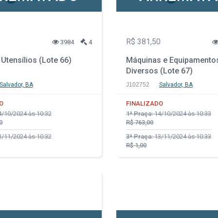
R$ 381,50
3984
4
Utensílios (Lote 66)
Máquinas e Equipamento
Diversos (Lote 67)
Salvador, BA
J102752
Salvador, BA
O
FINALIZADO
/10/2024 às 10:32
1ª Praça:
14/10/2024 às 10:33
0
R$ 763,00
/11/2024 às 10:32
3ª Praça:
13/11/2024 às 10:33
R$ 1,00