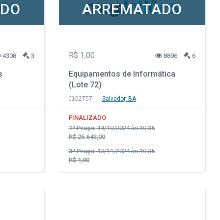
ADO
ARREMATADO
R$ 1,00
4308
3
8896
6
s
Equipamentos de Informática
(Lote 72)
J102757
Salvador, BA
FINALIZADO
1ª Praça:
14/10/2024 às 10:35
R$ 26.643,00
3ª Praça:
13/11/2024 às 10:35
R$ 1,00