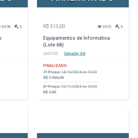
R$ 513,00
3578
5
3513
5
s
Equipamentos de Informática
(Lote 68)
J102753
Salvador, BA
FINALIZADO
1ª Praça:
14/10/2024 às 10:33
R$ 1.026,00
3ª Praça:
13/11/2024 às 10:33
R$ 1,00