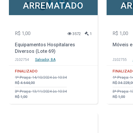
ARREMATADO
AR
R$ 1,00
R$ 1,00
3572
1
Equipamentos Hospitalares
Móveis e 
Diversos (Lote 69)
J102754
Salvador, BA
J102755
FINALIZADO
FINALIZAD
1ª Praça:
14/10/2024 às 10:34
1ª Praça:
14
R$ 4.644,00
R$ 34.228,0
3ª Praça:
13/11/2024 às 10:34
3ª Praça:
13
R$ 1,00
R$ 1,00