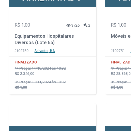
R$ 1,00
R$ 1,00
3726
2
Equipamentos Hospitalares
Móveis e 
Diversos (Lote 65)
J102750
Salvador, BA
J102751
FINALIZADO
FINALIZAD
1ª Praça:
14/10/2024 às 10:32
1ª Praça:
14
R$ 2.346,00
R$ 28.868,0
3ª Praça:
13/11/2024 às 10:32
3ª Praça:
13
R$ 1,00
R$ 1,00