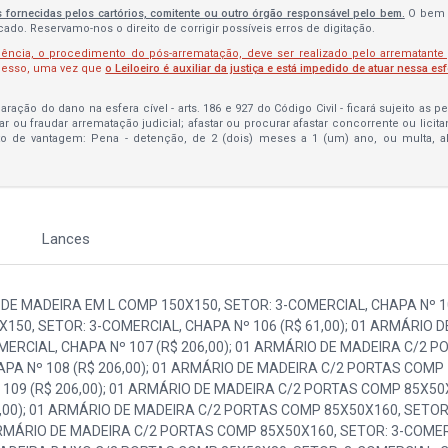
s fornecidas pelos cartórios, comitente ou outro órgão responsável pelo bem.
O bem 
do. Reservamo-nos o direito de corrigir possíveis erros de digitação.
lência, o procedimento do pós-arrematação, deve ser realizado pelo arrematante
ocesso, uma vez que
o Leiloeiro é auxiliar da justiça e está impedido de atuar nessa es
ração do dano na esfera cível - arts. 186 e 927 do Código Civil - ficará sujeito as 
bar ou fraudar arrematação judicial; afastar ou procurar afastar concorrente ou licit
to de vantagem: Pena - detenção, de 2 (dois) meses a 1 (um) ano, ou multa, 
Lances
RCIAL, CHAPA Nº 201 (R$ 113,00); 01 CADEIRA FIXA COURVIN PRETO MARCA FLEXFORM, SETOR: 3-COMERCIAL, CHAPA Nº 202 (R$ 113,00); 01 CADEIRA FIXA COURVIN PRETO MARCA FLEXFORM, SETOR: 3-COMERCIAL, CHAPA Nº 203 (R$ 113,00); 01 MESA DE MADEIRA C/TAMPO REDONDO COMP 120X, SETOR: 1-ADMINISTRATIVO, CHAPA Nº 205 (R$ 75,00); 01 MESA DE MADEIRA EM L COMP 150X150X60, SETOR: 1-ADMINISTRATIVO, CHAPA Nº 208 (R$ 61,00); 01 MESA DE MADEIRA EM L COMP 150X150X60, SETOR: 1-ADMINISTRATIVO, CHAPA Nº 209 (R$ 61,00); 01 MESA DE MADEIRA EM L COMP 150X150X60, SETOR: 1-ADMINISTRATIVO, CHAPA Nº 210 (R$ 61,00); 01 MESA DE MADEIRA EM L COMP 150X150X60, SETOR: 1-ADMINISTRATIVO, CHAPA Nº 211 (R$ 61,00); 01 MESA DE MADEIRA EM L COMP 150X150X60, SETOR: 1-ADMINISTRATIVO, CHAPA Nº 212 (R$ 61,00); 01 ARMÁRIO DE MADEIRA C/2 PORTAS COMP 80X45X160, SETOR: 1-ADMINISTRATIVO, CHAPA Nº 213 (R$ 206,00); 01 ARMÁRIO DE MADEIRA C/2 PORTAS COMP 80X45X160, SETOR: 1-ADMINISTRATIVO, CHAPA Nº 214 (R$ 206,00); 01 ARMÁRIO DE MADEIRA C/2 PORTAS COMP 80X45X160, SETOR: 1-ADMINISTRATIVO, CHAPA Nº 215 (R$ 206,00); 01 ARMÁRIO DE MADEIRA C/2 PORTAS COMP 80X45X160, SETOR: 1-ADMINISTRATIVO, CHAPA Nº 216 (R$ 206,00); 01 TELEFONE COMUM MARCA SIEMENS MOD EUROSET 3005, SETOR: 1-ADMINISTRATIVO, CHAPA Nº 221 (R$ 11,00); 01 TELEFONE COMUM MARCA SIEMENS MOD EUROSET 3005, SETOR: 1-ADMINISTRATIVO, CHAPA Nº 222 (R$ 11,00); 01 TELEFONE COMUM MARCA SIEMENS MOD EUROSET 3005, SETOR: 1-ADMINISTRATIVO, CHAPA Nº 223 (R$ 11,00); 01 TELEFONE COMUM MARCA SIEMENS MOD EUROSET 3005, SETOR: 1-ADMINISTRATIVO, CHAPA Nº 224 (R$ 11,00); 01 TELEFONE COMUM MARCA SIEMENS MOD EUROSET 3005, SETOR: 1-ADMINISTRATIVO, CHAPA Nº 225 (R$ 11,00); 01 CADEIRA FIXA COURVIN PRETO MARCA FLEXFORM, SETOR: 3-COMERCIAL, CHAPA Nº 239 (R$ 113,00); 01 CADEIRA FIXA COURVIN PRETO MARCA FLEXFORM, SETOR: 3-COMERCIAL, CHAPA Nº 240 (R$ 113,00); 01 CADEIRA FIXA COURVIN PRETO MARCA FLEXFORM, SETOR: 3-COMERCIAL, CHAPA Nº 241 (R$ 113,00); 01 CADEIRA FIXA COURVIN PRETO MARCA FLEXFORM, SETOR: 3-COMERCIAL, CHAPA Nº 242 (R$ 113,00); 01 CADEIRA FIXA COURVIN PRETO MARCA FLEXFORM, SETOR: 3-COMERCIAL, CHAPA Nº 243 (R$ 113,00); 01 MESA DE MADEIRA COMP 100X60, SETOR: 1-ADMINISTRATIVO, CHAPA Nº 245 (R$ 67,00); 01 ARMÁRIO DE MADEIRA C/2 PORTAS BAIXO COMP 80X50, SETOR: 1-ADMINISTRATIVO, CHAPA Nº 246 (R$ 154,00); 01 MESA DE MADEIRA EM L TIPO GOTA COMP 150X170, SETOR: 5-DIRETORIA, CHAPA Nº 248 (R$ 190,00); 01 ARMÁRIO DE MADEIRA C/2 PORTAS BAIXO, SETOR: 5-DIRETORIA, CHAPA Nº 249 (R$ 154,00); 01 ARMÁRIO DE MADEIRA C/2 PORTAS COMP 150X150, SETOR: 5-DIRETORIA, CHAPA Nº 251 (R$ 206,00); 01 ARMÁRIO DE MADEIRA C/2 PORTAS COMP 150X150, SETOR: 5-DIRETORIA, CHAPA Nº 252 (R$ 206,00); 01 IMPRESSORA DESKJET D2460 MARCA HP, SETOR: 5-DIRETORIA, CHAPA Nº 253 (R$ 81,00); 01 IMPRESSORA DESKJET 5940 MARCA HP, SETOR: 5-DIRETORIA, CHAPA Nº 254 (R$ 85,00); 01 MESA DE MADEIRA C/TAMPO REDONDO COMP 120X, SETOR: 5-DIRETORIA, CHAPA Nº 255 (R$ 75,00); 01 CADEIRA GIRATÓRIA C/BRAÇOS COURVIN PRETO MARCA MARELLI, SETOR: 5-DIRETORIA, CHAPA Nº 261 (R$ 150,00); 01 CADEIRA GIRATÓRIA C/BRAÇOS COURVIN PRETO MARCA MARELLI, SETOR: 5-DIRETORIA, CHAPA Nº 262 (R$ 150,00); 01 CADEIRA GIRATÓRIA C/BRAÇOS COURVIN PRETO MARCA MARELLI, SETOR: 5-DIRETORIA, CHAPA Nº 263 (R$ 150,00); 01 CADEIRA GIRATÓRIA C/BRAÇOS COURVIN PRETO MARCA MARELLI, SETOR: 5-DIRETORIA, CHAPA Nº 264 (R$ 150,00); 01 CADEIRA GIRATÓRIA C/BRAÇOS COURVIN PRETO MARCA MARELLI, SETOR: 5-DIRETORIA, CHAPA Nº 265 (R$ 150,00); 01 CADEIRA GIRATÓRIA C/BRAÇOS COURVIN PRETO MARCA MARELLI, SETOR: 5-DIRETORIA, CHAPA Nº 266 (R$ 150,00); 01 CADEIRA GIRATÓRIA C/BRAÇOS COURVIN PRETO MARCA MARELLI, SETOR: 5-DIRETORIA, CHAPA Nº 267 (R$ 150,00); 01 CADEIRA GIRATÓRIA C/BRAÇOS COURVIN PRETO MARCA MARELLI, SETOR: 5-DIRETORIA, CHAPA Nº 268 (R$ 150,00); 01 CADEIRA GIRATÓRIA C/BRAÇOS COURVIN PRETO MARCA MARELLI, SETOR: 5-DIRETORIA, CHAPA Nº 269 (R$ 150,00); 01 CADEIRA GIRATÓRIA C/BRAÇOS COURVIN PRETO MARCA MARELLI, SETOR: 5-DIRETORIA, CHAPA Nº 270 (R$ 150,00); 01 CADEIRA GIRATÓRIA C/BRAÇOS COURVIN PRETO MARCA MARELLI, SETOR: 5-DIRETORIA, CHAPA Nº 271 (R$ 150,00); 01 TELEFONE COMUM MARCA SIEMENS MOD EUROSET 3005, SETOR: 5-DIRETORIA, CHAPA Nº 273 (R$ 11,00); 01 TELEFONE COMUM MARCA SIEMENS MOD EUROSET 3005, SETOR: 5-DIRETORIA, CHAPA Nº 276 (R$ 11,00); 01 ARMÁRIO DE MADEIRA C/2 PORTAS COMP 80X45X160, SETOR: 5-DIRETORIA, CHAPA Nº 278 (R$ 206,00); 01 MESA DE MADEIRA C/TAMPO REDONDO COMP 120X, SETOR: 5-DIRETORIA, CHAPA Nº 279 (R$ 75,00); 01 CADEIRA GIRATÓRIA C/BRAÇOS COURVIN PRETO MARCA MARELLI, SETOR: 5-DIRETORIA, CHAPA Nº 285 (R$ 150,00); 01 MESA DE MADEIRA EM L TIPO GOTA, SETOR: 5-DIRETORIA, CHAPA Nº 286 (R$ 190,00); 01 MESA DE MADEIRA EM L TIPO GOTA, SETOR: 5-DIRETORIA, CHAPA Nº 291 (R$ 190,00); 01 MESA DE MADEIRA C/TAMPO REDONDO, SETOR: 5-DIRETORIA, CHAPA Nº 292 (R$ 75,00); 01 LONGARINA C/2 LUGARES COURVIN PRETO MARCA MARELLI, SETOR: 6-RECEPÇÃO, CHAPA Nº 295 (R$ 152,00); 01 CADEIRA FIXA C/BRAÇOS COURVIN PRETO MARCA MARELLI, SETOR: 6-RECEPÇÃO, CHAPA Nº 296 (R$ 80,00); 01 CADEIRA FIXA C/BRAÇOS COURVIN PRETO MARCA MARELLI, SETOR: 6-RECEPÇÃO, CHAPA Nº 297 (R$ 80,00); 01 CADEIRA FIXA C/BRAÇOS COURVIN PRETO MARCA MARELLI, SETOR: 6-RECEPÇÃO, CHAPA Nº 298 (R$ 80,00); 01 CADEIRA GIRATÓRIA C/BRAÇOS COURVIN PRETO MARCA MARELLI, SETOR: 5-DIRETORIA, CHAPA Nº 299 (R$ 150,00); 01 CADEIRA GIRATÓRIA C/BRAÇOS COURVIN PRETO MARCA MARELLI, SETOR: 5-DIRETORIA, CHAPA Nº 300 (R$ 150,00); 01 CADEIRA GIRATÓRIA C/BRAÇOS COURVIN PRETO MARCA MARELLI, SETOR: 5-DIRETORIA, CHAPA Nº 301 (R$ 150,00); 01 CADEIRA GIRATÓRIA C/BRAÇOS COURVIN PRETO MARCA MARELLI, SETOR: 6-RECEPÇÃO, CHAPA Nº 302 (R$ 150,00); 01 CADEIRA GIRATÓRIA C/BRAÇOS COURVIN PRETO MARCA MARELLI, SETOR: 6-RECEPÇÃO, CHAPA Nº 303 (R$ 150,00); 01 BALCÃO 