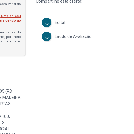
Compartilhe esta oferta:
será vendido
 junto ao seu
fera devido ao
Edital
penalidades do
Laudo de Avaliação
ante, por meio
além da pena
DE MADEIRA C/3 PORTAS E 3 GAVETAS COMP 180X70, SETOR: 6-RECEPÇÃO, CHAPA Nº 305 (R$ 84,00); 01 CADEIRA GIRATÓRIA C/BRAÇOS COURVIN PRETO MARCA MARELLI, SETOR: 6-RECEPÇÃO, CHAPA Nº 307 (R$ 150,00); 01 CADEIRA GIRATÓRIA C/BRAÇOS COURVIN PRETO MARCA MARELLI, SETOR: 6-RECEPÇÃO, CHAPA Nº 308 (R$ 150,00); 01 CADEIRA GIRATÓRIA C/BRAÇOS COURVIN PRETO MARCA MARELLI, SETOR: 6-RECEPÇÃO, CHAPA Nº 309 (R$ 150,00); 01 CADEIRA GIRATÓRIA C/BRAÇOS COURVIN PRETO MARCA MARELLI, SETOR: 1-ADMINISTRATIVO, CHAPA Nº 310 (R$ 15