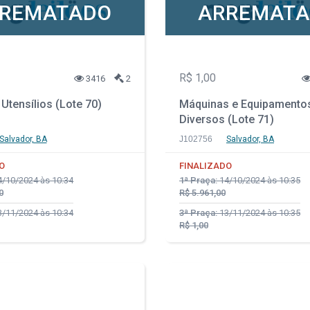
REMATADO
ARREMAT
R$ 1,00
3416
2
Utensílios (Lote 70)
Máquinas e Equipamento
Diversos (Lote 71)
Salvador, BA
J102756
Salvador, BA
O
FINALIZADO
/10/2024 às 10:34
1ª Praça:
14/10/2024 às 10:35
0
R$ 5.961,00
/11/2024 às 10:34
3ª Praça:
13/11/2024 às 10:35
R$ 1,00