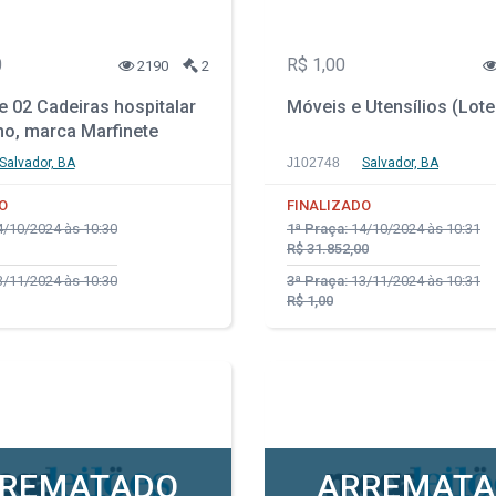
0
R$ 1,00
2190
2
 02 Cadeiras hospitalar
Móveis e Utensílios (Lote
ho, marca Marfinete
Salvador, BA
J102748
Salvador, BA
O
FINALIZADO
/10/2024 às 10:30
1ª Praça:
14/10/2024 às 10:31
R$ 31.852,00
/11/2024 às 10:30
3ª Praça:
13/11/2024 às 10:31
R$ 1,00
REMATADO
ARREMAT