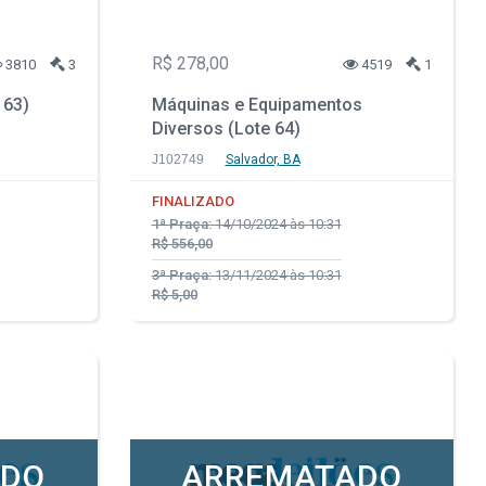
R$ 278,00
3810
3
4519
1
 63)
Máquinas e Equipamentos
Diversos (Lote 64)
J102749
Salvador, BA
FINALIZADO
1ª Praça:
14/10/2024 às 10:31
R$ 556,00
3ª Praça:
13/11/2024 às 10:31
R$ 5,00
ADO
ARREMATADO