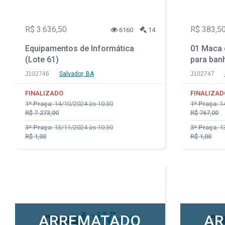
R$ 3.636,50
R$ 383,5
6160
14
Equipamentos de Informática
01 Maca e
(Lote 61)
para ban
J102746
Salvador, BA
J102747
FINALIZADO
FINALIZAD
1ª Praça:
14/10/2024 às 10:30
1ª Praça:
14
R$ 7.273,00
R$ 767,00
3ª Praça:
13/11/2024 às 10:30
3ª Praça:
13
R$ 1,00
R$ 1,00
ARREMATADO
AR