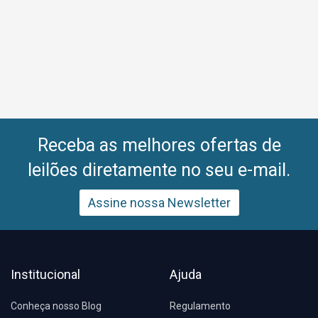
CHAPA Nº 4245 (R$ 130,00); 01 MACA GINECOLOGIA C/1 PORTA E 3
GAVETAS, SETOR: 47-BIBLIOTECA, CHAPA Nº 4264 (R$ 317,00).
Receba as melhores ofertas de
leilões diretamente no seu e-mail.
Assine nossa Newsletter
Institucional
Ajuda
Conheça nosso Blog
Regulamento