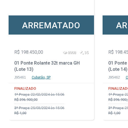
ARREMATADO
AR
R$ 198.450,00
R$ 198.4
8908
35
01 Ponte Rolante 32t marca GH
01 Ponte
(Lote 13)
(Lote 14)
J95461
Cubatão, SP
J95462
C
FINALIZADO
FINALIZAD
1ª Praça:
22/02/2024 às 15:06
1ª Praça:
22
R$ 396.900,00
R$ 396.900,
3ª Praça:
25/03/2024 às 15:06
3ª Praça:
25
R$ 1,00
R$ 1,00