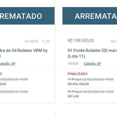
REMATADO
ARREMAT
R$ 198.450,00
16539
22
1
dra de 04 Roletes VRM hy
01 Ponte Rolante 32t ma
0
(Lote 11)
ubatão, SP
J95459
Cubatão, SP
O
FINALIZADO
/02/2024 às 15:04
1ª Praça:
22/02/2024 às 15:05
0,00
R$ 396.900,00
/03/2024 às 15:04
3ª Praça:
25/03/2024 às 15:05
R$ 1,00