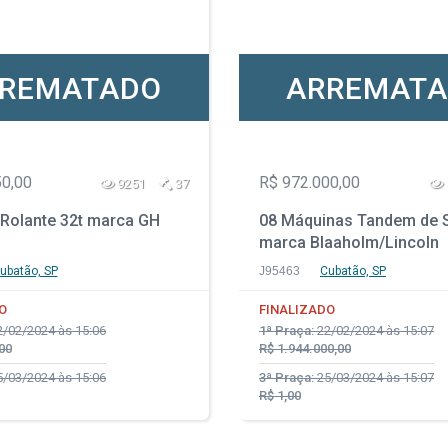
REMATADO
ARREMAT
50,00
R$ 972.000,00
9251
37
 Rolante 32t marca GH
08 Máquinas Tandem de 
marca Blaaholm/Lincoln
ubatão, SP
J95463
Cubatão, SP
O
FINALIZADO
/02/2024 às 15:06
1ª Praça:
22/02/2024 às 15:07
00
R$ 1.944.000,00
/03/2024 às 15:06
3ª Praça:
25/03/2024 às 15:07
R$ 1,00