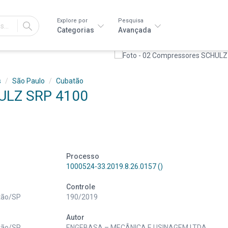
Explore por
Pesquisa
IR
Categorias
Avançada
s
São Paulo
Cubatão
ULZ SRP 4100
Processo
1000524-33.2019.8.26.0157 ()
Controle
atão/SP
190/2019
Autor
atão/SP
ENGEBASA – MECÂNICA E USINAGEM LTDA