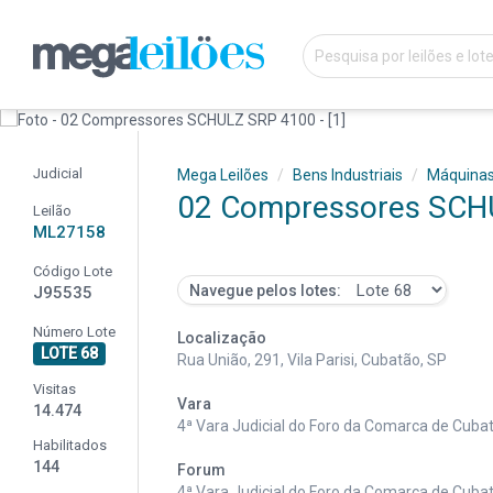
Judicial
Mega Leilões
Bens Industriais
Máquina
02 Compressores SCH
Leilão
ML27158
Código Lote
Navegue pelos lotes:
J95535
Número Lote
Localização
LOTE 68
Rua União, 291, Vila Parisi, Cubatão, SP
Visitas
Vara
14.474
4ª Vara Judicial do Foro da Comarca de Cub
Habilitados
144
Forum
4ª Vara Judicial do Foro da Comarca de Cub