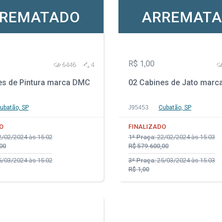
REMATADO
ARREMAT
R$ 1,00
6446
4
es de Pintura marca DMC
02 Cabines de Jato mar
ubatão, SP
J95453
Cubatão, SP
O
FINALIZADO
/02/2024 às 15:02
1ª Praça:
22/02/2024 às 15:03
00
R$ 579.600,00
/03/2024 às 15:02
3ª Praça:
25/03/2024 às 15:03
R$ 1,00