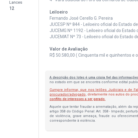
Lances
12
Leiloeiro
Fernando José Cerello G. Pereira
JUCESP Nº 844 - Leiloeiro oficial do Estado d
JUCEMG Nº 1192 - Leiloeiro oficial do Estado 
JUCEMAT Nº 73 - Leiloeiro oficial do Estado 
Valor de Avaliação
R$ 50.580,00 ( Cinquenta mil e quinhentos e o
A descrição dos lotes é uma cópia fiel das informaçõe
no estado em que se encontra conforme edital publica
Cumpre informar, que nos leilões Judiciais e de Fa
procurador/advogado
, diretamente nos autos do pr
conflito de interesses a ser gerado.
Aquele que tentar fraudar a arrematação, além da repa
artigo 358 do Código Penal: Art. 358 - Impedir, pertur
de violência, grave ameaça, fraude ou oferecimen
correspondente à violência.