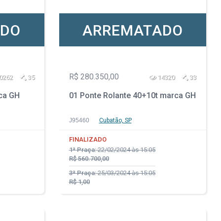
ADO
ARREMATADO
R$ 280.350,00
0262
35
14320
33
rca GH
01 Ponte Rolante 40+10t marca GH
J95460
Cubatão, SP
FINALIZADO
1ª Praça:
22/02/2024 às 15:05
R$ 560.700,00
3ª Praça:
25/03/2024 às 15:05
R$ 1,00