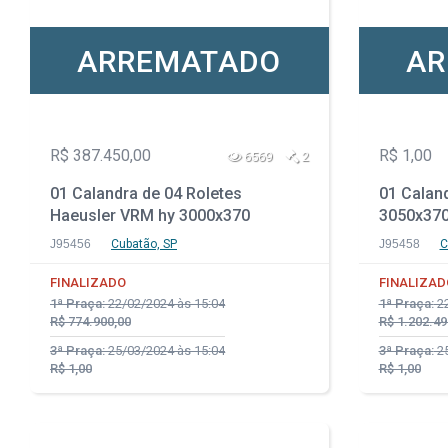
ARREMATADO
AR
R$ 387.450,00
R$ 1,00
6569
2
01 Calandra de 04 Roletes
01 Calan
Haeusler VRM hy 3000x370
3050x37
J95456
Cubatão, SP
J95458
C
FINALIZADO
FINALIZAD
1ª Praça:
22/02/2024 às 15:04
1ª Praça:
22
R$ 774.900,00
R$ 1.202.49
3ª Praça:
25/03/2024 às 15:04
3ª Praça:
25
R$ 1,00
R$ 1,00