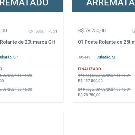
REMATADO
ARREMAT
,00
R$ 78.750,00
15306
31
 Rolante de 20t marca GH
01 Ponte Rolante de 25t 
ubatão, SP
J95449
Cubatão, SP
O
FINALIZADO
/02/2024 às 15:00
1ª Praça:
22/02/2024 às 15:01
00
R$ 157.500,00
/03/2024 às 15:00
2ª Praça:
08/03/2024 às 15:01
R$ 78.750,00