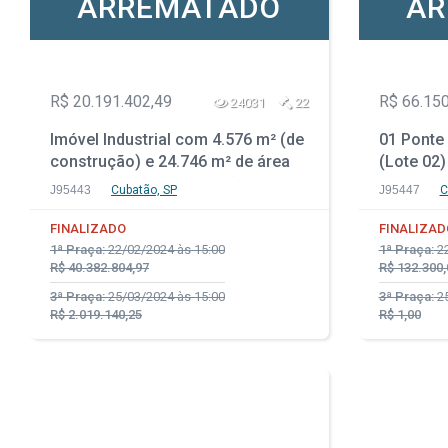
ARREMATADO
AR
R$ 20.191.402,49
R$ 66.150
24031
22
Imóvel Industrial com 4.576 m² (de
01 Ponte
construção) e 24.746 m² de área
(Lote 02)
total - Vila Parisi - Cubatão - SP
J95443
Cubatão, SP
J95447
C
FINALIZADO
FINALIZAD
1ª Praça:
22/02/2024 às 15:00
1ª Praça:
22
R$ 40.382.804,97
R$ 132.300,
3ª Praça:
25/03/2024 às 15:00
3ª Praça:
25
R$ 2.019.140,25
R$ 1,00