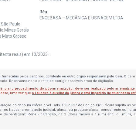
Réu
ENGEBASA – MECÂNICA E USINAGEM LTDA
e São Paulo
de Minas Gerais
de Mato Grosso
itenta reais) em 10/2023 .
s fornecidas pelos cartórios, comitente ou outro órgão responsável pelo bem.
O bem 
do. Reservamo-nos o direito de corrigir possíveis erros de digitação.
lência, o procedimento do pós-arrematação, deve ser realizado pelo arrematante
ocesso, uma vez que
o Leiloeiro é auxiliar da justiça e está impedido de atuar nessa es
ração do dano na esfera cível - arts. 186 e 927 do Código Civil - ficará sujeito as 
bar ou fraudar arrematação judicial; afastar ou procurar afastar concorrente ou licit
to de vantagem: Pena - detenção, de 2 (dois) meses a 1 (um) ano, ou multa, 