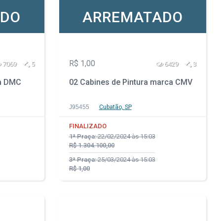
ADO
ARREMATADO
R$ 1,00
7069
5
6429
3
ca DMC
02 Cabines de Pintura marca CMV
J95455
Cubatão, SP
FINALIZADO
1ª Praça:
22/02/2024 às 15:03
R$ 1.304.100,00
3ª Praça:
25/03/2024 às 15:03
R$ 1,00