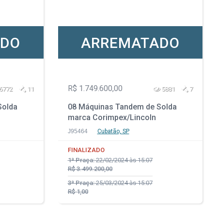
ADO
ARREMATADO
R$ 1.749.600,00
6772
11
5881
7
Solda
08 Máquinas Tandem de Solda
marca Corimpex/Lincoln
J95464
Cubatão, SP
FINALIZADO
1ª Praça:
22/02/2024 às 15:07
R$ 3.499.200,00
3ª Praça:
25/03/2024 às 15:07
R$ 1,00