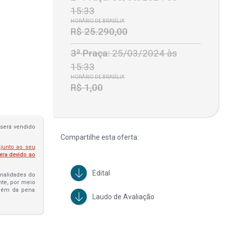
15:33
HORÁRIO DE BRASÍLIA
R$ 25.290,00
3ª Praça:
25/03/2024 às
15:33
HORÁRIO DE BRASÍLIA
R$ 1,00
será vendido
Compartilhe esta oferta:
 junto ao seu
fera devido ao
Edital
penalidades do
ante, por meio
além da pena
Laudo de Avaliação