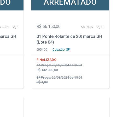
ADO
ARREMATADO
R$ 66.150,00
5961
1
6355
10
marca GH
01 Ponte Rolante de 20t marca GH
(Lote 04)
J95450
Cubatão, SP
FINALIZADO
1ª Praça:
22/02/2024 às 15:01
R$ 132.300,00
3ª Praça:
25/03/2024 às 15:01
R$ 1,00