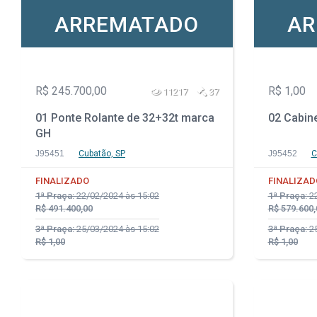
ARREMATADO
AR
R$ 245.700,00
R$ 1,00
11217
37
01 Ponte Rolante de 32+32t marca
02 Cabin
GH
J95451
Cubatão, SP
J95452
C
FINALIZADO
FINALIZAD
1ª Praça:
22/02/2024 às 15:02
1ª Praça:
22
R$ 491.400,00
R$ 579.600,
3ª Praça:
25/03/2024 às 15:02
3ª Praça:
25
R$ 1,00
R$ 1,00