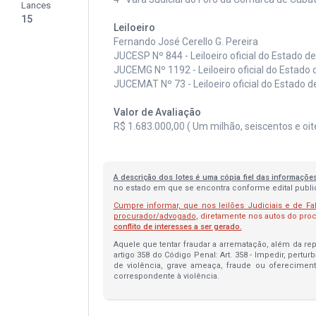
Lances
15
Leiloeiro
Fernando José Cerello G. Pereira
JUCESP Nº 844 - Leiloeiro oficial do Estado d
JUCEMG Nº 1192 - Leiloeiro oficial do Estado 
JUCEMAT Nº 73 - Leiloeiro oficial do Estado 
Valor de Avaliação
R$ 1.683.000,00 ( Um milhão, seiscentos e oite
A descrição dos lotes é uma cópia fiel das informaçõe
no estado em que se encontra conforme edital publica
Cumpre informar, que nos leilões Judiciais e de Fa
procurador/advogado
, diretamente nos autos do pr
conflito de interesses a ser gerado.
Aquele que tentar fraudar a arrematação, além da repa
artigo 358 do Código Penal: Art. 358 - Impedir, pertur
de violência, grave ameaça, fraude ou oferecimen
correspondente à violência.