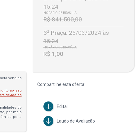
15:24
HORÁRIO DE BRASÍLIA
R$ 841.500,00
3ª Praça:
25/03/2024 às
15:24
HORÁRIO DE BRASÍLIA
R$ 1,00
será vendido
Compartilhe esta oferta:
 junto ao seu
fera devido ao
Edital
penalidades do
ante, por meio
além da pena
Laudo de Avaliação