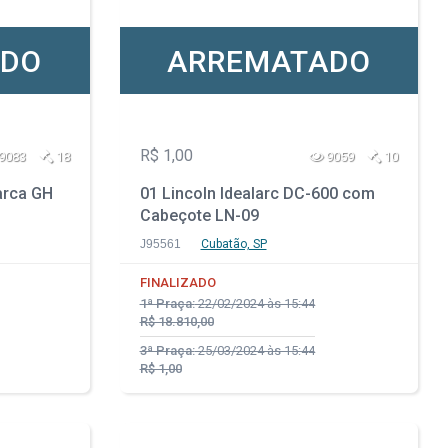
ADO
ARREMATADO
R$ 1,00
9083
18
9059
10
arca GH
01 Lincoln Idealarc DC-600 com
Cabeçote LN-09
GRAFT/ARC/ELETRO
J95561
Cubatão, SP
FINALIZADO
1ª Praça:
22/02/2024 às 15:44
R$ 18.810,00
3ª Praça:
25/03/2024 às 15:44
R$ 1,00