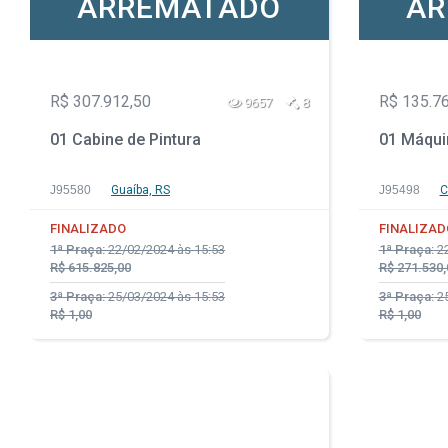
ARREMATADO
AR
R$ 307.912,50
R$ 135.7
9657
8
01 Cabine de Pintura
01 Máqui
J95580
Guaíba, RS
J95498
C
FINALIZADO
FINALIZAD
1ª Praça:
22/02/2024 às 15:53
1ª Praça:
22
R$ 615.825,00
R$ 271.530,
3ª Praça:
25/03/2024 às 15:53
3ª Praça:
25
R$ 1,00
R$ 1,00