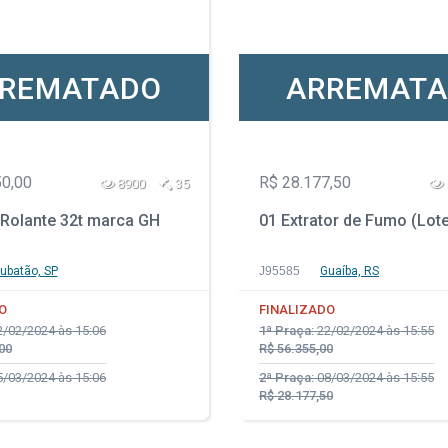
REMATADO
ARREMAT
50,00
R$ 28.177,50
8900
35
 Rolante 32t marca GH
01 Extrator de Fumo (Lot
ubatão, SP
J95585
Guaíba, RS
O
FINALIZADO
/02/2024 às 15:06
1ª Praça:
22/02/2024 às 15:55
00
R$ 56.355,00
/03/2024 às 15:06
2ª Praça:
08/03/2024 às 15:55
R$ 28.177,50