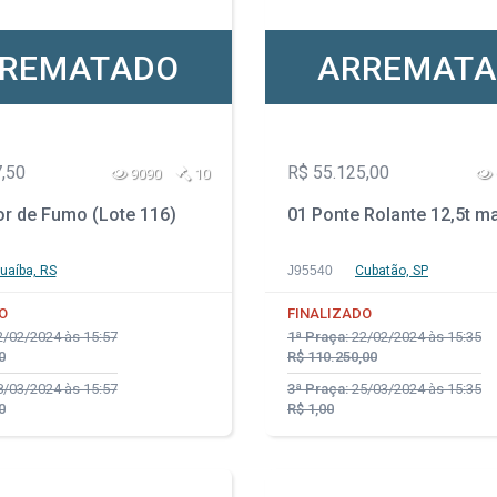
REMATADO
ARREMAT
,50
R$ 55.125,00
9090
10
or de Fumo (Lote 116)
01 Ponte Rolante 12,5t m
uaíba, RS
J95540
Cubatão, SP
O
FINALIZADO
/02/2024 às 15:57
1ª Praça:
22/02/2024 às 15:35
0
R$ 110.250,00
/03/2024 às 15:57
3ª Praça:
25/03/2024 às 15:35
0
R$ 1,00