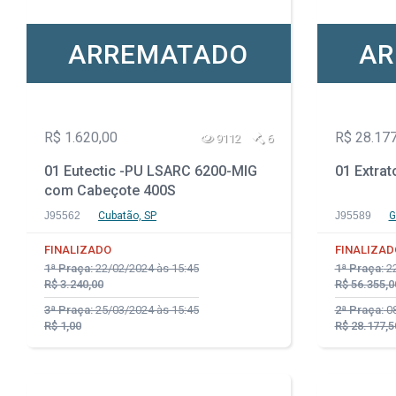
ARREMATADO
AR
R$ 1.620,00
R$ 28.177
9112
6
01 Eutectic -PU LSARC 6200-MIG
01 Extrat
com Cabeçote 400S
J95562
Cubatão, SP
J95589
G
FINALIZADO
FINALIZAD
1ª Praça:
22/02/2024 às 15:45
1ª Praça:
22
R$ 3.240,00
R$ 56.355,0
3ª Praça:
25/03/2024 às 15:45
2ª Praça:
08
R$ 1,00
R$ 28.177,5