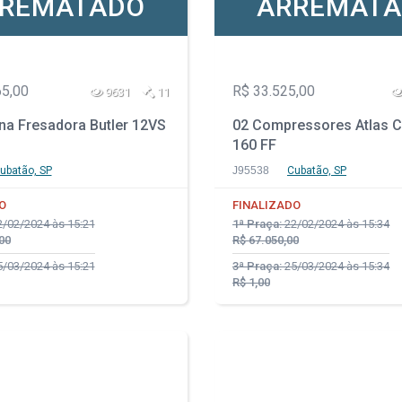
REMATADO
ARREMAT
65,00
R$ 33.525,00
9631
11
na Fresadora Butler 12VS
02 Compressores Atlas 
160 FF
ubatão, SP
J95538
Cubatão, SP
O
FINALIZADO
/02/2024 às 15:21
1ª Praça:
22/02/2024 às 15:34
00
R$ 67.050,00
/03/2024 às 15:21
3ª Praça:
25/03/2024 às 15:34
R$ 1,00