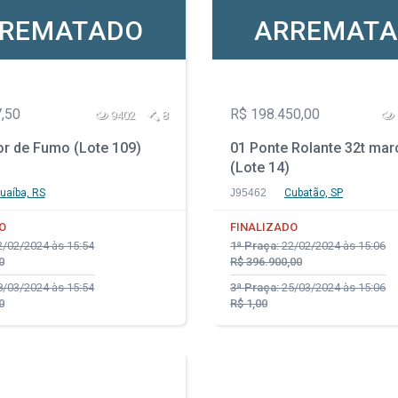
REMATADO
ARREMAT
,50
R$ 198.450,00
9402
8
or de Fumo (Lote 109)
01 Ponte Rolante 32t ma
(Lote 14)
uaíba, RS
J95462
Cubatão, SP
O
FINALIZADO
/02/2024 às 15:54
1ª Praça:
22/02/2024 às 15:06
0
R$ 396.900,00
/03/2024 às 15:54
3ª Praça:
25/03/2024 às 15:06
0
R$ 1,00