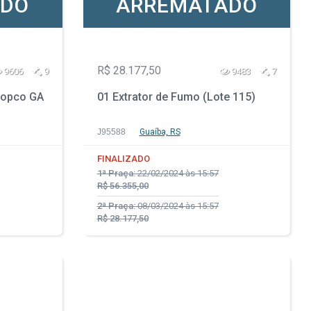
ADO
ARREMATADO
R$ 28.177,50
9606
9
9483
7
Copco GA
01 Extrator de Fumo (Lote 115)
J95588
Guaíba, RS
FINALIZADO
1ª Praça:
22/02/2024 às 15:57
R$ 56.355,00
2ª Praça:
08/03/2024 às 15:57
R$ 28.177,50