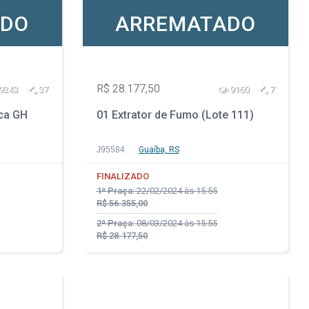
ADO
ARREMATADO
R$ 28.177,50
9243
37
9160
7
rca GH
01 Extrator de Fumo (Lote 111)
J95584
Guaíba, RS
FINALIZADO
1ª Praça:
22/02/2024 às 15:55
R$ 56.355,00
2ª Praça:
08/03/2024 às 15:55
R$ 28.177,50