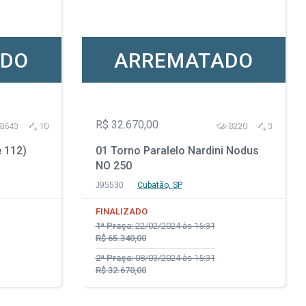
ADO
ARREMATADO
R$ 32.670,00
8643
10
8220
3
e 112)
01 Torno Paralelo Nardini Nodus
NO 250
J95530
Cubatão, SP
FINALIZADO
1ª Praça:
22/02/2024 às 15:31
R$ 65.340,00
2ª Praça:
08/03/2024 às 15:31
R$ 32.670,00