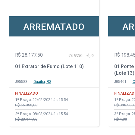
ARREMATADO
AR
R$ 28.177,50
R$ 198.4
8930
9
01 Extrator de Fumo (Lote 110)
01 Ponte
(Lote 13)
J95583
Guaíba, RS
J95461
C
FINALIZADO
FINALIZAD
1ª Praça:
22/02/2024 às 15:54
1ª Praça:
22
R$ 56.355,00
R$ 396.900,
2ª Praça:
08/03/2024 às 15:54
3ª Praça:
25
R$ 28.177,50
R$ 1,00