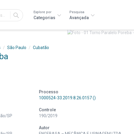
Explore por
Pesquisa
IR
Categorias
Avançada
s
São Paulo
Cubatão
eba
Processo
1000524-33.2019.8.26.0157 ()
Controle
atão/SP
190/2019
Autor
atão/SP
ENGEBASA – MECÂNICA E USINAGEM LTDA