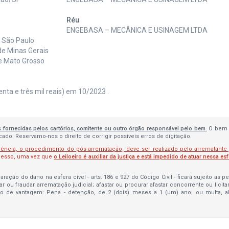
Réu
ENGEBASA – MECÂNICA E USINAGEM LTDA
e São Paulo
de Minas Gerais
de Mato Grosso
nta e três mil reais) em 10/2023 .
s fornecidas pelos cartórios, comitente ou outro órgão responsável pelo bem.
O bem 
do. Reservamo-nos o direito de corrigir possíveis erros de digitação.
lência, o procedimento do pós-arrematação, deve ser realizado pelo arrematante
ocesso, uma vez que
o Leiloeiro é auxiliar da justiça e está impedido de atuar nessa es
ração do dano na esfera cível - arts. 186 e 927 do Código Civil - ficará sujeito as 
bar ou fraudar arrematação judicial; afastar ou procurar afastar concorrente ou licit
to de vantagem: Pena - detenção, de 2 (dois) meses a 1 (um) ano, ou multa, 