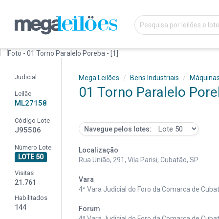
Judicial
Mega Leilões
Bens Industriais
Máquina
01 Torno Paralelo Por
Leilão
ML27158
Código Lote
Navegue pelos lotes:
J95506
Número Lote
Localização
LOTE 50
Rua União, 291, Vila Parisi, Cubatão, SP
Visitas
Vara
21.761
4ª Vara Judicial do Foro da Comarca de Cub
Habilitados
144
Forum
4ª Vara Judicial do Foro da Comarca de Cub