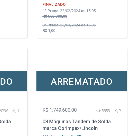
FINALIZADO
1ª Praça:
22/02/2024 às 15:05
R$ 560.700,00
3ª Praça:
25/03/2024 às 15:05
R$ 1,00
ADO
ARREMATADO
R$ 1.749.600,00
6736
11
5853
7
Solda
08 Máquinas Tandem de Solda
marca Corimpex/Lincoln