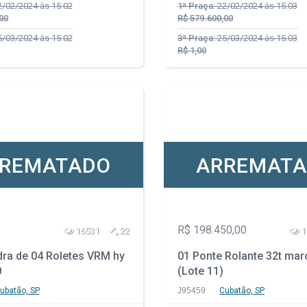
/02/2024 às 15:02
1ª Praça:
22/02/2024 às 15:03
00
R$ 579.600,00
/03/2024 às 15:02
3ª Praça:
25/03/2024 às 15:03
R$ 1,00
REMATADO
ARREMAT
R$ 198.450,00
16531
22
1
dra de 04 Roletes VRM hy
01 Ponte Rolante 32t ma
0
(Lote 11)
ubatão, SP
J95459
Cubatão, SP