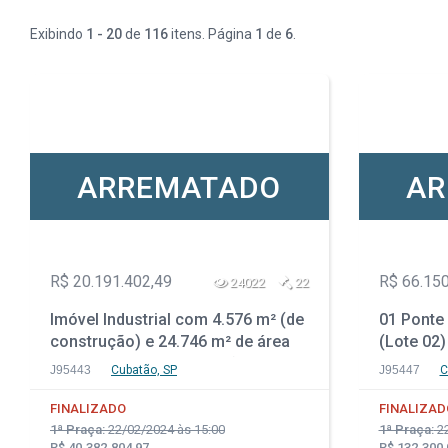
Exibindo
1 - 20
de
116
itens. Página
1
de
6
.
ARREMATADO
AR
R$ 20.191.402,49
R$ 66.150
24022
22
Imóvel Industrial com 4.576 m² (de
01 Ponte
construção) e 24.746 m² de área
(Lote 02)
total - Vila Parisi - Cubatão - SP
J95443
Cubatão, SP
J95447
C
FINALIZADO
FINALIZAD
1ª Praça:
22/02/2024 às 15:00
1ª Praça:
22
R$ 40.382.804,97
R$ 132.300,