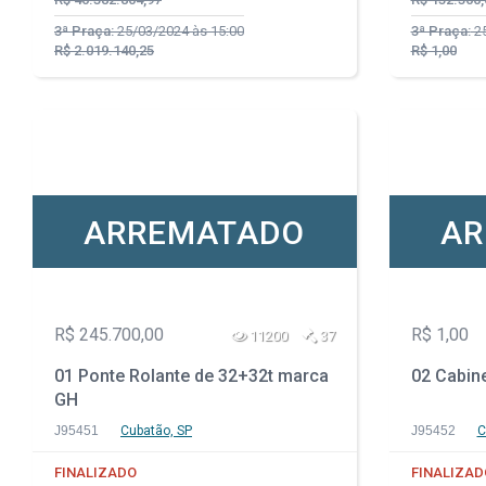
3ª Praça:
25/03/2024 às 15:00
3ª Praça:
25
R$ 2.019.140,25
R$ 1,00
ARREMATADO
AR
R$ 245.700,00
R$ 1,00
11200
37
01 Ponte Rolante de 32+32t marca
02 Cabin
GH
J95451
Cubatão, SP
J95452
C
FINALIZADO
FINALIZAD