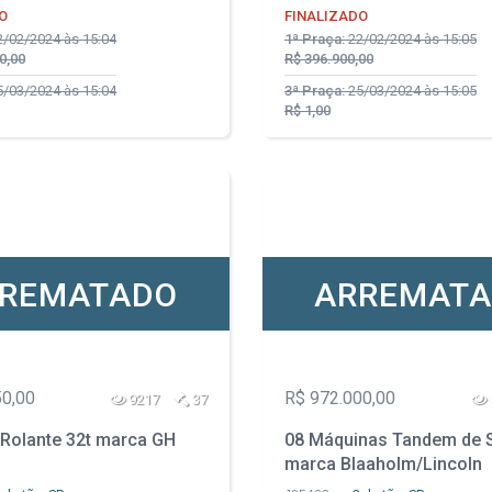
O
FINALIZADO
/02/2024 às 15:04
1ª Praça:
22/02/2024 às 15:05
0,00
R$ 396.900,00
/03/2024 às 15:04
3ª Praça:
25/03/2024 às 15:05
R$ 1,00
REMATADO
ARREMAT
50,00
R$ 972.000,00
9217
37
 Rolante 32t marca GH
08 Máquinas Tandem de 
marca Blaaholm/Lincoln