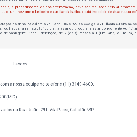
lência, o procedimento do pós-arrematação, deve ser realizado pelo arrematante
ocesso, uma vez que
o Leiloeiro é auxiliar da justiça e está impedido de atuar nessa es
ração do dano na esfera cível - arts. 186 e 927 do Código Civil - ficará sujeito as 
bar ou fraudar arrematação judicial; afastar ou procurar afastar concorrente ou licit
to de vantagem: Pena - detenção, de 2 (dois) meses a 1 (um) ano, ou multa, 
Lances
to com a nossa equipe no telefone (11) 3149-4600.
200(MIG).
izados na Rua União, 291, Vila Parisi, Cubatão/SP.