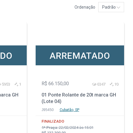
Ordenação
Padrão
ADO
ARREMATADO
R$ 66.150,00
5953
1
6347
10
marca GH
01 Ponte Rolante de 20t marca GH
(Lote 04)
J95450
Cubatão, SP
FINALIZADO
1ª Praça:
22/02/2024 às 15:01
R$ 132.300,00