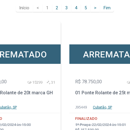
Início
<
1
2
3
4
5
>
Fim
REMATADO
ARREMAT
,00
R$ 78.750,00
15299
31
 Rolante de 20t marca GH
01 Ponte Rolante de 25t 
ubatão, SP
J95449
Cubatão, SP
O
FINALIZADO
/02/2024 às 15:00
1ª Praça:
22/02/2024 às 15:01
00
R$ 157.500,00