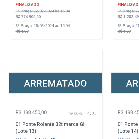
FINALIZADO
FINALIZAD
1ª Praça:
22/02/2024 às 15:04
1ª Praça:
22
R$ 774.900,00
R$ 1.202.49
3ª Praça:
25/03/2024 às 15:04
3ª Praça:
25
R$ 1,00
R$ 1,00
ARREMATADO
AR
R$ 198.450,00
R$ 198.4
8872
35
01 Ponte Rolante 32t marca GH
01 Ponte
(Lote 13)
(Lote 14)