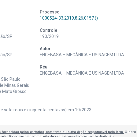
Processo
1000524-33.2019.8.26.0157 ()
Controle
atão/SP
190/2019
Autor
atão/SP
ENGEBASA – MECÂNICA E USINAGEM LTDA
Réu
ENGEBASA – MECÂNICA E USINAGEM LTDA
e São Paulo
de Minas Gerais
de Mato Grosso
 e sete reais e cinquenta centavos) em 10/2023 .
s fornecidas pelos cartórios, comitente ou outro órgão responsável pelo bem.
O bem 
do. Reservamo-nos o direito de corrigir possíveis erros de digitação.