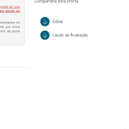
Compartilhe esta oferta:
 junto ao seu
fera devido ao
Edital
penalidades do
ante, por meio
além da pena
Laudo de Avaliação