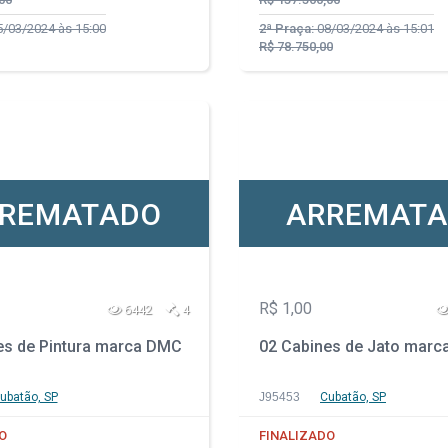
/03/2024 às 15:00
2ª Praça:
08/03/2024 às 15:01
R$ 78.750,00
REMATADO
ARREMAT
R$ 1,00
6442
4
es de Pintura marca DMC
02 Cabines de Jato mar
ubatão, SP
J95453
Cubatão, SP
O
FINALIZADO