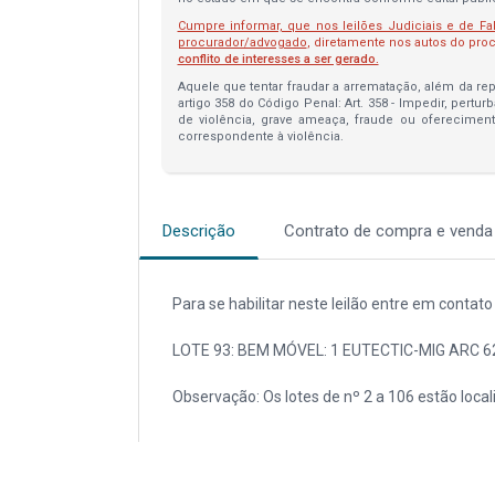
Cumpre informar, que nos leilões Judiciais e de Fa
procurador/advogado
, diretamente nos autos do pr
conflito de interesses a ser gerado.
Aquele que tentar fraudar a arrematação, além da repa
artigo 358 do Código Penal: Art. 358 - Impedir, pertur
de violência, grave ameaça, fraude ou oferecimen
correspondente à violência.
Descrição
Contrato de compra e venda
Para se habilitar neste leilão entre em conta
LOTE 93: BEM MÓVEL: 1 EUTECTIC-MIG ARC 6
Observação: Os lotes de nº 2 a 106 estão local