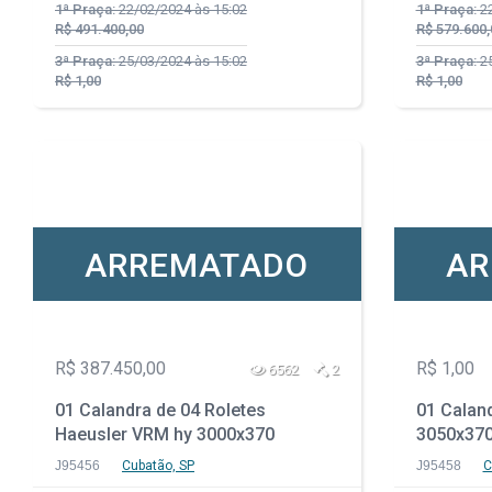
1ª Praça:
22/02/2024 às 15:02
1ª Praça:
22
R$ 491.400,00
R$ 579.600,
3ª Praça:
25/03/2024 às 15:02
3ª Praça:
25
R$ 1,00
R$ 1,00
ARREMATADO
AR
R$ 387.450,00
R$ 1,00
6562
2
01 Calandra de 04 Roletes
01 Calan
Haeusler VRM hy 3000x370
3050x37
J95456
Cubatão, SP
J95458
C