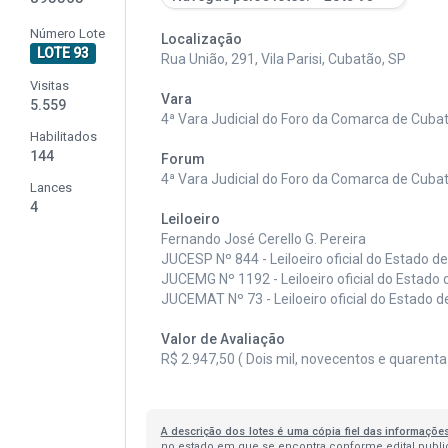
Número Lote
Localização
LOTE 93
Rua União, 291, Vila Parisi, Cubatão, SP
Visitas
Vara
5.559
4ª Vara Judicial do Foro da Comarca de Cub
Habilitados
144
Forum
4ª Vara Judicial do Foro da Comarca de Cub
Lances
4
Leiloeiro
Fernando José Cerello G. Pereira
JUCESP Nº 844 - Leiloeiro oficial do Estado d
JUCEMG Nº 1192 - Leiloeiro oficial do Estado 
JUCEMAT Nº 73 - Leiloeiro oficial do Estado 
Valor de Avaliação
R$ 2.947,50 ( Dois mil, novecentos e quarenta
A descrição dos lotes é uma cópia fiel das informaçõe
no estado em que se encontra conforme edital publica