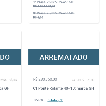
1ª Praça:
22/02/2024 às 15:03
R$ 1.304.100,00
3ª Praça:
25/03/2024 às 15:03
R$ 1,00
ADO
ARREMATADO
R$ 280.350,00
0254
35
14319
33
rca GH
01 Ponte Rolante 40+10t marca GH
J95460
Cubatão, SP