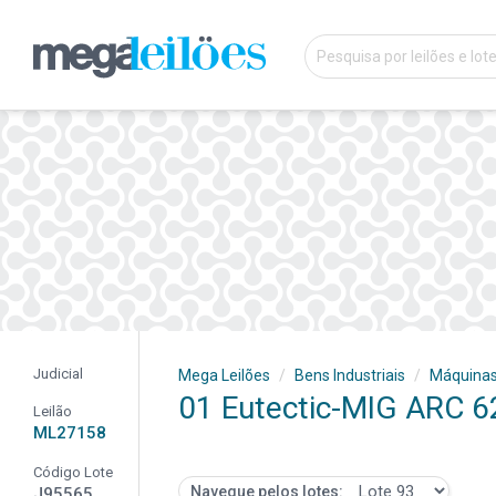
Judicial
Mega Leilões
Bens Industriais
Máquina
01 Eutectic-MIG ARC 
Leilão
ML27158
Código Lote
Navegue pelos lotes:
J95565