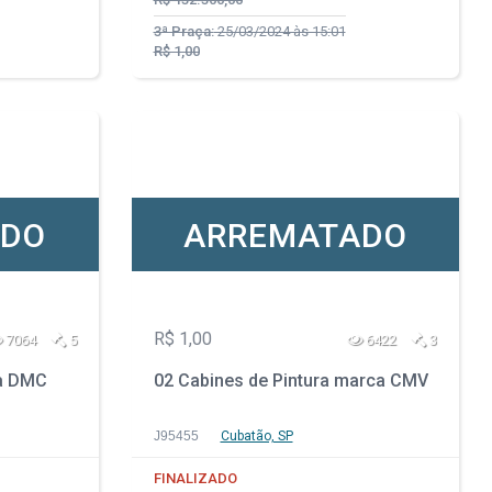
3ª Praça:
25/03/2024 às 15:01
R$ 1,00
ADO
ARREMATADO
R$ 1,00
7064
5
6422
3
ca DMC
02 Cabines de Pintura marca CMV
J95455
Cubatão, SP
FINALIZADO