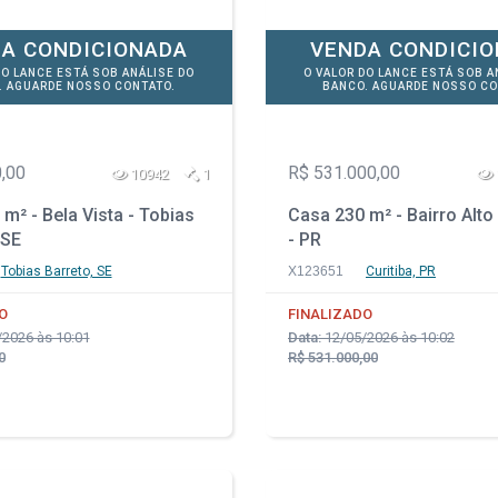
A CONDICIONADA
VENDA CONDICI
DO LANCE ESTÁ SOB ANÁLISE DO
O VALOR DO LANCE ESTÁ SOB A
. AGUARDE NOSSO CONTATO.
BANCO. AGUARDE NOSSO CO
,00
R$ 531.000,00
10942
1
m² - Bela Vista - Tobias
Casa 230 m² - Bairro Alto 
 SE
- PR
Tobias Barreto, SE
X123651
Curitiba, PR
O
FINALIZADO
2026 às 10:01
Data:
12/05/2026 às 10:02
0
R$ 531.000,00