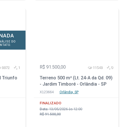
ONADA
NÁLISE DO
NTATO.
R$ 91.500,00
8872
1
11548
0
l Triunfo
Terreno 500 m² (Lt. 24-A da Qd. 09)
- Jardim Timboré - Orlândia - SP
X123664
Orlândia, SP
FINALIZADO
Data:
13/05/2026 às 12:00
R$ 91.500,00