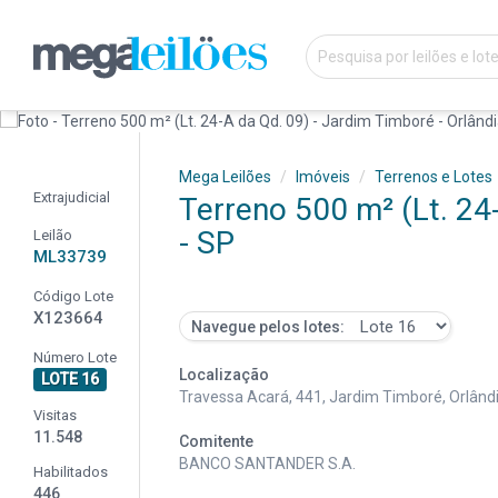
Mega Leilões
Imóveis
Terrenos e Lotes
Extrajudicial
Terreno 500 m² (Lt. 24
- SP
Leilão
ML33739
Código Lote
X123664
Navegue pelos lotes:
Número Lote
Localização
LOTE 16
Travessa Acará, 441, Jardim Timboré, Orlândi
Visitas
11.548
Comitente
BANCO SANTANDER S.A.
Habilitados
446