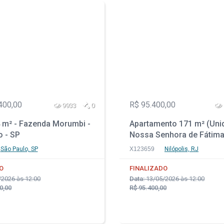
400,00
R$ 95.400,00
9933
0
 m² - Fazenda Morumbi -
Apartamento 171 m² (Unid
o - SP
Nossa Senhora de Fátima
Nilópolis - RJ
São Paulo, SP
X123659
Nilópolis, RJ
O
FINALIZADO
2026 às 12:00
Data:
13/05/2026 às 12:00
0,00
R$ 95.400,00