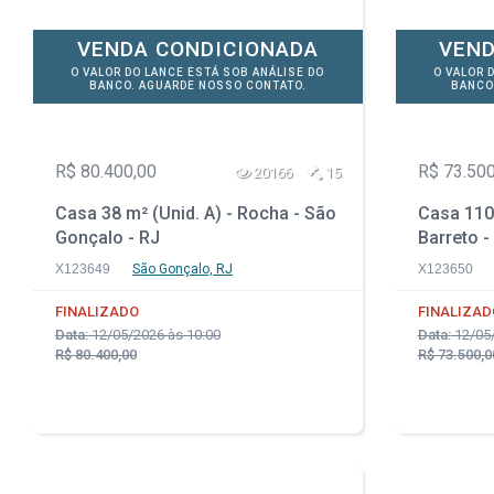
VENDA CONDICIONADA
VEND
O VALOR DO LANCE ESTÁ SOB ANÁLISE DO
O VALOR 
BANCO. AGUARDE NOSSO CONTATO.
BANCO
R$ 80.400,00
R$ 73.500
20166
15
Casa 38 m² (Unid. A) - Rocha - São
Casa 110 
Gonçalo - RJ
Barreto -
X123649
São Gonçalo, RJ
X123650
FINALIZADO
FINALIZAD
Data:
12/05/2026 às 10:00
Data:
12/05/
R$ 80.400,00
R$ 73.500,0