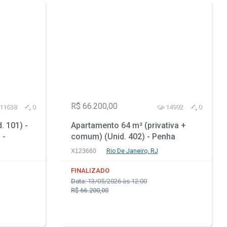
R$ 66.200,00
11638
0
14992
0
. 101) -
Apartamento 64 m² (privativa +
 -
comum) (Unid. 402) - Penha
Circular - Rio de Janeiro - RJ
X123660
Rio De Janeiro, RJ
FINALIZADO
Data:
13/05/2026 às 12:00
R$ 66.200,00