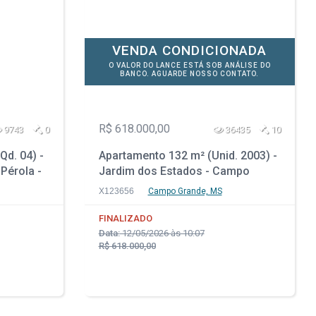
VENDA CONDICIONADA
O VALOR DO LANCE ESTÁ SOB ANÁLISE DO
BANCO. AGUARDE NOSSO CONTATO.
R$ 618.000,00
9743
0
36435
10
Qd. 04) -
Apartamento 132 m² (Unid. 2003) -
 Pérola -
Jardim dos Estados - Campo
Grande - MS
X123656
Campo Grande, MS
FINALIZADO
Data:
12/05/2026 às 10:07
R$ 618.000,00