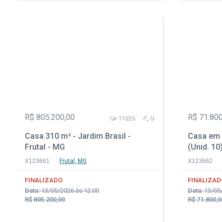
R$ 805.200,00
R$ 71.800
11826
0
Casa 310 m² - Jardim Brasil -
Casa em 
Frutal - MG
(Unid. 10
X123661
Frutal, MG
X123662
FINALIZADO
FINALIZAD
Data:
13/05/2026 às 12:00
Data:
13/05/
R$ 805.200,00
R$ 71.800,0