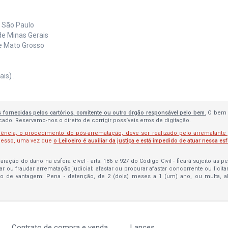
e São Paulo
de Minas Gerais
de Mato Grosso
is) .
s fornecidas pelos cartórios, comitente ou outro órgão responsável pelo bem.
O bem 
do. Reservamo-nos o direito de corrigir possíveis erros de digitação.
lência, o procedimento do pós-arrematação, deve ser realizado pelo arrematante
ocesso, uma vez que
o Leiloeiro é auxiliar da justiça e está impedido de atuar nessa es
ração do dano na esfera cível - arts. 186 e 927 do Código Civil - ficará sujeito as 
bar ou fraudar arrematação judicial; afastar ou procurar afastar concorrente ou licit
to de vantagem: Pena - detenção, de 2 (dois) meses a 1 (um) ano, ou multa, 
Contrato de compra e venda
Lances