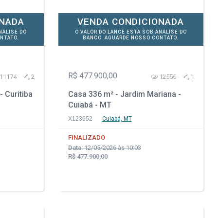
ONADA
VENDA CONDICIONADA
NÁLISE DO
O VALOR DO LANCE ESTÁ SOB ANÁLISE DO
NTATO.
BANCO. AGUARDE NOSSO CONTATO.
R$ 477.900,00
11174
2
12556
1
- Curitiba
Casa 336 m² - Jardim Mariana -
Cuiabá - MT
X123652
Cuiabá, MT
FINALIZADO
Data:
12/05/2026 às 10:03
R$ 477.900,00