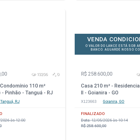
VENDA CONDICI
O VALOR DO LANCE ESTÁ SOB A
BANCO. AGUARDE NOSSO CO
,00
R$ 258.600,00
13206
0
Condomínio 110 m²
Casa 210 m² - Residencia
) - Pinhão - Tanguá - RJ
II - Goianira - GO
Tanguá, RJ
X123663
Goianira, GO
O
FINALIZADO
2026 às 12:00
Data:
12/05/2026 às 10:14
0
R$ 258.600,00