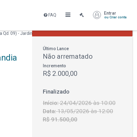
Entrar
FAQ
Leilão encerrado
ou Criar conta
R$ 91.500,00
Último Lance
ândia
Não arrematado
Incremento
R$ 2.000,00
Finalizado
Início:
24/04/2026 às 10:00
Data:
13/05/2026 às 12:00
R$ 91.500,00