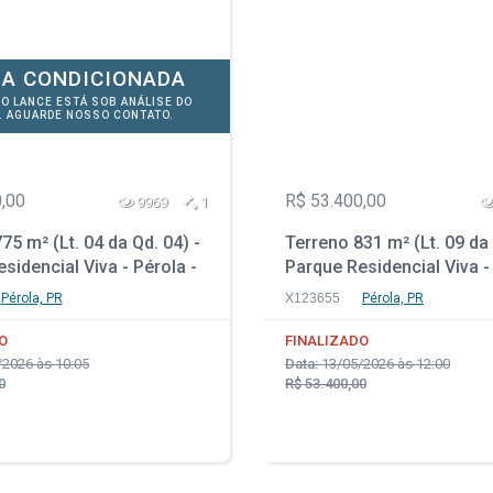
A CONDICIONADA
DO LANCE ESTÁ SOB ANÁLISE DO
. AGUARDE NOSSO CONTATO.
,00
R$ 53.400,00
9969
1
75 m² (Lt. 04 da Qd. 04) -
Terreno 831 m² (Lt. 09 da 
sidencial Viva - Pérola -
Parque Residencial Viva -
PR
Pérola, PR
X123655
Pérola, PR
O
FINALIZADO
2026 às 10:05
Data:
13/05/2026 às 12:00
0
R$ 53.400,00