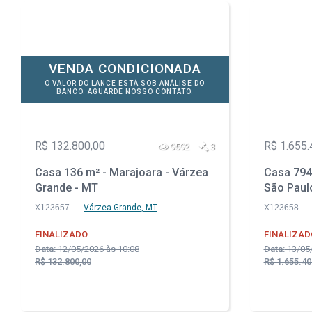
VENDA CONDICIONADA
O VALOR DO LANCE ESTÁ SOB ANÁLISE DO
BANCO. AGUARDE NOSSO CONTATO.
R$ 132.800,00
R$ 1.655.
9592
3
Casa 136 m² - Marajoara - Várzea
Casa 794
Grande - MT
São Paul
X123657
Várzea Grande, MT
X123658
FINALIZADO
FINALIZAD
Data:
12/05/2026 às 10:08
Data:
13/05/
R$ 132.800,00
R$ 1.655.40