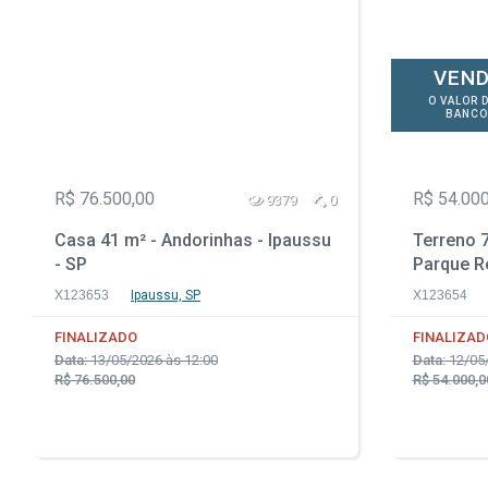
VEND
O VALOR 
BANCO
R$ 76.500,00
R$ 54.000
9379
0
Casa 41 m² - Andorinhas - Ipaussu
Terreno 7
- SP
Parque Re
PR
X123653
Ipaussu, SP
X123654
FINALIZADO
FINALIZAD
Data:
13/05/2026 às 12:00
Data:
12/05/
R$ 76.500,00
R$ 54.000,0