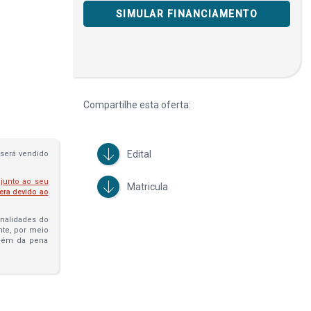
SIMULAR FINANCIAMENTO
Compartilhe esta oferta:
Edital
será vendido
 junto ao seu
Matricula
fera devido ao
penalidades do
ante, por meio
além da pena