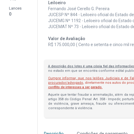
Leiloeiro
Lances
Fernando José Cerello G. Pereira
0
JUCESP Nº 844 - Leiloeiro oficial do Estado d
JUCEMG Nº 1192 - Leiloeiro oficial do Estado 
JUCEMAT Nº 73 - Leiloeiro oficial do Estado 
Valor de Avaliação
R$ 175.000,00 ( Cento e setenta e cinco mil rea
A descrição dos lotes é uma cópia fiel das informaçõe
no estado em que se encontra conforme edital publica
Cumpre informar, que nos leilões Judiciais e de Fa
procurador/advogado
, diretamente nos autos do pr
conflito de interesses a ser gerado.
Aquele que tentar fraudar a arrematação, além da repa
artigo 358 do Código Penal: Art. 358 - Impedir, pertur
de violência, grave ameaça, fraude ou oferecimen
correspondente à violência.
Descrição
Condições de pagamento