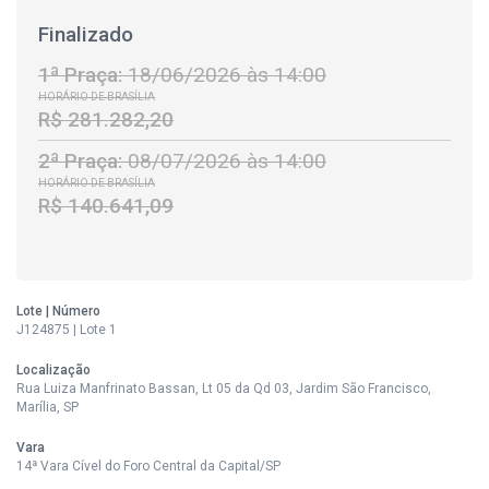
Finalizado
1ª Praça:
18/06/2026 às 14:00
HORÁRIO DE BRASÍLIA
R$ 281.282,20
2ª Praça:
08/07/2026 às 14:00
HORÁRIO DE BRASÍLIA
R$ 140.641,09
Lote | Número
J124875 | Lote 1
Localização
Rua Luiza Manfrinato Bassan, Lt 05 da Qd 03, Jardim São Francisco,
Marília, SP
Vara
14ª Vara Cível do Foro Central da Capital/SP