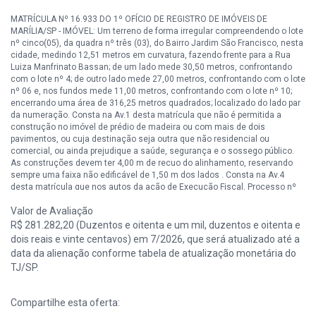
MATRÍCULA Nº 16.933 DO 1º OFÍCIO DE REGISTRO DE IMÓVEIS DE
MARÍLIA/SP - IMÓVEL: Um terreno de forma irregular compreendendo o lote
nº cinco(05), da quadra nº três (03), do Bairro Jardim São Francisco, nesta
cidade, medindo 12,51 metros em curvatura, fazendo frente para a Rua
Luiza Manfrinato Bassan; de um lado mede 30,50 metros, confrontando
com o lote nº 4; de outro lado mede 27,00 metros, confrontando com o lote
nº 06 e, nos fundos mede 11,00 metros, confrontando com o lote nº 10;
encerrando uma área de 316,25 metros quadrados; localizado do lado par
da numeração. Consta na Av.1 desta matrícula que não é permitida a
construção no imóvel de prédio de madeira ou com mais de dois
pavimentos, ou cuja destinação seja outra que não residencial ou
comercial, ou ainda prejudique a saúde, segurança e o sossego público.
As construções devem ter 4,00 m de recuo do alinhamento, reservando
sempre uma faixa não edificável de 1,50 m dos lados . Consta na Av.4
desta matrícula que nos autos da ação de Execução Fiscal, Processo nº
2.736/97, em trâmite no Serviço Anexo das Fazendas de Marília/SP,
Valor de Avaliação
requerida por MUNICÍPIO DE MARÍLIA contra COOPERATIVA CENTRAL
AGRÍCOLA SUL BRASIL, foi penhorado o imóvel desta matrícula, sendo
R$ 281.282,20 (Duzentos e oitenta e um mil, duzentos e oitenta e
nomeada depositária Marcia Aparecida de Souza. Consta na Av.5 desta
dois reais e vinte centavos) em 7/2026, que será atualizado até a
matrícula que nos autos da ação de Execução Fiscal, Processo nº 3.577-
data da alienação conforme tabela de atualização monetária do
98, em trâmite no Serviço Anexo das Fazendas de Marília/SP, requerida por
TJ/SP.
DEPARTAMENTO DE ÁGUA E ESGOTO DE MARÍLIA - DAEM contra
COOPERATIVA CENTRAL AGRÍCOLA SUL BRASIL, foi penhorado o imóvel
desta matrícula, sendo nomeada depositária Juliana de Almeida Rizzo.
Compartilhe esta oferta:
Consta na Av.6 desta matrícula que nos autos da ação de Execução