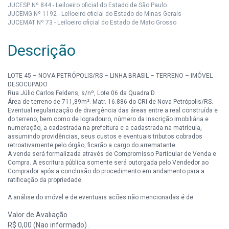
JUCESP Nº 844 - Leiloeiro oficial do Estado de São Paulo
JUCEMG Nº 1192 - Leiloeiro oficial do Estado de Minas Gerais
JUCEMAT Nº 73 - Leiloeiro oficial do Estado de Mato Grosso
Descrição
LOTE 45 – NOVA PETRÓPOLIS/RS – LINHA BRASIL – TERRENO – IMÓVEL
DESOCUPADO
Rua Júlio Carlos Feldens, s/nº, Lote 06 da Quadra D.
Área de terreno de 711,89m². Matr. 16.886 do CRI de Nova Petrópolis/RS.
Eventual regularização de divergência das áreas entre a real construída e
do terreno, bem como de logradouro, número da Inscrição Imobiliária e
numeração, a cadastrada na prefeitura e a cadastrada na matrícula,
assumindo providências, seus custos e eventuais tributos cobrados
retroativamente pelo órgão, ficarão a cargo do arrematante.
A venda será formalizada através de Compromisso Particular de Venda e
Compra. A escritura pública somente será outorgada pelo Vendedor ao
Comprador após a conclusão do procedimento em andamento para a
ratificação da propriedade.
A análise do imóvel e de eventuais ações não mencionadas é de
responsabilidade do interessado.
Valor de Avaliação
IPTU (exceto área maior) e Condomínio, serão quitados pelo Vendedor até
a data do leilão.
R$ 0,00 (Nao informado) .