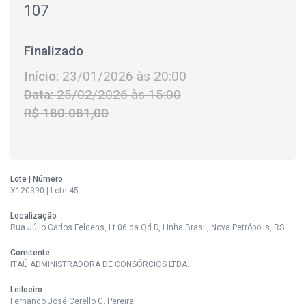
107
Finalizado
Início:
23/01/2026 às 20:00
Data:
25/02/2026 às 15:00
R$ 180.081,00
Lote | Número
X120390 | Lote 45
Localização
Rua Júlio Carlos Feldens, Lt 06 da Qd D, Linha Brasil, Nova Petrópolis, RS
Comitente
ITAÚ ADMINISTRADORA DE CONSÓRCIOS LTDA.
Leiloeiro
Fernando José Cerello G. Pereira