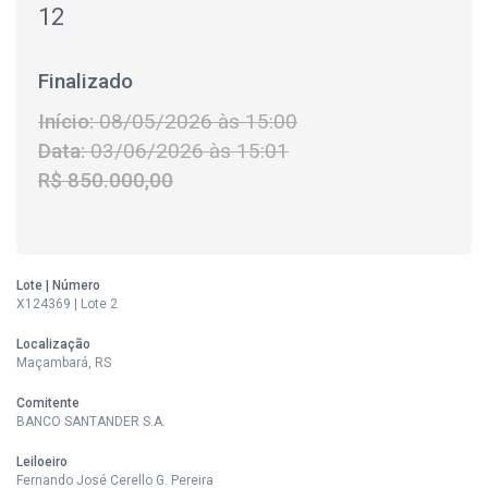
12
Finalizado
Início:
08/05/2026 às 15:00
Data:
03/06/2026 às 15:01
R$ 850.000,00
Lote | Número
X124369 | Lote 2
Localização
Maçambará, RS
Comitente
BANCO SANTANDER S.A.
Leiloeiro
Fernando José Cerello G. Pereira