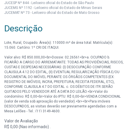
JUCESP Nº 844 - Leiloeiro oficial do Estado de São Paulo
JUCEMG Nº 1192 - Leiloeiro oficial do Estado de Minas Gerais
JUCEMAT Nº 73 - Leiloeiro oficial do Estado de Mato Grosso
Descrição
Lote, Rural, Ocupado. Área(s): 110000 m² de área total. Matrícula(s):
15.060. Cartório: 1º CRI DE ITAQUI.
Valor alvo: R$ 850.000,00<br>Dossie: 02.26561<br>a. OCUPADO b.
FICARÃO A CARGO DO ARREMATANTE: TODAS AS PROVIDÊNCIAS, RISCOS,
CUSTAS E DESPESAS NECESSÁRIAS: (I) DESOCUPAÇÃO CONFORME
CLAUSULA 4.12 DO EDITAL, (II) EVENTUAL REGULARIZAÇÃO FÍSICA E/OU
DOCUMENTAL DO IMÓVEL PERANTE OS ÓRGÃOS COMPETENTES (EX:
REGISTRO DE IMÓVEIS, INCRA, PREFEITURA, RECEITA FEDERAL, ETC),
CONFORME CLAUSULA 4.7 DO EDITAL. c. OS DÉBITOS DE ITR SERÃO
QUITADOS PELO VENDEDOR ATÉ A DATA DO LEILÃO.<br>Valor do
condomínio: R$ 0,00<br>Valor do IPTU: R$ 0,00<br>VENDA CONDICIONAL
(valor de venda sob aprovação do vendedor).<br><br>Para imóveis
DESOCUPADOS, as visitas deverão ser previamente agendadas com a
Mega Leilões - Tel.: (11) 3149-4600.
Valor de Avaliação
OBSERVAÇÃO: As imagens divulgadas possuem caráter meramente
ilustrativo.
R$ 0,00 (Nao informado) .