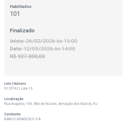
Habilitados
101
Finalizado
Início:
26/02/2026 às 15:00
Data:
12/03/2026 às 14:00
R$ 927.000,00
Lote | Número
X120762 | Lote 15
Localização
Rua Bugaloo, 105, Alto de Búzios, Armação dos Búzios, RJ
Comitente
BANCO BRADESCO S.A.