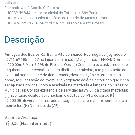
Leiloeiro
Fernando José Cerello G. Pereira
JUCESP Nº 844 - Leiloeiro oficial do Estado de São Paulo
JUCEMG Nº 1192 - Leiloeiro oficial do Estado de Minas Gerais
JUCEMAT Nº 73 - Leiloeiro oficial do Estado de Mato Grosso
Descrição
Armação dos Búzios-RJ. Bairro Alto de Búzios. Rua Bugaloo (logradouro
0271), nº 105 - Lt. 02 no lugar denominado Manguinhos. TERRENO. Área de
4.500,00m². Matr. 3.598 do RI local. Obs.: (i) Competirá exclusivamente ao
adquirente, se necessário e sem direito a reembolso, a regularização de
eventual necessidade de demarcação/desocupação do terreno, bem
como, regularização de eventual divergência da área de terreno que vier a
ser apurada no local, com a averbada na matrícula e lançada no Cadastro
Municipal; (ii) Consta existência de servidão na AV-01 da citada matrícula;
(iii) Eventuais débitos de funesbom e débitos de IPTU de aprox. R$
50.000,00, deverão ser apurados e pagos pelo arrematante, sem direito a
reembolso; (iv) Desocupado (AF).
Valor de Avaliação
R$ 0,00 (Nao informado) .