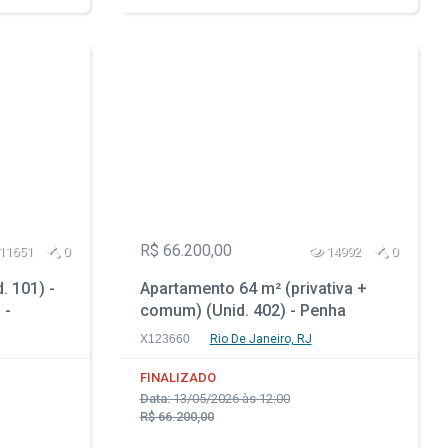
R$ 66.200,00
11651
0
14992
0
. 101) -
Apartamento 64 m² (privativa +
 -
comum) (Unid. 402) - Penha
Circular - Rio de Janeiro - RJ
X123660
Rio De Janeiro, RJ
FINALIZADO
Data:
13/05/2026 às 12:00
R$ 66.200,00