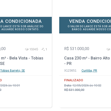
A CONDICIONADA
VENDA CONDICI
DO LANCE ESTÁ SOB ANÁLISE DO
O VALOR DO LANCE ESTÁ SOB A
. AGUARDE NOSSO CONTATO.
BANCO. AGUARDE NOSSO CO
,00
R$ 531.000,00
10945
1
m² - Bela Vista - Tobias
Casa 230 m² - Bairro Alto 
 SE
- PR
Tobias Barreto, SE
X123651
Curitiba, PR
O
FINALIZADO
2026 às 10:01
Data:
12/05/2026 às 10:02
0
R$ 531.000,00