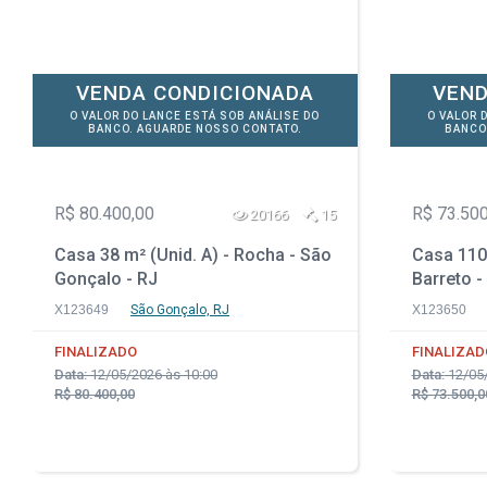
VENDA CONDICIONADA
VEND
O VALOR DO LANCE ESTÁ SOB ANÁLISE DO
O VALOR 
BANCO. AGUARDE NOSSO CONTATO.
BANCO
R$ 80.400,00
R$ 73.500
20166
15
Casa 38 m² (Unid. A) - Rocha - São
Casa 110 
Gonçalo - RJ
Barreto -
X123649
São Gonçalo, RJ
X123650
FINALIZADO
FINALIZAD
Data:
12/05/2026 às 10:00
Data:
12/05/
R$ 80.400,00
R$ 73.500,0