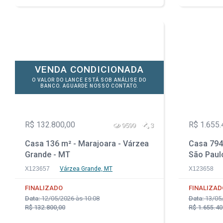
VENDA CONDICIONADA
O VALOR DO LANCE ESTÁ SOB ANÁLISE DO
BANCO. AGUARDE NOSSO CONTATO.
R$ 132.800,00
R$ 1.655.
9599
3
Casa 136 m² - Marajoara - Várzea
Casa 794
Grande - MT
São Paul
X123657
Várzea Grande, MT
X123658
FINALIZADO
FINALIZAD
Data:
12/05/2026 às 10:08
Data:
13/05/
R$ 132.800,00
R$ 1.655.40