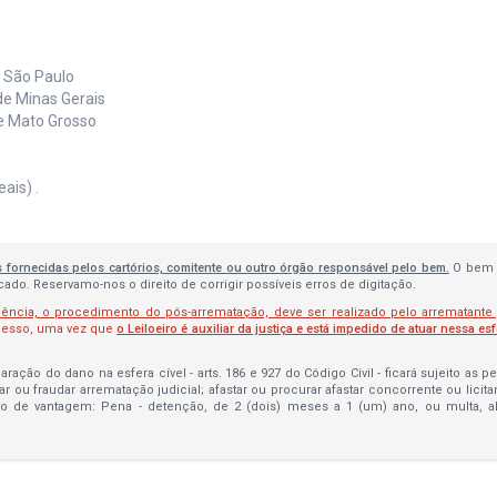
e São Paulo
de Minas Gerais
de Mato Grosso
ais) .
s fornecidas pelos cartórios, comitente ou outro órgão responsável pelo bem.
O bem 
do. Reservamo-nos o direito de corrigir possíveis erros de digitação.
lência, o procedimento do pós-arrematação, deve ser realizado pelo arrematante
ocesso, uma vez que
o Leiloeiro é auxiliar da justiça e está impedido de atuar nessa es
ração do dano na esfera cível - arts. 186 e 927 do Código Civil - ficará sujeito as 
bar ou fraudar arrematação judicial; afastar ou procurar afastar concorrente ou licit
to de vantagem: Pena - detenção, de 2 (dois) meses a 1 (um) ano, ou multa, 