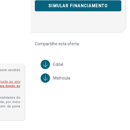
SIMULAR FINANCIAMENTO
Compartilhe esta oferta:
Edital
será vendido
Matricula
 junto ao seu
fera devido ao
penalidades do
ante, por meio
além da pena