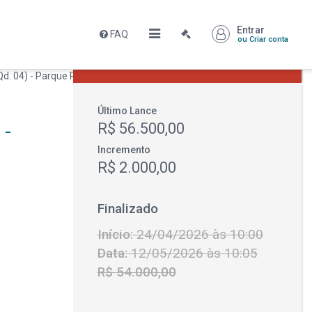
Entrar
FAQ
Leilão encerrado
ou Criar conta
R$ 56.500,00
Último Lance
 -
R$ 56.500,00
Incremento
R$ 2.000,00
Finalizado
Início:
24/04/2026 às 10:00
Data:
12/05/2026 às 10:05
R$ 54.000,00