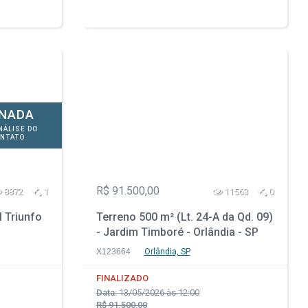
ONADA
NÁLISE DO
NTATO.
R$ 91.500,00
8872
1
11563
0
l Triunfo
Terreno 500 m² (Lt. 24-A da Qd. 09)
- Jardim Timboré - Orlândia - SP
X123664
Orlândia, SP
FINALIZADO
Data:
13/05/2026 às 12:00
R$ 91.500,00