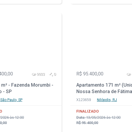
400,00
R$ 95.400,00
9933
0
 m² - Fazenda Morumbi -
Apartamento 171 m² (Unid
o - SP
Nossa Senhora de Fátima
Nilópolis - RJ
São Paulo, SP
X123659
Nilópolis, RJ
O
FINALIZADO
2026 às 12:00
Data:
13/05/2026 às 12:00
0,00
R$ 95.400,00