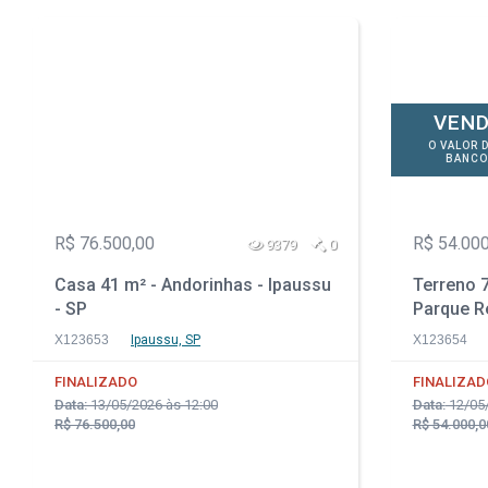
VEND
O VALOR 
BANCO
R$ 76.500,00
R$ 54.000
9379
0
Casa 41 m² - Andorinhas - Ipaussu
Terreno 7
- SP
Parque Re
PR
X123653
Ipaussu, SP
X123654
FINALIZADO
FINALIZAD
Data:
13/05/2026 às 12:00
Data:
12/05/
R$ 76.500,00
R$ 54.000,0