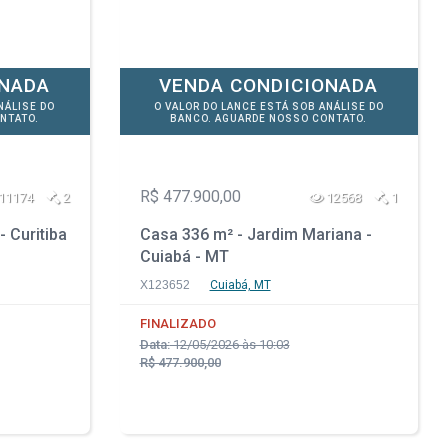
ONADA
VENDA CONDICIONADA
NÁLISE DO
O VALOR DO LANCE ESTÁ SOB ANÁLISE DO
NTATO.
BANCO. AGUARDE NOSSO CONTATO.
R$ 477.900,00
11174
2
12568
1
- Curitiba
Casa 336 m² - Jardim Mariana -
Cuiabá - MT
X123652
Cuiabá, MT
FINALIZADO
Data:
12/05/2026 às 10:03
R$ 477.900,00