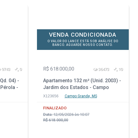
VENDA CONDICIONADA
O VALOR DO LANCE ESTÁ SOB ANÁLISE DO
BANCO. AGUARDE NOSSO CONTATO.
R$ 618.000,00
9743
0
36473
10
Qd. 04) -
Apartamento 132 m² (Unid. 2003) -
 Pérola -
Jardim dos Estados - Campo
Grande - MS
X123656
Campo Grande, MS
FINALIZADO
Data:
12/05/2026 às 10:07
R$ 618.000,00