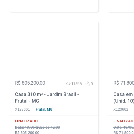
R$ 805.200,00
R$ 71.800
11826
0
Casa 310 m² - Jardim Brasil -
Casa em 
Frutal - MG
(Unid. 10
X123661
Frutal, MG
X123662
FINALIZADO
FINALIZAD
Data:
13/05/2026 às 12:00
Data:
13/05/
R$ 805.200,00
R$ 71.800,0