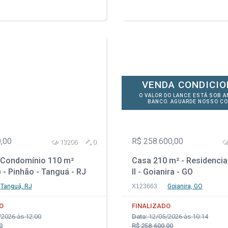
VENDA CONDICI
O VALOR DO LANCE ESTÁ SOB A
BANCO. AGUARDE NOSSO CO
,00
R$ 258.600,00
13206
0
Condomínio 110 m²
Casa 210 m² - Residencia
) - Pinhão - Tanguá - RJ
II - Goianira - GO
Tanguá, RJ
X123663
Goianira, GO
O
FINALIZADO
2026 às 12:00
Data:
12/05/2026 às 10:14
0
R$ 258.600,00