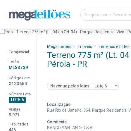
Mega Leilões
Imóveis
Terrenos e Lotes
Extrajudicial
Terreno 775 m² (Lt. 04 
Pérola - PR
Leilão
ML33739
Código Lote
X123654
Navegue pelos lotes:
Número Lote
LOTE 6
Localização
Visitas
Rua Rio de Janeiro, 364, Parque Residencial V
9.971
Comitente
Habilitados
BANCO SANTANDER S.A.
446