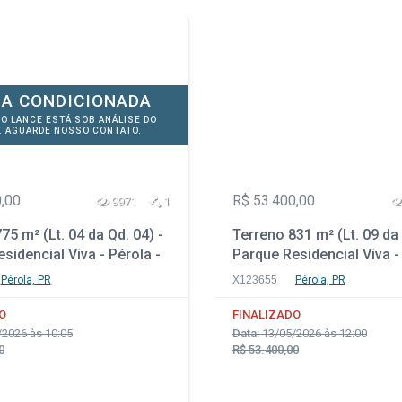
A CONDICIONADA
DO LANCE ESTÁ SOB ANÁLISE DO
. AGUARDE NOSSO CONTATO.
,00
R$ 53.400,00
9971
1
75 m² (Lt. 04 da Qd. 04) -
Terreno 831 m² (Lt. 09 da 
sidencial Viva - Pérola -
Parque Residencial Viva -
PR
Pérola, PR
X123655
Pérola, PR
O
FINALIZADO
2026 às 10:05
Data:
13/05/2026 às 12:00
0
R$ 53.400,00