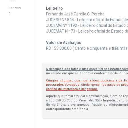
Lances
Leiloeiro
1
Fernando José Cerello G. Pereira
JUCESP Nº 844 - Leiloeiro oficial do Estado d
JUCEMG Nº 1192 - Leiloeiro oficial do Estado 
JUCEMAT Nº 73 - Leiloeiro oficial do Estado 
Valor de Avaliação
R$ 153.000,00 ( Cento e cinquenta e três mil re
A descrição dos lotes é uma cópia fiel das informaçõe
no estado em que se encontra conforme edital publica
Cumpre informar, que nos leilões Judiciais e de Fa
procurador/advogado
, diretamente nos autos do pr
conflito de interesses a ser gerado.
Aquele que tentar fraudar a arrematação, além da repa
artigo 358 do Código Penal: Art. 358 - Impedir, pertur
de violência, grave ameaça, fraude ou oferecimen
correspondente à violência.