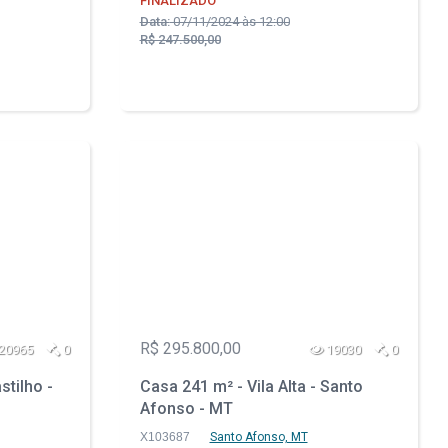
FINALIZADO
Data:
07/11/2024 às 12:00
R$ 247.500,00
R$ 295.800,00
20965
0
19030
0
stilho -
Casa 241 m² - Vila Alta - Santo
Afonso - MT
X103687
Santo Afonso, MT