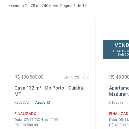
Exibindo
1 - 20
de
240
itens. Página
1
de
12
.
VEND
O VALOR 
BANCO
R$ 130.500,00
R$ 48.300
22175
0
Casa 132 m² - Do Porto - Cuiabá -
Apartamen
MT
Madureira
X103672
Cuiabá, MT
X103673
FINALIZADO
FINALIZAD
Data:
07/11/2024 às 12:00
Data:
05/11/
R$ 130.500,00
R$ 48.300,0