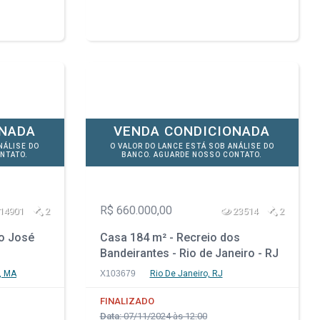
ONADA
VENDA CONDICIONADA
NÁLISE DO
O VALOR DO LANCE ESTÁ SOB ANÁLISE DO
NTATO.
BANCO. AGUARDE NOSSO CONTATO.
R$ 660.000,00
14901
2
23514
2
ão José
Casa 184 m² - Recreio dos
Bandeirantes - Rio de Janeiro - RJ
, MA
X103679
Rio De Janeiro, RJ
FINALIZADO
Data:
07/11/2024 às 12:00