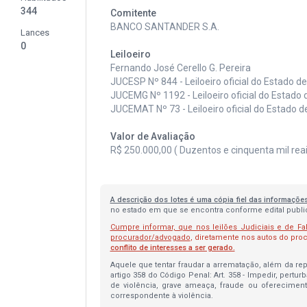
344
Comitente
BANCO SANTANDER S.A.
Lances
0
Leiloeiro
Fernando José Cerello G. Pereira
JUCESP Nº 844 - Leiloeiro oficial do Estado d
JUCEMG Nº 1192 - Leiloeiro oficial do Estado 
JUCEMAT Nº 73 - Leiloeiro oficial do Estado 
Valor de Avaliação
R$ 250.000,00 ( Duzentos e cinquenta mil reais
A descrição dos lotes é uma cópia fiel das informaçõe
no estado em que se encontra conforme edital publica
Cumpre informar, que nos leilões Judiciais e de Fa
procurador/advogado
, diretamente nos autos do pr
conflito de interesses a ser gerado.
Aquele que tentar fraudar a arrematação, além da repa
artigo 358 do Código Penal: Art. 358 - Impedir, pertur
de violência, grave ameaça, fraude ou oferecimen
correspondente à violência.