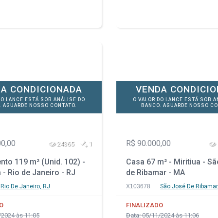
A CONDICIONADA
VENDA CONDICI
DO LANCE ESTÁ SOB ANÁLISE DO
O VALOR DO LANCE ESTÁ SOB A
. AGUARDE NOSSO CONTATO.
BANCO. AGUARDE NOSSO CO
00,00
R$ 90.000,00
24365
1
to 119 m² (Unid. 102) -
Casa 67 m² - Miritiua - S
 - Rio de Janeiro - RJ
de Ribamar - MA
Rio De Janeiro, RJ
X103678
São José De Ribamar
O
FINALIZADO
2024 às 11:05
Data:
05/11/2024 às 11:06