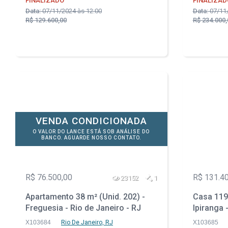
FINALIZADO
FINALIZAD
Data:
07/11/2024 às 12:00
Data:
07/11/
R$ 129.600,00
R$ 234.000,
VENDA CONDICIONADA
O VALOR DO LANCE ESTÁ SOB ANÁLISE DO
BANCO. AGUARDE NOSSO CONTATO.
R$ 76.500,00
R$ 131.4
23152
1
Apartamento 38 m² (Unid. 202) -
Casa 119
Freguesia - Rio de Janeiro - RJ
Ipiranga 
X103684
Rio De Janeiro, RJ
X103685