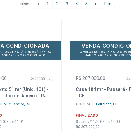
Início
<
1
2
3
4
5
>
Fim
A CONDICIONADA
VENDA CONDICI
DO LANCE ESTÁ SOB ANÁLISE DO
O VALOR DO LANCE ESTÁ SOB A
. AGUARDE NOSSO CONTATO.
BANCO. AGUARDE NOSSO CO
,00
R$ 207.000,00
23380
1
to 51 m² (Unid. 101) -
Casa 184 m² - Passaré - 
 - Rio de Janeiro - RJ
- CE
Rio De Janeiro, RJ
X103674
Fortaleza, CE
O
FINALIZADO
2024 às 11:01
Data:
07/11/2024 às 12:00
0
R$ 207.000,00