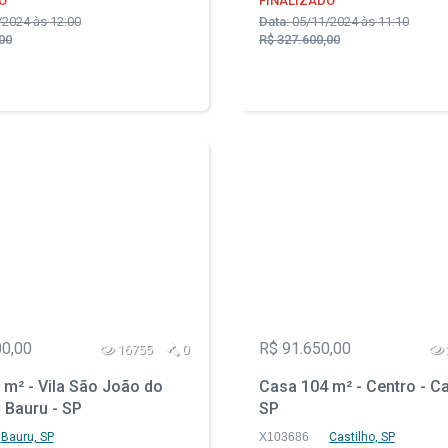
O
FINALIZADO
2024 às 12:00
Data:
05/11/2024 às 11:10
00
R$ 327.600,00
00,00
R$ 91.650,00
16755
0
 m² - Vila São João do
Casa 104 m² - Centro - Ca
- Bauru - SP
SP
Bauru, SP
X103686
Castilho, SP