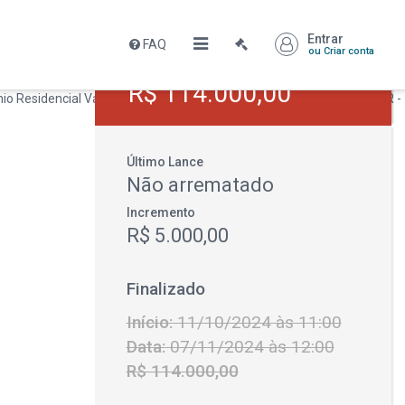
Entrar
FAQ
ou Criar conta
Leilão encerrado
R$ 114.000,00
Último Lance
Não arrematado
Incremento
R$ 5.000,00
Finalizado
Início:
11/10/2024 às 11:00
Data:
07/11/2024 às 12:00
R$ 114.000,00