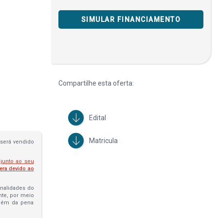
SIMULAR FINANCIAMENTO
Compartilhe esta oferta:
Edital
Matricula
será vendido
 junto ao seu
fera devido ao
penalidades do
ante, por meio
além da pena