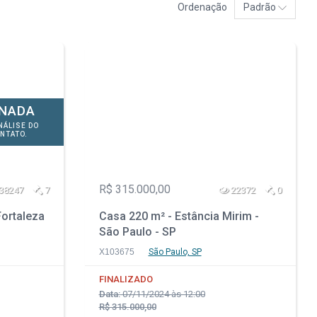
Ordenação
Padrão
ONADA
NÁLISE DO
NTATO.
R$ 315.000,00
38247
7
22372
0
Fortaleza
Casa 220 m² - Estância Mirim -
São Paulo - SP
X103675
São Paulo, SP
FINALIZADO
Data:
07/11/2024 às 12:00
R$ 315.000,00