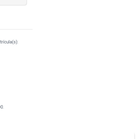
rícula(s):
0.