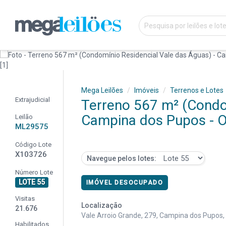
Mega Leilões
Imóveis
Terrenos e Lotes
Extrajudicial
Terreno 567 m² (Condom
Campina dos Pupos - Or
Leilão
ML29575
Código Lote
X103726
Navegue pelos lotes:
Número Lote
LOTE 55
IMÓVEL DESOCUPADO
Visitas
Localização
21.676
Vale Arroio Grande, 279, Campina dos Pupos, 
Habilitados