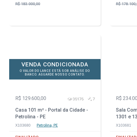
R$ 183.000,00
R$ 178.100,
VENDA CONDICIONADA
O VALOR DO LANCE ESTÁ SOB ANÁLISE DO
BANCO. AGUARDE NOSSO CONTATO.
R$ 129.600,00
R$ 234.0
30176
7
Casa 101 m² - Portal da Cidade -
Sala Come
Petrolina - PE
1301 e 13
Janeiro -
X103680
Petrolina, PE
X103681