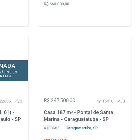
R$ 660.000,00
ONADA
NÁLISE DO
NTATO.
R$ 247.500,00
22655
3
16410
0
. 61) -
Casa 187 m² - Pontal de Santa
aulo - SP
Marina - Caraguatatuba - SP
X103683
Caraguatatuba, SP