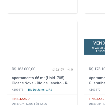
VEND
O VALOR 
BANCO
R$ 183.000,00
R$ 178.1
22197
0
Apartamento 66 m² (Unid. 705) -
Apartamen
Cidade Nova - Rio de Janeiro - RJ
Guaratiba
X103676
Rio De Janeiro, RJ
X103677
FINALIZADO
FINALIZAD
Data:
07/11/2024 às 12:00
Data:
05/11/