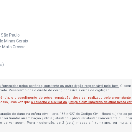
e São Paulo
de Minas Gerais
de Mato Grosso
) .
s fornecidas pelos cartórios, comitente ou outro órgão responsável pelo bem.
O bem 
do. Reservamo-nos o direito de corrigir possíveis erros de digitação.
lência, o procedimento do pós-arrematação, deve ser realizado pelo arrematante
ocesso, uma vez que
o Leiloeiro é auxiliar da justiça e está impedido de atuar nessa es
ração do dano na esfera cível - arts. 186 e 927 do Código Civil - ficará sujeito as 
bar ou fraudar arrematação judicial; afastar ou procurar afastar concorrente ou licit
to de vantagem: Pena - detenção, de 2 (dois) meses a 1 (um) ano, ou multa, 