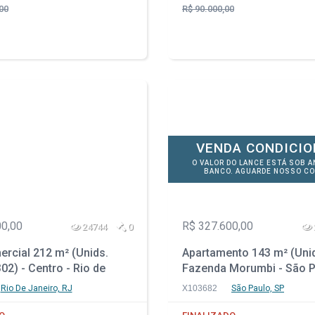
00
R$ 90.000,00
VENDA CONDICI
O VALOR DO LANCE ESTÁ SOB A
BANCO. AGUARDE NOSSO CO
00,00
R$ 327.600,00
24744
0
rcial 212 m² (Unids.
Apartamento 143 m² (Unid
02) - Centro - Rio de
Fazenda Morumbi - São P
 RJ
Rio De Janeiro, RJ
X103682
São Paulo, SP