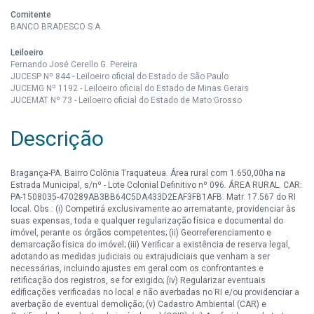
Comitente
BANCO BRADESCO S.A.
Leiloeiro
Fernando José Cerello G. Pereira
JUCESP Nº 844 - Leiloeiro oficial do Estado de São Paulo
JUCEMG Nº 1192 - Leiloeiro oficial do Estado de Minas Gerais
JUCEMAT Nº 73 - Leiloeiro oficial do Estado de Mato Grosso
Descrição
Bragança-PA. Bairro Colônia Traquateua. Área rural com 1.650,00ha na
Estrada Municipal, s/nº - Lote Colonial Definitivo nº 096. ÁREA RURAL. CAR:
PA-1508035-470289AB3BB64C5DA433D2EAF3FB1AFB. Matr. 17.567 do RI
local. Obs.: (i) Competirá exclusivamente ao arrematante, providenciar às
suas expensas, toda e qualquer regularização física e documental do
imóvel, perante os órgãos competentes; (ii) Georreferenciamento e
demarcação física do imóvel; (iii) Verificar a existência de reserva legal,
adotando as medidas judiciais ou extrajudiciais que venham a ser
necessárias, incluindo ajustes em geral com os confrontantes e
retificação dos registros, se for exigido; (iv) Regularizar eventuais
edificações verificadas no local e não averbadas no RI e/ou providenciar a
averbação de eventual demolição; (v) Cadastro Ambiental (CAR) e