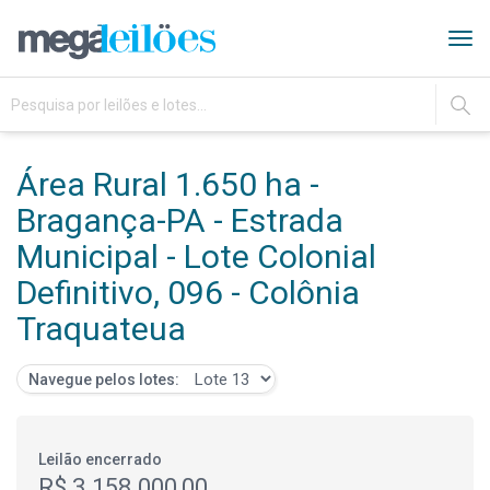
Tog
navi
IR
Área Rural 1.650 ha -
Bragança-PA - Estrada
Municipal - Lote Colonial
Definitivo, 096 - Colônia
Traquateua
Navegue pelos lotes:
Leilão encerrado
R$ 3.158.000,00