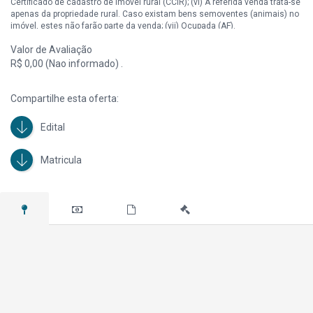
Certificado de cadastro de imóvel rural (CCIR); (vi) A referida venda trata-se
apenas da propriedade rural. Caso existam bens semoventes (animais) no
imóvel, estes não farão parte da venda; (vii) Ocupada (AF).
Valor de Avaliação
R$ 0,00 (Nao informado) .
Compartilhe esta oferta:
Edital
Matricula