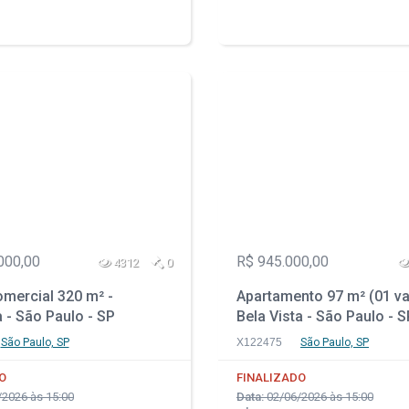
000,00
R$ 945.000,00
4312
0
mercial 320 m² -
Apartamento 97 m² (01 va
 - São Paulo - SP
Bela Vista - São Paulo - S
São Paulo, SP
X122475
São Paulo, SP
O
FINALIZADO
2026 às 15:00
Data:
02/06/2026 às 15:00