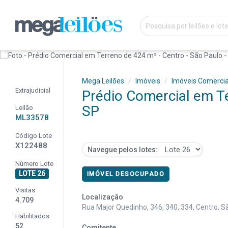
Mega Leilões
Imóveis
Imóveis Comercia
Extrajudicial
Prédio Comercial em Te
SP
Leilão
ML33578
Código Lote
X122488
Navegue pelos lotes:
Número Lote
LOTE 26
IMÓVEL DESOCUPADO
Visitas
Localização
4.709
Rua Major Quedinho, 346, 340, 334, Centro, S
Habilitados
52
Comitente