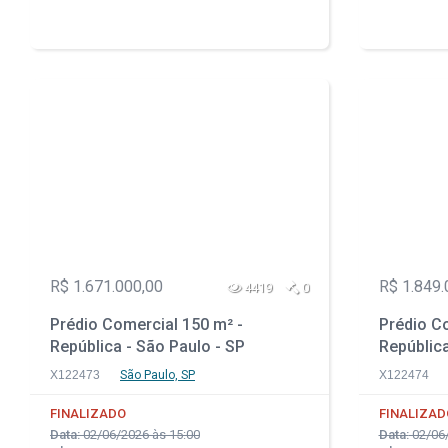
R$ 1.671.000,00
R$ 1.849.
4419
0
Prédio Comercial 150 m² -
Prédio Co
República - São Paulo - SP
República
X122473
São Paulo, SP
X122474
FINALIZADO
FINALIZAD
Data:
02/06/2026 às 15:00
Data:
02/06/