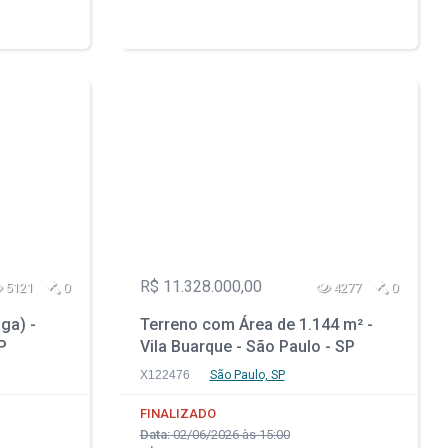
R$ 11.328.000,00
5121
0
4277
0
ga) -
Terreno com Área de 1.144 m² -
P
Vila Buarque - São Paulo - SP
X122476
São Paulo, SP
FINALIZADO
Data:
02/06/2026 às 15:00