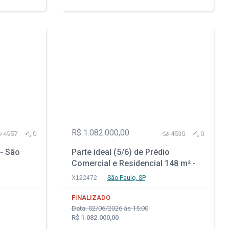
R$ 1.082.000,00
4957
0
4530
0
- São
Parte ideal (5/6) de Prédio
Comercial e Residencial 148 m² -
Lapa - São Paulo - SP
X122472
São Paulo, SP
FINALIZADO
Data:
02/06/2026 às 15:00
R$ 1.082.000,00