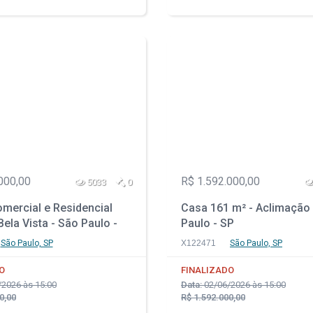
000,00
R$ 1.592.000,00
5033
0
mercial e Residencial
Casa 161 m² - Aclimação 
Bela Vista - São Paulo -
Paulo - SP
São Paulo, SP
X122471
São Paulo, SP
O
FINALIZADO
2026 às 15:00
Data:
02/06/2026 às 15:00
0,00
R$ 1.592.000,00