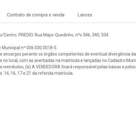
Contrato de compra e venda
Lances
Centro. PREDIO. Rua Major Quedinho, nºs 346, 340, 334.
te Municipal nº 006.030.0018-5.
ão e encargos perante os órgãos competentes de eventual divergência d
s no local, com as averbadas na matrícula e lançadas no Cadastro Munic
a reembolso; (iii) A VENDEDORA ficará responsável pelas baixas e pelos
14, 16, 17 e 21 da referida matrícula.