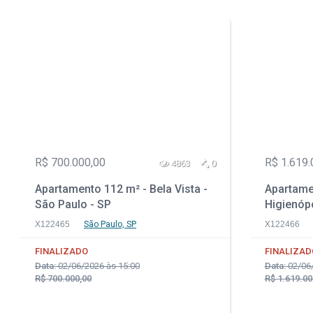
R$ 700.000,00
R$ 1.619.
4863
0
Apartamento 112 m² - Bela Vista -
Apartame
São Paulo - SP
Higienópo
X122465
São Paulo, SP
X122466
FINALIZADO
FINALIZAD
Data:
02/06/2026 às 15:00
Data:
02/06/
R$ 700.000,00
R$ 1.619.00