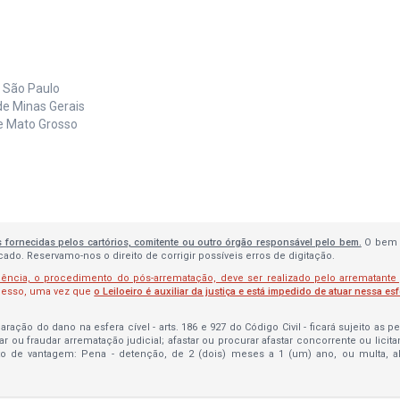
e São Paulo
de Minas Gerais
de Mato Grosso
s fornecidas pelos cartórios, comitente ou outro órgão responsável pelo bem.
O bem 
do. Reservamo-nos o direito de corrigir possíveis erros de digitação.
lência, o procedimento do pós-arrematação, deve ser realizado pelo arrematante
ocesso, uma vez que
o Leiloeiro é auxiliar da justiça e está impedido de atuar nessa es
ração do dano na esfera cível - arts. 186 e 927 do Código Civil - ficará sujeito as 
bar ou fraudar arrematação judicial; afastar ou procurar afastar concorrente ou licit
to de vantagem: Pena - detenção, de 2 (dois) meses a 1 (um) ano, ou multa, 