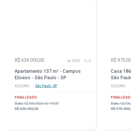
R$ 636.000,00
R$ 975.0
5437
0
Apartamento 137 m² - Campos
Casa 186 
Elíseos - São Paulo - SP
São Paul
X122461
São Paulo, SP
X122462
FINALIZADO
FINALIZAD
Data:
02/06/2026 às 15:00
Data:
02/06/
R$ 636.000,00
R$ 975.000,