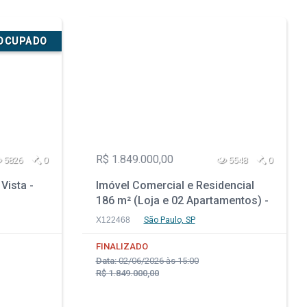
SOCUPADO
R$ 1.849.000,00
5826
0
5548
0
Vista -
Imóvel Comercial e Residencial
186 m² (Loja e 02 Apartamentos) -
Bom Retiro - São Paulo - SP
X122468
São Paulo, SP
FINALIZADO
Data:
02/06/2026 às 15:00
R$ 1.849.000,00