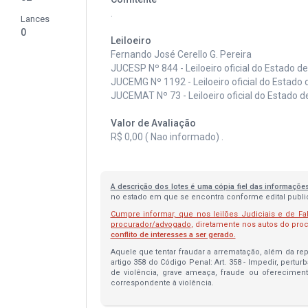
.
Lances
0
Leiloeiro
Fernando José Cerello G. Pereira
JUCESP Nº 844 - Leiloeiro oficial do Estado d
JUCEMG Nº 1192 - Leiloeiro oficial do Estado 
JUCEMAT Nº 73 - Leiloeiro oficial do Estado 
Valor de Avaliação
R$ 0,00 ( Nao informado) .
A descrição dos lotes é uma cópia fiel das informaçõe
no estado em que se encontra conforme edital publica
Cumpre informar, que nos leilões Judiciais e de Fa
procurador/advogado
, diretamente nos autos do pr
conflito de interesses a ser gerado.
Aquele que tentar fraudar a arrematação, além da repa
artigo 358 do Código Penal: Art. 358 - Impedir, pertur
de violência, grave ameaça, fraude ou oferecimen
correspondente à violência.