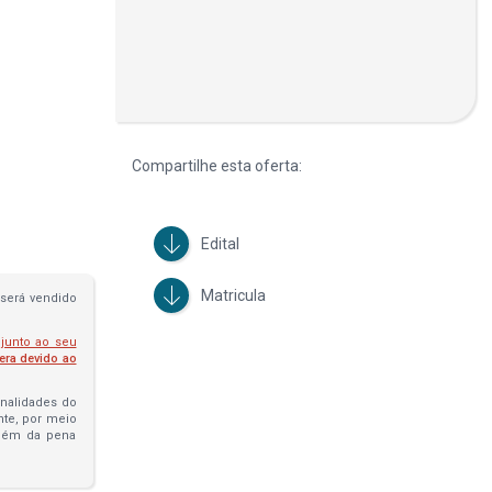
Compartilhe esta oferta:
Edital
Matricula
será vendido
 junto ao seu
fera devido ao
penalidades do
ante, por meio
além da pena