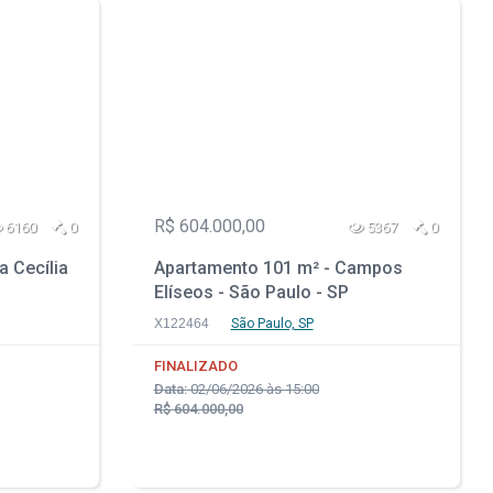
R$ 604.000,00
6160
0
5367
0
a Cecília
Apartamento 101 m² - Campos
Elíseos - São Paulo - SP
X122464
São Paulo, SP
FINALIZADO
Data:
02/06/2026 às 15:00
R$ 604.000,00