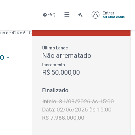
Entrar
FAQ
Leilão encerrado
ou Criar conta
R$ 7.988.000,00
Último Lance
o -
Não arrematado
Incremento
R$ 50.000,00
Finalizado
Início:
31/03/2026 às 15:00
Data:
02/06/2026 às 15:00
R$ 7.988.000,00