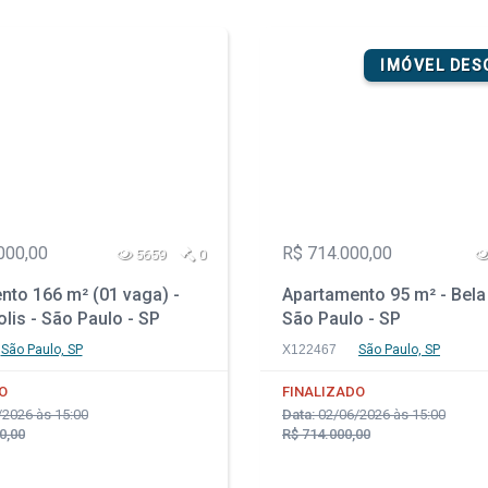
IMÓVEL DE
000,00
R$ 714.000,00
5659
0
nto 166 m² (01 vaga) -
Apartamento 95 m² - Bela 
lis - São Paulo - SP
São Paulo - SP
São Paulo, SP
X122467
São Paulo, SP
O
FINALIZADO
2026 às 15:00
Data:
02/06/2026 às 15:00
0,00
R$ 714.000,00