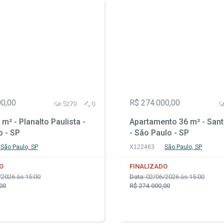
00,00
R$ 274.000,00
5279
0
m² - Planalto Paulista -
Apartamento 36 m² - Sant
o - SP
- São Paulo - SP
São Paulo, SP
X122463
São Paulo, SP
O
FINALIZADO
2026 às 15:00
Data:
02/06/2026 às 15:00
00
R$ 274.000,00