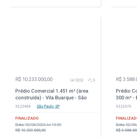
R$ 10.233.000,00
R$ 3.588.
5262
0
Prédio Comercial 1.451 m² (área
Prédio Co
construída) - Vila Buarque - São
300 m² - 
Paulo - SP
SP
X122469
São Paulo, SP
X122470
FINALIZADO
FINALIZAD
Data:
02/06/2026 às 15:00
Data:
02/06/
R$ 10.233.000,00
R$ 3.588.00