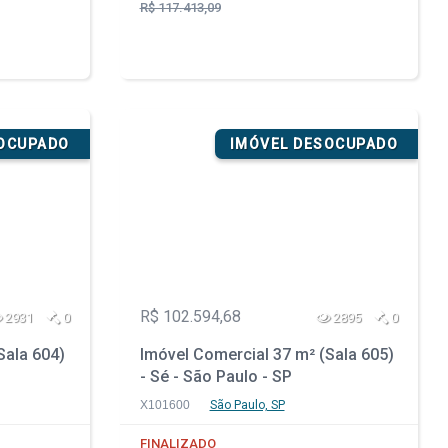
R$ 117.413,09
SOCUPADO
IMÓVEL DESOCUPADO
R$ 102.594,68
2931
0
2895
0
Sala 604)
Imóvel Comercial 37 m² (Sala 605)
- Sé - São Paulo - SP
X101600
São Paulo, SP
FINALIZADO