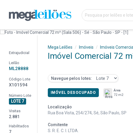
Mega Leilões
Imóveis
Imóveis Comercia
Extrajudicial
Imóvel Comercial 72 m²
Leilão
ML28888
Navegue pelos lotes:
Código Lote
X101594
Área
IMÓVEL DESOCUPADO
72 m2
Número Lote
LOTE 7
Localização
Visitas
Rua Boa Vista, 254/274, Sé, São Paulo, SP
2.881
Comitente
Habilitados
S. R. E. C. I. LTDA.
7