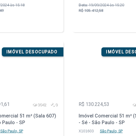
2024 às 15:18
Data:
19/09/2024 às 15:20
49
R$ 105.412,58
IMÓVEL DESOCUPADO
IMÓVEL DE
91,61
R$ 130.224,53
3042
0
mercial 51 m² (Sala 607)
Imóvel Comercial 51 m² (
o Paulo - SP
- Sé - São Paulo - SP
São Paulo, SP
X101603
São Paulo, SP