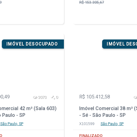
9
R$ 153.305,67
IMÓVEL DESOCUPADO
IMÓVEL DE
00,49
R$ 105.412,58
3073
0
mercial 42 m² (Sala 603)
Imóvel Comercial 38 m² (
o Paulo - SP
- Sé - São Paulo - SP
São Paulo, SP
X101599
São Paulo, SP
O
FINALIZADO