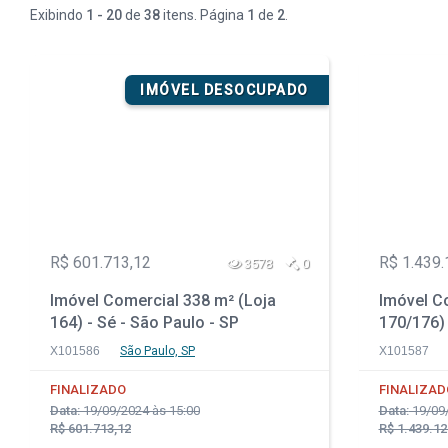
Exibindo
1 - 20
de
38
itens. Página
1
de
2
.
IMÓVEL DESOCUPADO
R$ 601.713,12
R$ 1.439.
3578
0
Imóvel Comercial 338 m² (Loja
Imóvel C
164) - Sé - São Paulo - SP
170/176) 
X101586
São Paulo, SP
X101587
FINALIZADO
FINALIZAD
Data:
19/09/2024 às 15:00
Data:
19/09/
R$ 601.713,12
R$ 1.439.12