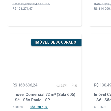
Data:
19/09/2024 às 15:16
Data:
19/09/
R$ 121.271,47
R$ 114.000,
IMÓVEL DESOCUPADO
R$ 168.636,24
R$ 130.4
2871
0
Imóvel Comercial 72 m² (Sala 606)
Imóvel Co
- Sé - São Paulo - SP
- Sé - Sã
X101601
São Paulo, SP
X101602