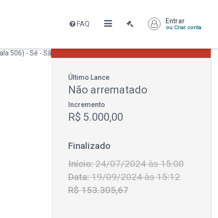
Entrar
FAQ
Leilão encerrado
ou Criar conta
R$ 153.305,67
Último Lance
Não arrematado
Incremento
R$ 5.000,00
Finalizado
Início:
24/07/2024 às 15:00
Data:
19/09/2024 às 15:12
R$ 153.305,67