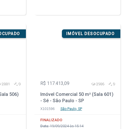
SOCUPADO
IMÓVEL DESOCUPADO
R$ 117.413,09
2881
0
2986
0
Sala 506)
Imóvel Comercial 50 m² (Sala 601)
- Sé - São Paulo - SP
X101596
São Paulo, SP
FINALIZADO
Data:
19/09/2024 às 15:14