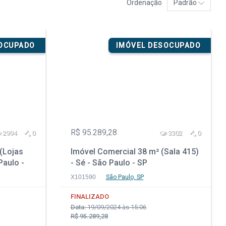
Ordenação
Padrão
SOCUPADO
IMÓVEL DESOCUPADO
R$ 95.289,28
2994
0
3302
0
(Lojas
Imóvel Comercial 38 m² (Sala 415)
Paulo -
- Sé - São Paulo - SP
X101590
São Paulo, SP
FINALIZADO
Data:
19/09/2024 às 15:06
R$ 95.289,28