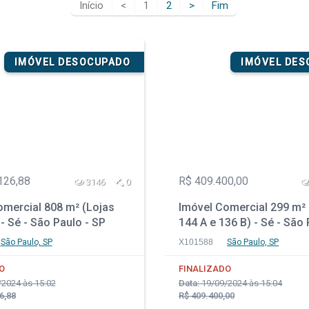
Início
<
1
2
>
Fim
IMÓVEL DESOCUPADO
IMÓVEL DE
126,88
R$ 409.400,00
3146
0
omercial 808 m² (Lojas
Imóvel Comercial 299 m² 
- Sé - São Paulo - SP
144 A e 136 B) - Sé - São 
SP
São Paulo, SP
X101588
São Paulo, SP
O
FINALIZADO
2024 às 15:02
Data:
19/09/2024 às 15:04
6,88
R$ 409.400,00