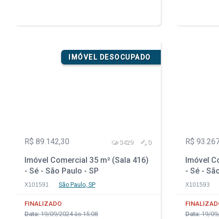
IMÓVEL DESOCUPADO
R$ 89.142,30
R$ 93.267
3429
0
Imóvel Comercial 35 m² (Sala 416)
Imóvel Co
- Sé - São Paulo - SP
- Sé - Sã
X101591
São Paulo, SP
X101593
FINALIZADO
FINALIZAD
Data:
19/09/2024 às 15:08
Data:
19/09/