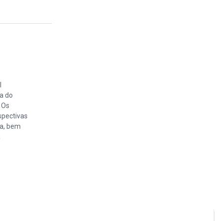
l
ta do
 Os
spectivas
ca, bem
a