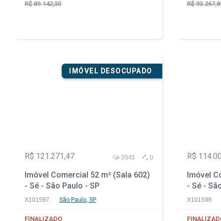
R$ 89.142,30
R$ 93.267,8
IMÓVEL DESOCUPADO
R$ 121.271,47
R$ 114.0
3043
0
Imóvel Comercial 52 m² (Sala 602)
Imóvel Co
- Sé - São Paulo - SP
- Sé - Sã
X101597
São Paulo, SP
X101598
FINALIZADO
FINALIZAD