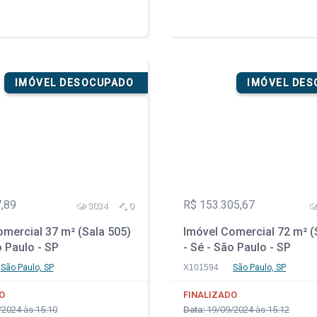
IMÓVEL DESOCUPADO
IMÓVEL DE
,89
R$ 153.305,67
3034
0
mercial 37 m² (Sala 505)
Imóvel Comercial 72 m² (
o Paulo - SP
- Sé - São Paulo - SP
São Paulo, SP
X101594
São Paulo, SP
O
FINALIZADO
2024 às 15:10
Data:
19/09/2024 às 15:12