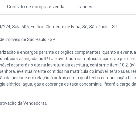
Contrato de compra e venda
Lances
274, Sala 506, Edifício Clemente de Faria, Sé, São Paulo - SP
o de Imóveis de São Paulo - SP
ularização e encargos perante os órgãos competentes, quanto a eventua
local, com a lançada no IPTU e averbada na matrícula, correrão por con
óvel ocorrerá no ato na lavratura da escritura, conforme item 10.2. (iv)
penhora, eventualmente contidos na matrícula do imóvel, terão suas re
ão da unidade em relação à outras com a qual tenha comunicação físi
 elétrica, água, gás e cobrança de taxa condominial, ficará a cargo d
aprovação da Vendedora).