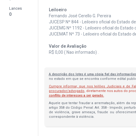
Lances
Leiloeiro
0
Fernando José Cerello G. Pereira
JUCESP Nº 844 - Leiloeiro oficial do Estado d
JUCEMG Nº 1192 - Leiloeiro oficial do Estado 
JUCEMAT Nº 73 - Leiloeiro oficial do Estado 
Valor de Avaliação
R$ 0,00 ( Nao informado) .
A descrição dos lotes é uma cópia fiel das informaçõe
no estado em que se encontra conforme edital publica
Cumpre informar, que nos leilões Judiciais e de Fa
procurador/advogado
, diretamente nos autos do pr
conflito de interesses a ser gerado.
Aquele que tentar fraudar a arrematação, além da repa
artigo 358 do Código Penal: Art. 358 - Impedir, pertur
de violência, grave ameaça, fraude ou oferecimen
correspondente à violência.