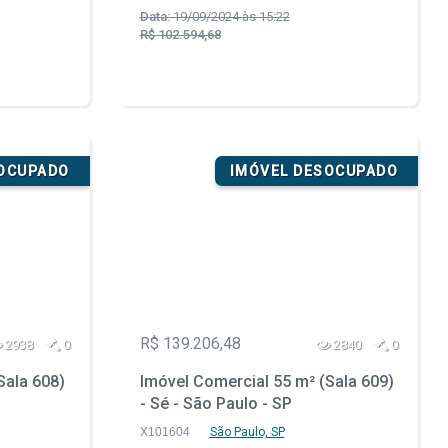
Data:
19/09/2024 às 15:22
R$ 102.594,68
SOCUPADO
IMÓVEL DESOCUPADO
R$ 139.206,48
2938
0
2840
0
Sala 608)
Imóvel Comercial 55 m² (Sala 609)
- Sé - São Paulo - SP
X101604
São Paulo, SP