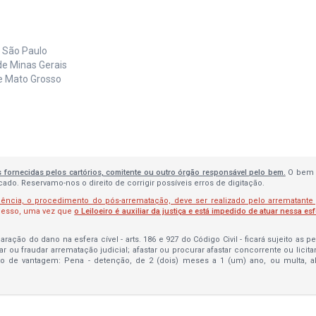
e São Paulo
de Minas Gerais
de Mato Grosso
s fornecidas pelos cartórios, comitente ou outro órgão responsável pelo bem.
O bem 
do. Reservamo-nos o direito de corrigir possíveis erros de digitação.
lência, o procedimento do pós-arrematação, deve ser realizado pelo arrematante
ocesso, uma vez que
o Leiloeiro é auxiliar da justiça e está impedido de atuar nessa es
ração do dano na esfera cível - arts. 186 e 927 do Código Civil - ficará sujeito as 
bar ou fraudar arrematação judicial; afastar ou procurar afastar concorrente ou licit
to de vantagem: Pena - detenção, de 2 (dois) meses a 1 (um) ano, ou multa, 