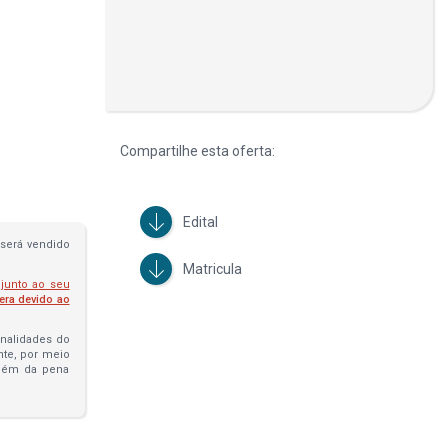
Compartilhe esta oferta:
Edital
será vendido
Matricula
 junto ao seu
fera devido ao
penalidades do
ante, por meio
além da pena